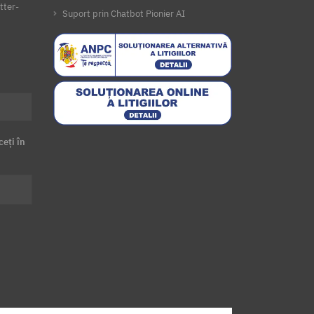
tter-
Suport prin Chatbot Pionier AI
ceți în