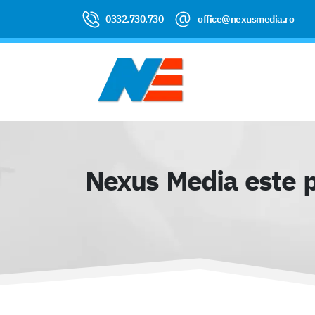
0332.730.730
office@nexusmedia.ro
Nexus Media este p