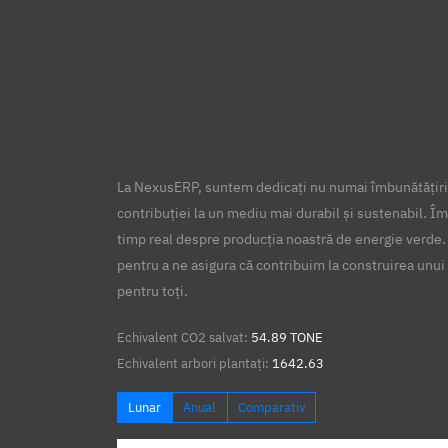
La NexusERP, suntem dedicați nu numai îmbunătățirii
contribuției la un mediu mai durabil și sustenabil. Îm
timp real despre producția noastră de energie verde.
pentru a ne asigura că contribuim la construirea unui 
pentru toți.
Echivalent CO2 salvat:
54.89 TONE
Echivalent arbori plantați:
1642.63
Lunar
Anual
Comparativ