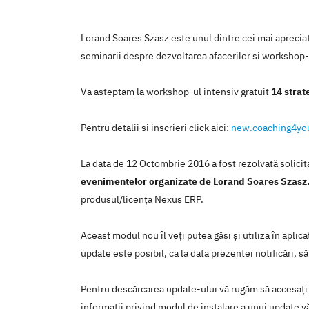
Lorand Soares Szasz este unul dintre cei mai apreciati
seminarii despre dezvoltarea afacerilor si workshop-ur
Va asteptam la workshop-ul intensiv gratuit
14 strat
Pentru detalii si inscrieri click aici:
new.coaching4yo
La data de 12 Octombrie 2016 a fost rezolvată solici
evenimentelor organizate de Lorand Soares Szasz
produsul/licenţa Nexus ERP.
Aceast modul nou îl veţi putea găsi şi utiliza în apli
update este posibil, ca la data prezentei notificări, să
Pentru descărcarea update-ului vă rugăm să accesaţi
informaţii privind modul de instalare a unui update vă