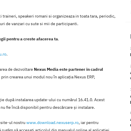
 traineri, speakeri romani si organizeaza in toata tara, periodic,
i de vanzari cu sute si mii de participanti.
egii pentru a creste afacerea ta
.
u.ro
.
tarea de dezvoltare
Nexus Media este partener in cadrul
.
prin crearea unui modul nou în aplicaţia Nexus ERP,
caţie după instalarea update-ului cu numărul 16.41.0. Acest
 nu fie încă disponibil pentru descărcare şi instalare.
 site-ul nostru
www.download.nexuserp.ro
, iar pentru
 rugăm să accesaţi articolul din manualul online al aplicaţiei