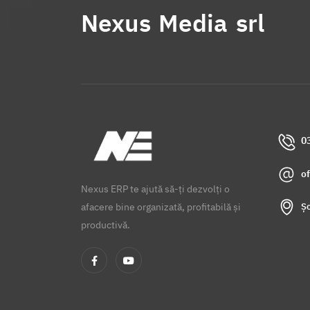
Nexus Media srl
0
o
Nexus ERP te ajută să-ți dezvolți o
Șo
afacere bine organizată, profitabilă și
productivă.