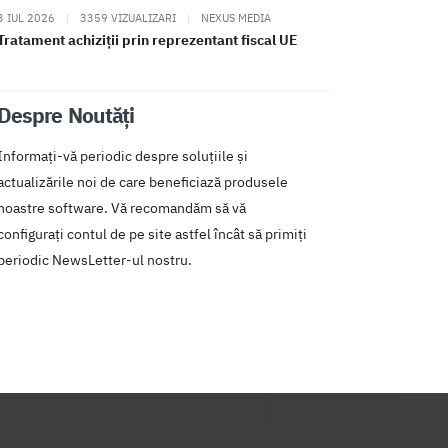
3 IUL 2026
|
3359 VIZUALIZARI
|
NEXUS MEDIA
Tratament achiziții prin reprezentant fiscal UE
Despre Noutăți
Informați-vă periodic despre soluțiile și
actualizările noi de care beneficiază produsele
noastre software. Vă recomandăm să vă
configurați contul de pe site astfel încât să primiți
periodic NewsLetter-ul nostru.