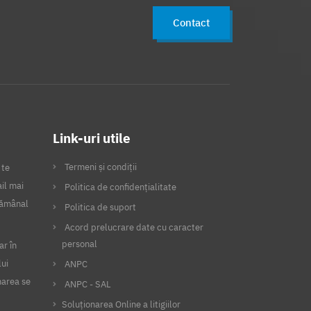
Contact
Link-uri utile
Termeni și condiții
 te
il mai
Politica de confidențialitate
ptămânal
Politica de suport
Acord prelucrare date cu caracter
personal
ar în
lui
ANPC
narea se
ANPC - SAL
Soluționarea Online a litigiilor