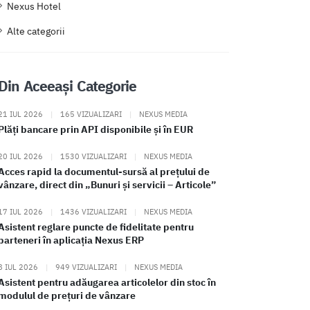
Nexus Hotel
Alte categorii
Din Aceeași Categorie
21 IUL 2026
|
165 VIZUALIZARI
|
NEXUS MEDIA
Plăți bancare prin API disponibile și în EUR
20 IUL 2026
|
1530 VIZUALIZARI
|
NEXUS MEDIA
Acces rapid la documentul-sursă al prețului de
vânzare, direct din „Bunuri și servicii – Articole”
17 IUL 2026
|
1436 VIZUALIZARI
|
NEXUS MEDIA
Asistent reglare puncte de fidelitate pentru
parteneri în aplicația Nexus ERP
8 IUL 2026
|
949 VIZUALIZARI
|
NEXUS MEDIA
Asistent pentru adăugarea articolelor din stoc în
modulul de prețuri de vânzare