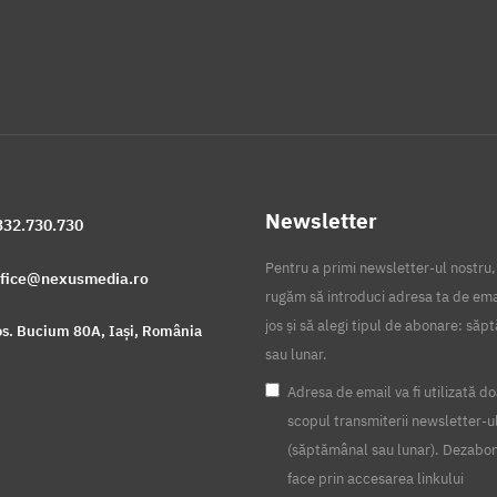
Newsletter
332.730.730
Pentru a primi newsletter-ul nostru,
ffice@nexusmedia.ro
rugăm să introduci adresa ta de ema
jos și să alegi tipul de abonare: să
s. Bucium 80A, Iași, România
sau lunar.
Adresa de email va fi utilizată do
scopul transmiterii newsletter-u
(săptămânal sau lunar). Dezabo
face prin accesarea linkului