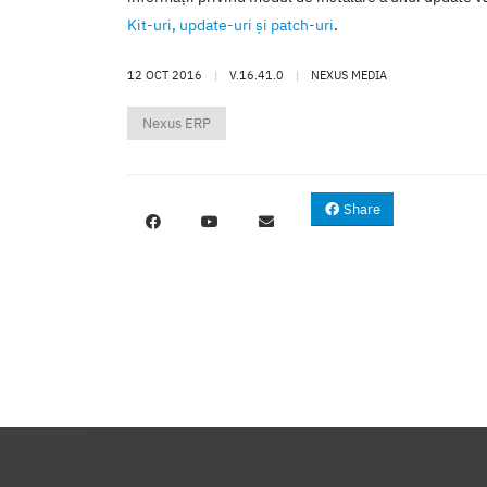
Kit-uri, update-uri şi patch-uri
.
12 OCT 2016
|
V.16.41.0
|
NEXUS MEDIA
Nexus ERP
Share