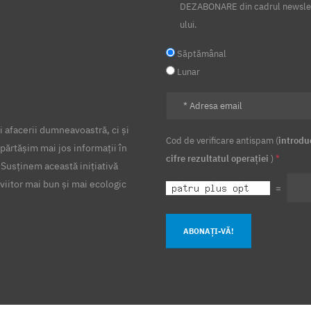
DEZABONARE din cadrul newsle
ului.
Săptămânal
Lunar
 afacerii dumneavoastră, ci și
Cod de verificare antispam (
introdu
părtășim mai jos informații în
cifre rezultatul operației
)
*
 Susținem această inițiativă
viitor mai bun și mai ecologic
=
ABONAȚI-VĂ!