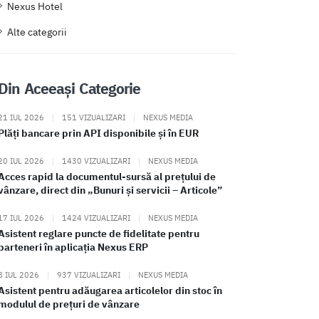
Nexus Hotel
Alte categorii
Din Aceeași Categorie
21 IUL 2026
|
151 VIZUALIZARI
|
NEXUS MEDIA
Plăți bancare prin API disponibile și în EUR
20 IUL 2026
|
1430 VIZUALIZARI
|
NEXUS MEDIA
Acces rapid la documentul-sursă al prețului de
vânzare, direct din „Bunuri și servicii – Articole”
17 IUL 2026
|
1424 VIZUALIZARI
|
NEXUS MEDIA
Asistent reglare puncte de fidelitate pentru
parteneri în aplicația Nexus ERP
8 IUL 2026
|
937 VIZUALIZARI
|
NEXUS MEDIA
Asistent pentru adăugarea articolelor din stoc în
modulul de prețuri de vânzare