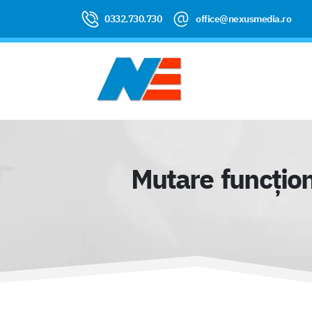
0332.730.730
office@nexusmedia.ro
Mutare funcțion