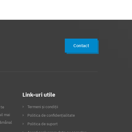
Contact
Link-uri utile
Termeni și condiții
 te
il mai
Politica de confidențialitate
ptămânal
Politica de suport