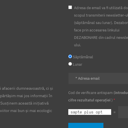
Adresa de email va fi utilizată do
scopul transmiterii newsletter-u
(săptămânal sau lunar). Dezabo
face prin accesarea linkului
DEZABONARE din cadrul newsle
ului.
Săptămânal
Lunar
 afacerii dumneavoastră, ci și
Cod de verificare antispam (
introdu
părtășim mai jos informații în
cifre rezultatul operației
)
*
 Susținem această inițiativă
viitor mai bun și mai ecologic
=