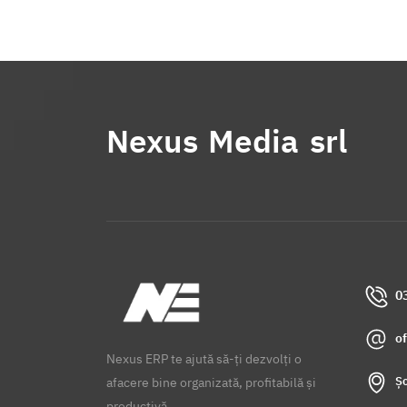
Nexus Media srl
0
o
Nexus ERP te ajută să-ți dezvolți o
Șo
afacere bine organizată, profitabilă și
productivă.