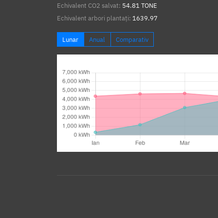
Echivalent CO2 salvat:
54.81 TONE
Echivalent arbori plantați:
1639.97
Lunar
Anual
Comparativ