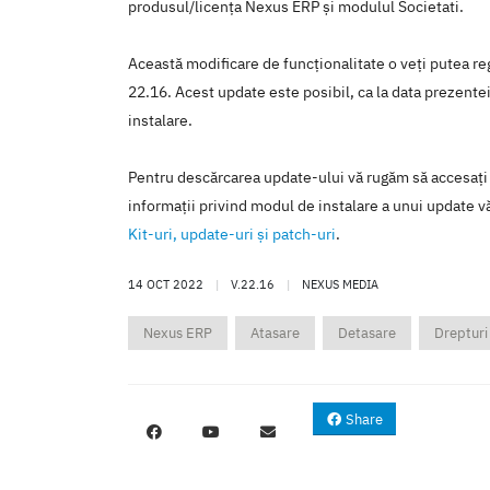
produsul/licenţa Nexus ERP şi modulul Societati.
Această modificare de funcţionalitate o veţi putea reg
22.16. Acest update este posibil, ca la data prezentei 
instalare.
Pentru descărcarea update-ului vă rugăm să accesaţi
informaţii privind modul de instalare a unui update vă
Kit-uri, update-uri şi patch-uri
.
14 OCT 2022
|
V.22.16
|
NEXUS MEDIA
Nexus ERP
Atasare
Detasare
Drepturi
Share