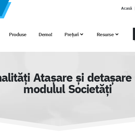
Acasă
Produse
Demo!
Prețuri
Resurse
alități Atașare și detașare
modulul Societăți