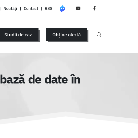
|
Noutăți
|
Contact
|
RSS
Studii de caz
Obține ofertă
 bază de date în