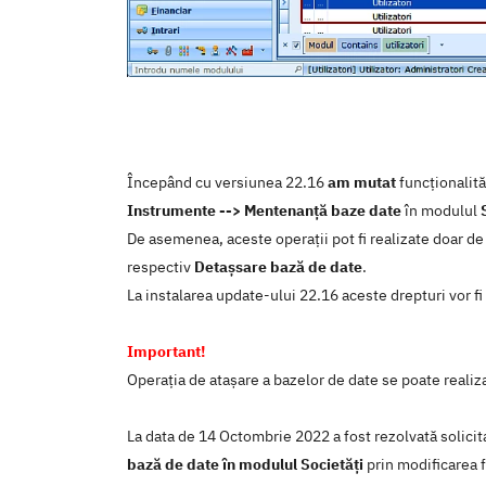
Începând cu versiunea 22.16
am mutat
funcționalită
Instrumente --> Mentenanță baze date
în modulul
De asemenea, aceste operații pot fi realizate doar de 
respectiv
Detașsare bază de date
.
La instalarea update-ului 22.16 aceste drepturi vor fi
Important!
Operația de atașare a bazelor de date se poate realiza 
La data de 14 Octombrie 2022 a fost rezolvată solici
bază de date în modulul Societăți
prin modificarea f