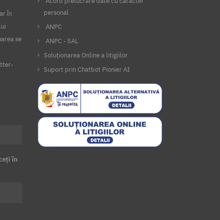
Acord prelucrare date cu caracter
personal
ar în
lui
ANPC
narea se
ANPC - SAL
Soluționarea Online a litigiilor
tter-
Suport prin Chatbot Pionier AI
ceți în