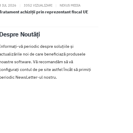
3 IUL 2026
|
3352 VIZUALIZARI
|
NEXUS MEDIA
Tratament achiziții prin reprezentant fiscal UE
Despre Noutăți
Informați-vă periodic despre soluțiile și
actualizările noi de care beneficiază produsele
noastre software. Vă recomandăm să vă
configurați contul de pe site astfel încât să primiți
periodic NewsLetter-ul nostru.