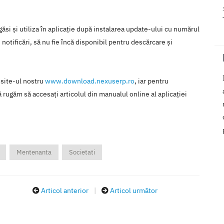
ăsi şi utiliza în aplicaţie după instalarea update-ului cu numărul
notificări, să nu fie încă disponibil pentru descărcare şi
 site-ul nostru
www.download.nexuserp.ro
, iar pentru
 rugăm să accesaţi articolul din manualul online al aplicaţiei
Mentenanta
Societati
Articol anterior
|
Articol următor