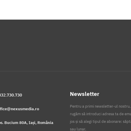
Newsletter
332.730.730
Pentru a primi newsletter-ul nostru,
ffice@nexusmedia.ro
rugăm să introduci adresa ta de ema
jos și să alegi tipul de abonare: să
s. Bucium 80A, Iași, România
sau lunar.