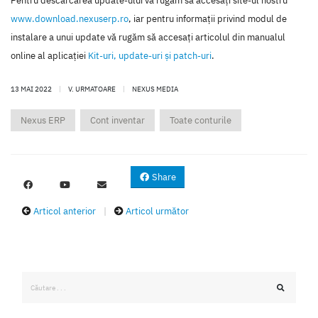
Pentru descărcarea update-ului vă rugăm să accesaţi site-ul nostru
www.download.nexuserp.ro
, iar pentru informaţii privind modul de
instalare a unui update vă rugăm să accesaţi articolul din manualul
online al aplicaţiei
Kit-uri, update-uri şi patch-uri
.
13 MAI 2022
|
V. URMATOARE
|
NEXUS MEDIA
Nexus ERP
Cont inventar
Toate conturile
Share
Articol anterior
|
Articol următor