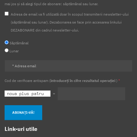
mai jos și să alegi tipul de abonare: săptămânal sau lunar.
Adresa de email va fi utilizată doar în scopul transmiterii newsletter-ului
(săptămânal sau lunar). Dezabonarea se face prin accesarea linkului
DEZABONARE din cadrul newsletter-ului.
Săptămânal
Lunar
Cod de verificare antispam (
introduceți în cifre rezultatul operației
)
*
=
ABONAȚI-VĂ!
Link-uri utile