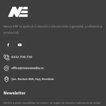
Nexus ERP te ajută să-ți dezvolți o afacere bine organizată, profitabilă și
productivă.
0332.730.730
office@nexusmedia.ro
Șos. Bucium 80A, Iași, România
Newsletter
Pentru a primi newsletter-ul nostru, te rugăm să introduci adresa ta de email