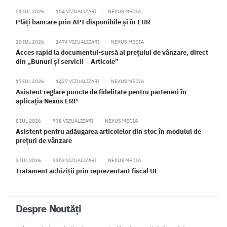
21 IUL 2026
|
154 VIZUALIZARI
|
NEXUS MEDIA
Plăți bancare prin API disponibile și în EUR
20 IUL 2026
|
1474 VIZUALIZARI
|
NEXUS MEDIA
Acces rapid la documentul-sursă al prețului de vânzare, direct
din „Bunuri și servicii – Articole”
17 IUL 2026
|
1427 VIZUALIZARI
|
NEXUS MEDIA
Asistent reglare puncte de fidelitate pentru parteneri în
aplicația Nexus ERP
8 IUL 2026
|
938 VIZUALIZARI
|
NEXUS MEDIA
Asistent pentru adăugarea articolelor din stoc în modulul de
prețuri de vânzare
3 IUL 2026
|
3353 VIZUALIZARI
|
NEXUS MEDIA
Tratament achiziții prin reprezentant fiscal UE
Despre Noutăți