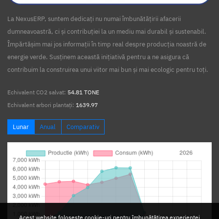
La NexusERP, suntem dedicați nu numai îmbunătățirii afacerii
dumneavoastră, ci și contribuției la un mediu mai durabil și sustenabil.
Împărtășim mai jos informații în timp real despre producția noastră de
energie verde. Susținem această inițiativă pentru a ne asigura că
contribuim la construirea unui viitor mai bun și mai ecologic pentru toți.
Echivalent CO2 salvat:
54.81 TONE
Echivalent arbori plantați:
1639.97
Lunar
Anual
Comparativ
Acest website folosește cookie-uri pentru îmbunătățirea experienței