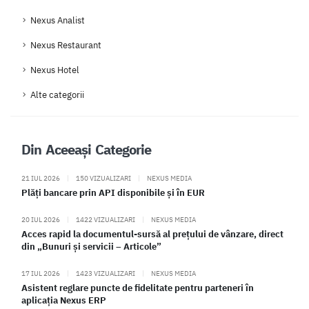
Nexus Analist
Nexus Restaurant
Nexus Hotel
Alte categorii
Din Aceeași Categorie
21 IUL 2026
|
150 VIZUALIZARI
|
NEXUS MEDIA
Plăți bancare prin API disponibile și în EUR
20 IUL 2026
|
1422 VIZUALIZARI
|
NEXUS MEDIA
Acces rapid la documentul-sursă al prețului de vânzare, direct
din „Bunuri și servicii – Articole”
17 IUL 2026
|
1423 VIZUALIZARI
|
NEXUS MEDIA
Asistent reglare puncte de fidelitate pentru parteneri în
aplicația Nexus ERP