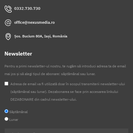
0332.730.730
office@nexusmedia.ro
Șos. Bucium 80A, Iași, România
Newsletter
Pentru a primi newsletter-ul nostru, te rugăm să introduci adresa ta de email
mai jos și să alegi tipul de abonare: săptămânal sau lunar.
Adresa de email va fi utilizată doar în scopul transmiterii newsletter-ului
(săptămânal sau lunar). Dezabonarea se face prin accesarea linkului
DEZABONARE din cadrul newsletter-ului.
Săptămânal
Lunar