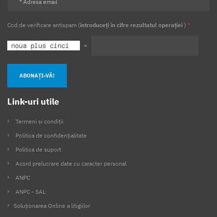
Cod de verificare antispam (
introduceți în cifre rezultatul operației
)
*
=
ABONAȚI-VĂ!
Link-uri utile
Termeni și condiții
Politica de confidențialitate
Politica de suport
Acord prelucrare date cu caracter personal
ANPC
ANPC - SAL
Soluționarea Online a litigiilor