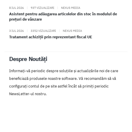
8 IUL 2026
|
937 VIZUALIZARI
|
NEXUS MEDIA
Asistent pentru adăugarea articolelor din stoc în modulul de
prețuri de vânzare
3 IUL 2026
|
3352 VIZUALIZARI
|
NEXUS MEDIA
Tratament achiziții prin reprezentant fiscal UE
Despre Noutăți
Informați-vă periodic despre soluțiile și actualizările noi de care
beneficiază produsele noastre software. Vă recomandăm să vă
configurați contul de pe site astfel încât să primiți periodic
NewsLetter-ul nostru.