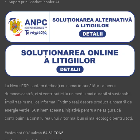
Suport prin Chatbot Pionier AI
La NexusERP, suntem dedicați nu numai îmbunătățirii afacerii
dumneavoastră, ci și contribuției la un mediu mai durabil și sustenabil.
Împărtășim mai jos informații în timp real despre producția noastră de
energie verde. Susținem această inițiativă pentru a ne asigura că
contribuim la construirea unui viitor mai bun și mai ecologic pentru toți.
Echivalent CO2 salvat:
54.81 TONE