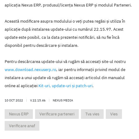
aplicaţia Nexus ERP, produsul/licenţa Nexus ERP şi modulul Parteneri.
Această modificare asupra modulului o veţi putea regăsi şi utiliza în
aplicaţie după instalarea update-ului cu numărul 22.15.97. Acest
update este posibil, ca la data prezentei notificări, să nu fie încă
disponibil pentru descărcare şi instalare.
Pentru descărcarea update-ului vă rugăm să accesaţi site-ul nostru
www.download.nexuserp.ro
, iar pentru informaţii privind modul de
instalare a unui update vă rugăm să accesaţi articolul din manualul
online al aplicaţiei
Kit-uri, update-uri şi patch-uri
.
10 OCT 2022
|
V.22.15.46
|
NEXUS MEDIA
Nexus ERP
Verificare parteneri
Tva vies
Vies
Verificare anaf