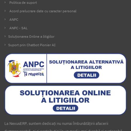
Politica de suport
Acord prelucrare date cu caracter personal
ANPC
ANPC - SAL
Soluționarea Online a litigiilor
Suport prin Chatbot Pionier AI
La NexusERP, suntem dedicați nu numai îmbunătățirii afacerii