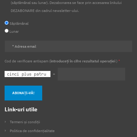
(săptămânal sau lunar). Dezabonarea se face prin accesarea linkului
DEZABONARE din cadrul newsletter-ului.
Săptămânal
Lunar
Cod de verificare antispam (
introduceți în cifre rezultatul operației
)
*
=
ABONAȚI-VĂ!
Link-uri utile
Termeni și condiții
Politica de confidențialitate