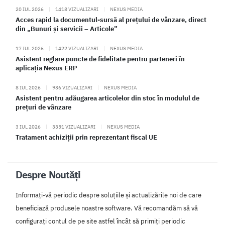
20 IUL 2026
|
1418 VIZUALIZARI
|
NEXUS MEDIA
Acces rapid la documentul-sursă al prețului de vânzare, direct
din „Bunuri și servicii – Articole”
17 IUL 2026
|
1422 VIZUALIZARI
|
NEXUS MEDIA
Asistent reglare puncte de fidelitate pentru parteneri în
aplicația Nexus ERP
8 IUL 2026
|
936 VIZUALIZARI
|
NEXUS MEDIA
Asistent pentru adăugarea articolelor din stoc în modulul de
prețuri de vânzare
3 IUL 2026
|
3351 VIZUALIZARI
|
NEXUS MEDIA
Tratament achiziții prin reprezentant fiscal UE
Despre Noutăți
Informați-vă periodic despre soluțiile și actualizările noi de care
beneficiază produsele noastre software. Vă recomandăm să vă
configurați contul de pe site astfel încât să primiți periodic