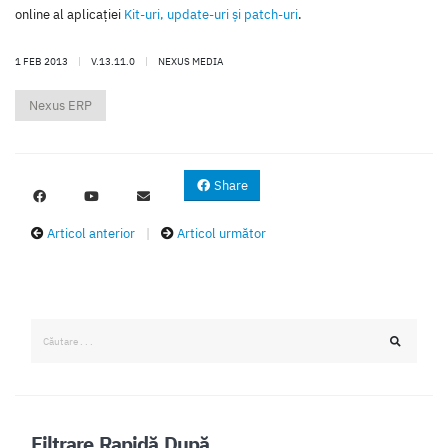
online al aplicaţiei
Kit-uri, update-uri şi patch-uri
.
1 FEB 2013
|
V.13.11.0
|
NEXUS MEDIA
Nexus ERP
Share
Articol anterior
|
Articol următor
Filtrare Rapidă După