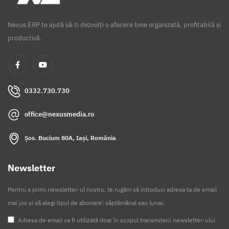
Nexus ERP te ajută să-ți dezvolți o afacere bine organizată, profitabilă și
productivă.
0332.730.730
office@nexusmedia.ro
Șos. Bucium 80A, Iași, România
Newsletter
Pentru a primi newsletter-ul nostru, te rugăm să introduci adresa ta de email
mai jos și să alegi tipul de abonare: săptămânal sau lunar.
Adresa de email va fi utilizată doar în scopul transmiterii newsletter-ului