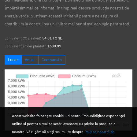
dumneavoastră, ci și contribuției la un mediu mai durabil și sustenabil.
Împărtășim mai jos informații în timp real despre producția noastră de
energie verde. Susținem această inițiativă pentru a ne asigura că
contribuim la construirea unui viitor mai bun și mai ecologic pentru toți.
Echivalent CO2 salvat:
54.81 TONE
Echivalent arbori plantați:
1639.97
Lunar
Anual
Comparativ
Acest website folosește cookie-uri pentru îmbunătățirea experienței
online si pentru a realiza setări avansate cu privire la produsele
noastre. Vă rugăm să citiți mai multe despre
Politica noastră de