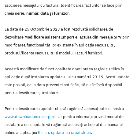
asocierea mesajului cu factura. Identificarea facturilor se face prin
cheia
serie, număr, dată și furnizor.
La data de 25 Octombrie 2023 a fost rezolvată solicitarea de
dezvoltare
Modificare asistent Import eFactura din mesaje SPV
prin
modificarea funcţionalităţilor existente în aplicaţia Nexus ERP,
produsul/licenţa Nexus ERP şi modulul Facturi furnizori.
Această modificare de funcţionalitate o veţi putea regăsi şi utiliza în
aplicaţie după instalarea update-ului cu numărul 23.19. Acest update
este posibil, ca la data prezentei notificări, să nu fie încă disponibil
pentru descărcare şi instalare.
Pentru descărcarea update-ului vă rugăm să accesaţi site-ul nostru
www.download.nexuserp.ro
, iar pentru informaţii privind modul de
instalare a unui update vă rugăm să accesaţi articolul din manualul
online al aplicaţiei
Kit-uri, update-uri şi patch-uri
.