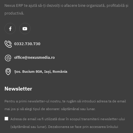
Nexus ERP te ajută să-ți dezvolți o afacere bine organizată, profitabilă și
productivă.
0332.730.730
office@nexusmedia.ro
Șos. Bucium 80A, Iași, România
Newsletter
Pentru a primi newsletter-ul nostru, te rugăm să introduci adresa ta de email
mai jos și să alegi tipul de abonare: săptămânal sau lunar.
Adresa de email va fi utilizată doar în scopul transmiterii newsletter-ului
(săptămânal sau lunar). Dezabonarea se face prin accesarea linkului