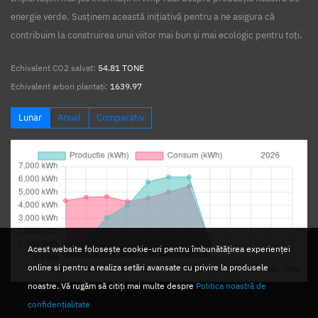
energie verde. Susținem această inițiativă pentru a ne asigura că
contribuim la construirea unui viitor mai bun și mai ecologic pentru toți.
Echivalent CO2 salvat:
54.81 TONE
Echivalent arbori plantați:
1639.97
Lunar
Anual
Comparativ
Acest website folosește cookie-uri pentru îmbunătățirea experienței
online si pentru a realiza setări avansate cu privire la produsele
noastre. Vă rugăm să citiți mai multe despre
Politica noastră de
confidențialitate