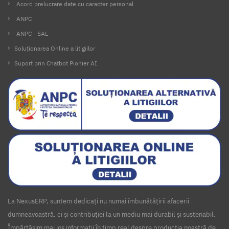
Acord prelucrare date cu caracter personal
ANPC
ANPC - SAL
Soluționarea Online a litigiilor
Suport prin Chatbot Pionier AI
La NexusERP, suntem dedicați nu numai îmbunătățirii afacerii
dumneavoastră, ci și contribuției la un mediu mai durabil și sustenabil.
Împărtășim mai jos informații în timp real despre producția noastră de