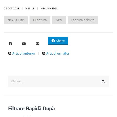
25 OCT 2023
|
V.23.19
|
NEXUS MEDIA
Nexus ERP
EFactura
SPV
Factura primita
Share
Articol anterior
|
Articol următor
Filtrare Rapidă După