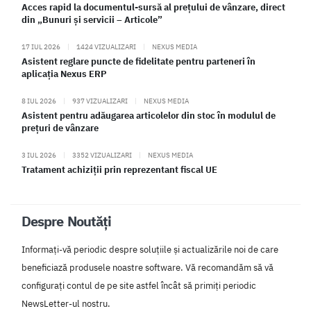
Acces rapid la documentul-sursă al prețului de vânzare, direct
din „Bunuri și servicii – Articole”
17 IUL 2026
|
1424 VIZUALIZARI
|
NEXUS MEDIA
Asistent reglare puncte de fidelitate pentru parteneri în
aplicația Nexus ERP
8 IUL 2026
|
937 VIZUALIZARI
|
NEXUS MEDIA
Asistent pentru adăugarea articolelor din stoc în modulul de
prețuri de vânzare
3 IUL 2026
|
3352 VIZUALIZARI
|
NEXUS MEDIA
Tratament achiziții prin reprezentant fiscal UE
Despre Noutăți
Informați-vă periodic despre soluțiile și actualizările noi de care
beneficiază produsele noastre software. Vă recomandăm să vă
configurați contul de pe site astfel încât să primiți periodic
NewsLetter-ul nostru.