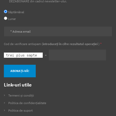
DEZABONARE din cadrul newsletter-ului.
Săptămânal
Lunar
Cod de verificare antispam (
introduceți în cifre rezultatul operației
)
*
=
ABONAȚI-VĂ!
Link-uri utile
Termeni și condiții
Politica de confidențialitate
Politica de suport