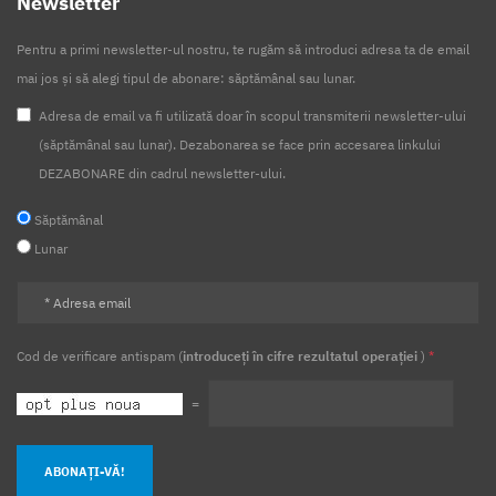
Newsletter
Pentru a primi newsletter-ul nostru, te rugăm să introduci adresa ta de email
mai jos și să alegi tipul de abonare: săptămânal sau lunar.
Adresa de email va fi utilizată doar în scopul transmiterii newsletter-ului
(săptămânal sau lunar). Dezabonarea se face prin accesarea linkului
DEZABONARE din cadrul newsletter-ului.
Săptămânal
Lunar
Cod de verificare antispam (
introduceți în cifre rezultatul operației
)
*
=
ABONAȚI-VĂ!