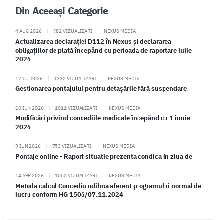
Din Aceeași Categorie
4 AUG 2026
|
982 VIZUALIZARI
|
NEXUS MEDIA
Actualizarea declarației D112 în Nexus și declararea
obligațiilor de plată începând cu perioada de raportare iulie
2026
17 IUL 2026
|
1332 VIZUALIZARI
|
NEXUS MEDIA
Gestionarea pontajului pentru detașările fără suspendare
10 IUN 2026
|
1011 VIZUALIZARI
|
NEXUS MEDIA
Modificări privind concediile medicale începând cu 1 iunie
2026
9 IUN 2026
|
753 VIZUALIZARI
|
NEXUS MEDIA
Pontaje online - Raport situatie prezenta condica in ziua de
14 APR 2026
|
1052 VIZUALIZARI
|
NEXUS MEDIA
Metoda calcul Concediu odihna aferent programului normal de
lucru conform HG 1506/07.11.2024