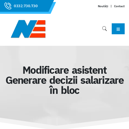
0332.730.730
Noutăți
|
Contact
Modificare asistent
Generare decizii salarizare
în bloc