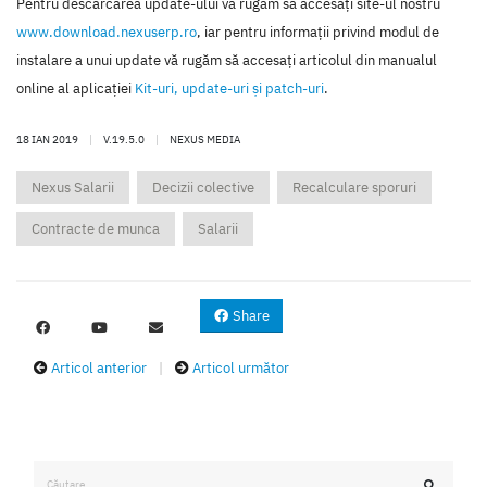
Pentru descărcarea update-ului vă rugăm să accesaţi site-ul nostru
www.download.nexuserp.ro
, iar pentru informaţii privind modul de
instalare a unui update vă rugăm să accesaţi articolul din manualul
online al aplicaţiei
Kit-uri, update-uri şi patch-uri
.
18 IAN 2019
|
V.19.5.0
|
NEXUS MEDIA
Nexus Salarii
Decizii colective
Recalculare sporuri
Contracte de munca
Salarii
Share
Articol anterior
|
Articol următor