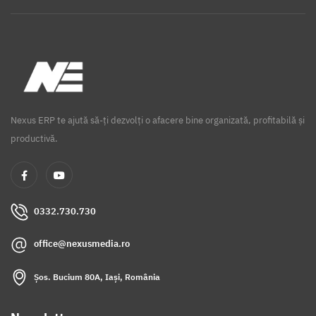
Nexus ERP te ajută să-ți dezvolți o afacere bine organizată, profitabilă și
productivă.
0332.730.730
office@nexusmedia.ro
Șos. Bucium 80A, Iași, România