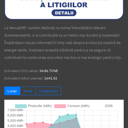
La NexusERP, suntem dedicați nu numai îmbunătățirii afacerii
dumneavoastră, ci și contribuției la un mediu mai durabil și sustenabil.
Împărtășim mai jos informații în timp real despre producția noastră de
energie verde. Susținem această inițiativă pentru a ne asigura că
contribuim la construirea unui viitor mai bun și mai ecologic pentru toți.
Echivalent CO2 salvat:
54.86 TONE
Echivalent arbori plantați:
1641.52
Lunar
Anual
Comparativ