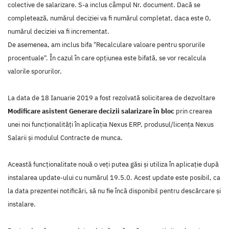
colective de salarizare. S-a inclus câmpul Nr. document. Dacă se
completează, numărul deciziei va fi numărul completat, daca este 0,
numărul deciziei va fi incrementat.
De asemenea, am inclus bifa "Recalculare valoare pentru sporurile
procentuale". În cazul în care opțiunea este bifată, se vor recalcula
valorile sporurilor.
La data de 18 Ianuarie 2019 a fost rezolvată solicitarea de dezvoltare
Modificare asistent Generare decizii salarizare în bloc
prin crearea
unei noi funcţionalităţi în aplicaţia Nexus ERP, produsul/licenţa Nexus
Salarii şi modulul Contracte de munca.
Această funcţionalitate nouă o veţi putea găsi şi utiliza în aplicaţie după
instalarea update-ului cu numărul 19.5.0. Acest update este posibil, ca
la data prezentei notificări, să nu fie încă disponibil pentru descărcare şi
instalare.