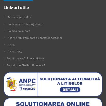
Link-uri utile
Termeni și condiții
Politica de confidențialitate
Politica de suport
Acord prelucrare date cu caracter personal
ANPC
ANPC - SAL
Soluționarea Online a litigiilor
Suport prin Chatbot Pionier AI