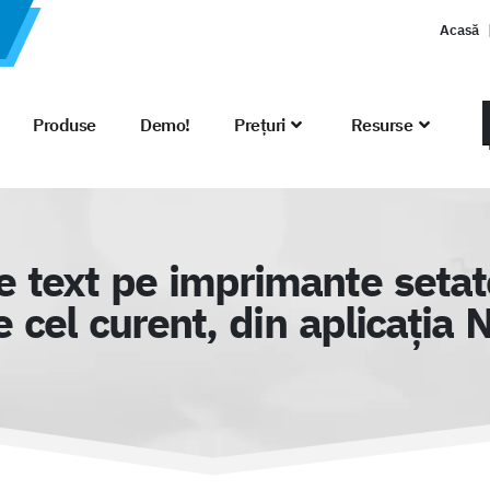
Acasă
Produse
Demo!
Prețuri
Resurse
re text pe imprimante seta
e cel curent, din aplicația