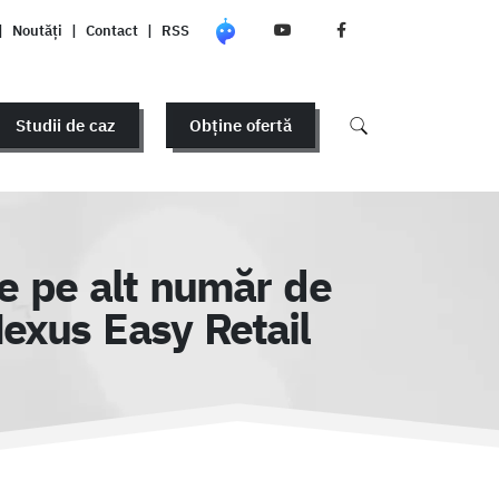
|
Noutăți
|
Contact
|
RSS
Studii de caz
Obține ofertă
te pe alt număr de
 Nexus Easy Retail