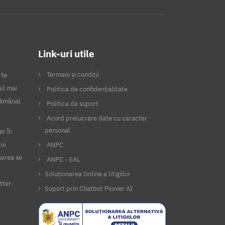
Link-uri utile
Termeni și condiții
 te
il mai
Politica de confidențialitate
ptămânal
Politica de suport
Acord prelucrare date cu caracter
personal
ar în
lui
ANPC
narea se
ANPC - SAL
Soluționarea Online a litigiilor
tter-
Suport prin Chatbot Pionier AI