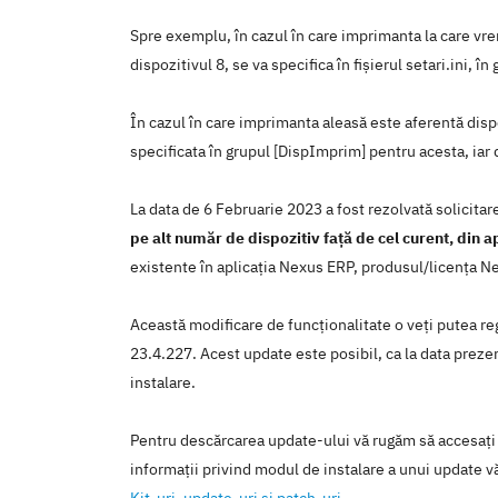
Spre exemplu, în cazul în care imprimanta la care vr
dispozitivul 8, se va specifica în fișierul setari.ini
În cazul în care imprimanta aleasă este aferentă dispoz
specificata în grupul [DispImprim] pentru acesta, iar 
La data de 6 Februarie 2023 a fost rezolvată solicita
pe alt număr de dispozitiv față de cel curent, din a
existente în aplicaţia Nexus ERP, produsul/licenţa N
Această modificare de funcţionalitate o veţi putea reg
23.4.227. Acest update este posibil, ca la data prezent
instalare.
Pentru descărcarea update-ului vă rugăm să accesaţi
informaţii privind modul de instalare a unui update vă