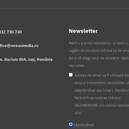
Newsletter
332.730.730
Pentru a primi newsletter-ul nostru,
ffice@nexusmedia.ro
rugăm să introduci adresa ta de ema
jos și să alegi tipul de abonare: să
s. Bucium 80A, Iași, România
sau lunar.
Adresa de email va fi utilizată do
scopul transmiterii newsletter-u
(săptămânal sau lunar). Dezabo
face prin accesarea linkului
DEZABONARE din cadrul newsle
ului.
Săptămânal