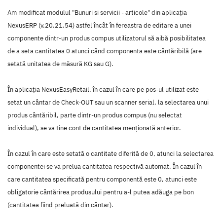
Am modificat modulul "Bunuri si servicii - articole" din aplicația
NexusERP (v.20.21.54) astfel încât în fereastra de editare a unei
componente dintr-un produs compus utilizatorul să aibă posibilitatea
de a seta cantitatea 0 atunci când componenta este cântăribilă (are
setată unitatea de măsură KG sau G).
În aplicația NexusEasyRetail, în cazul în care pe pos-ul utilizat este
setat un cântar de Check-OUT sau un scanner serial, la selectarea unui
produs cântăribil, parte dintr-un produs compus (nu selectat
individual), se va tine cont de cantitatea menționată anterior.
În cazul în care este setată o cantitate diferită de 0, atunci la selectarea
componentei se va prelua cantitatea respectivă automat. În cazul în
care cantitatea specificată pentru componentă este 0, atunci este
obligatorie cântărirea produsului pentru a-l putea adăuga pe bon
(cantitatea fiind preluată din cântar).