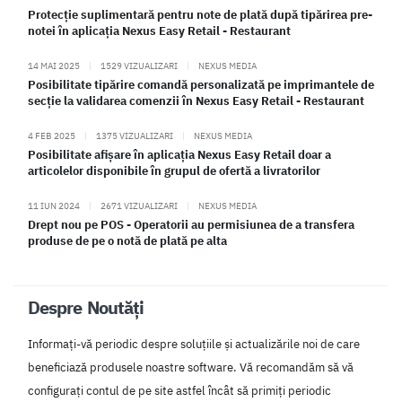
Protecție suplimentară pentru note de plată după tipărirea pre-
notei în aplicația Nexus Easy Retail - Restaurant
14 MAI 2025
|
1529 VIZUALIZARI
|
NEXUS MEDIA
Posibilitate tipărire comandă personalizată pe imprimantele de
secție la validarea comenzii în Nexus Easy Retail - Restaurant
4 FEB 2025
|
1375 VIZUALIZARI
|
NEXUS MEDIA
Posibilitate afișare în aplicația Nexus Easy Retail doar a
articolelor disponibile în grupul de ofertă a livratorilor
11 IUN 2024
|
2671 VIZUALIZARI
|
NEXUS MEDIA
Drept nou pe POS - Operatorii au permisiunea de a transfera
produse de pe o notă de plată pe alta
Despre Noutăți
Informați-vă periodic despre soluțiile și actualizările noi de care
beneficiază produsele noastre software. Vă recomandăm să vă
configurați contul de pe site astfel încât să primiți periodic