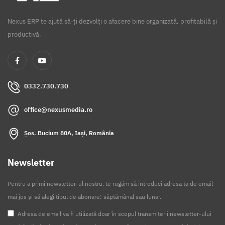
Nexus ERP te ajută să-ți dezvolți o afacere bine organizată, profitabilă și
productivă.
0332.730.730
office@nexusmedia.ro
Șos. Bucium 80A, Iași, România
Newsletter
Pentru a primi newsletter-ul nostru, te rugăm să introduci adresa ta de email
mai jos și să alegi tipul de abonare: săptămânal sau lunar.
Adresa de email va fi utilizată doar în scopul transmiterii newsletter-ului