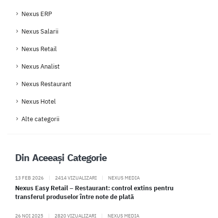
Nexus ERP
Nexus Salarii
Nexus Retail
Nexus Analist
Nexus Restaurant
Nexus Hotel
Alte categorii
Din Aceeași Categorie
13 FEB 2026
|
2414 VIZUALIZARI
|
NEXUS MEDIA
Nexus Easy Retail – Restaurant: control extins pentru
transferul produselor între note de plată
26 NOI 2025
|
2820 VIZUALIZARI
|
NEXUS MEDIA