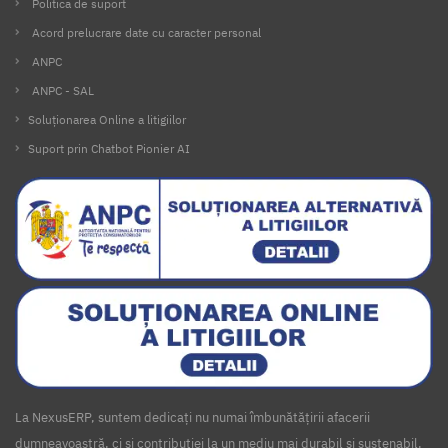
Politica de suport
Acord prelucrare date cu caracter personal
ANPC
ANPC - SAL
Soluționarea Online a litigiilor
Suport prin Chatbot Pionier AI
La NexusERP, suntem dedicați nu numai îmbunătățirii afacerii
dumneavoastră, ci și contribuției la un mediu mai durabil și sustenabil.