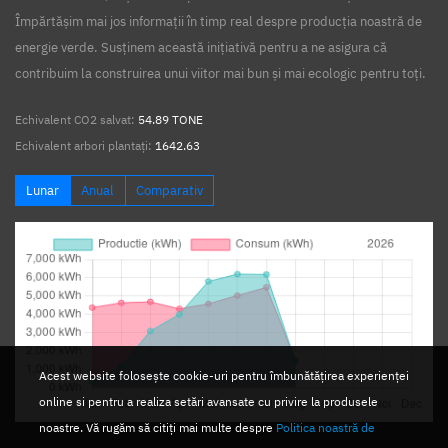
Împărtășim mai jos informații în timp real despre producția noastră de
energie verde. Susținem această inițiativă pentru a ne asigura că
contribuim la construirea unui viitor mai bun și mai ecologic pentru toți.
Echivalent CO2 salvat:
54.89 TONE
Echivalent arbori plantați:
1642.63
Lunar
Anual
Comparativ
Acest website folosește cookie-uri pentru îmbunătățirea experienței
online si pentru a realiza setări avansate cu privire la produsele
noastre. Vă rugăm să citiți mai multe despre
Politica noastră de