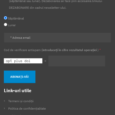
(săptămânal sau lunar). Dezabonarea se face prin accesarea linkului
DEZABONARE din cadrul newsletter-ului.
Săptămânal
Lunar
Cod de verificare antispam (
introduceți în cifre rezultatul operației
)
*
=
ABONAȚI-VĂ!
Link-uri utile
Termeni și condiții
Politica de confidențialitate