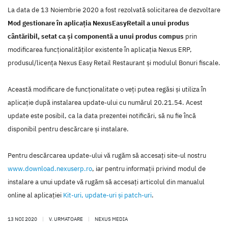
La data de 13 Noiembrie 2020 a fost rezolvată solicitarea de dezvoltare
Mod gestionare în aplicația NexusEasyRetail a unui produs
cântăribil, setat ca și componentă a unui produs compus
prin
modificarea funcţionalităţilor existente în aplicaţia Nexus ERP,
produsul/licenţa Nexus Easy Retail Restaurant şi modulul Bonuri fiscale.
Această modificare de funcţionalitate o veţi putea regăsi şi utiliza în
aplicaţie după instalarea update-ului cu numărul 20.21.54. Acest
update este posibil, ca la data prezentei notificări, să nu fie încă
disponibil pentru descărcare şi instalare.
Pentru descărcarea update-ului vă rugăm să accesaţi site-ul nostru
www.download.nexuserp.ro
, iar pentru informaţii privind modul de
instalare a unui update vă rugăm să accesaţi articolul din manualul
online al aplicaţiei
Kit-uri, update-uri şi patch-uri
.
13 NOI 2020
|
V. URMATOARE
|
NEXUS MEDIA