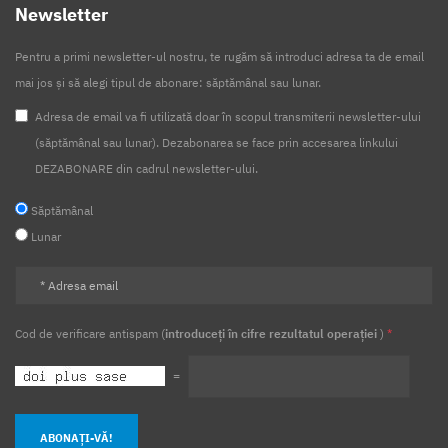
Newsletter
Pentru a primi newsletter-ul nostru, te rugăm să introduci adresa ta de email
mai jos și să alegi tipul de abonare: săptămânal sau lunar.
Adresa de email va fi utilizată doar în scopul transmiterii newsletter-ului
(săptămânal sau lunar). Dezabonarea se face prin accesarea linkului
DEZABONARE din cadrul newsletter-ului.
Săptămânal
Lunar
Cod de verificare antispam (
introduceți în cifre rezultatul operației
)
*
=
ABONAȚI-VĂ!