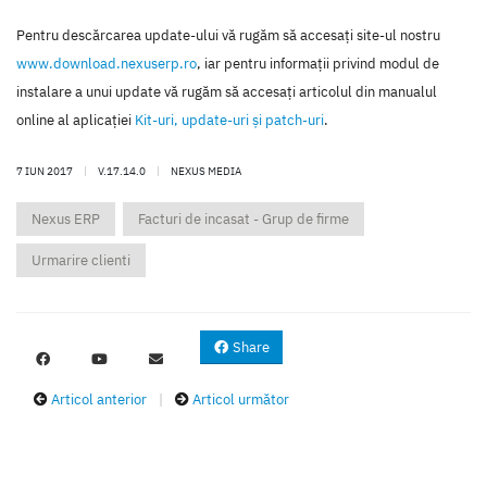
Pentru descărcarea update-ului vă rugăm să accesaţi site-ul nostru
www.download.nexuserp.ro
, iar pentru informaţii privind modul de
instalare a unui update vă rugăm să accesaţi articolul din manualul
online al aplicaţiei
Kit-uri, update-uri şi patch-uri
.
7 IUN 2017
|
V.17.14.0
|
NEXUS MEDIA
Nexus ERP
Facturi de incasat - Grup de firme
Urmarire clienti
Share
Articol anterior
|
Articol următor