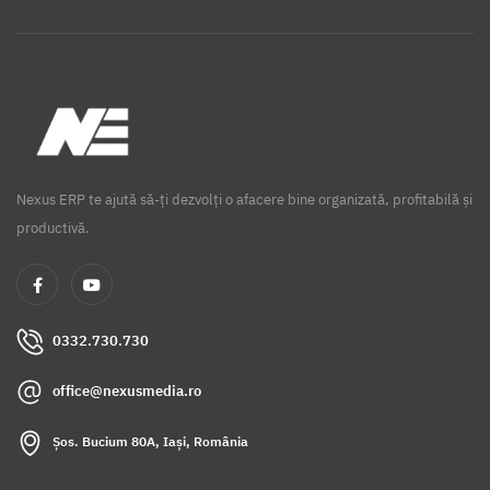
Nexus ERP te ajută să-ți dezvolți o afacere bine organizată, profitabilă și
productivă.
0332.730.730
office@nexusmedia.ro
Șos. Bucium 80A, Iași, România