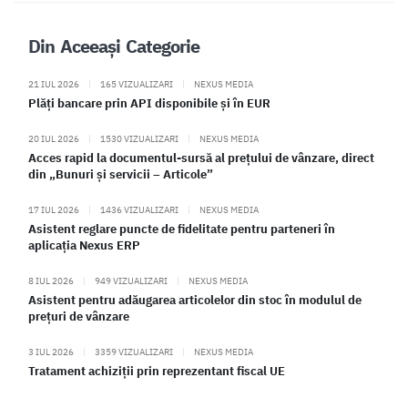
Din Aceeași Categorie
21 IUL 2026
|
165 VIZUALIZARI
|
NEXUS MEDIA
Plăți bancare prin API disponibile și în EUR
20 IUL 2026
|
1530 VIZUALIZARI
|
NEXUS MEDIA
Acces rapid la documentul-sursă al prețului de vânzare, direct
din „Bunuri și servicii – Articole”
17 IUL 2026
|
1436 VIZUALIZARI
|
NEXUS MEDIA
Asistent reglare puncte de fidelitate pentru parteneri în
aplicația Nexus ERP
8 IUL 2026
|
949 VIZUALIZARI
|
NEXUS MEDIA
Asistent pentru adăugarea articolelor din stoc în modulul de
prețuri de vânzare
3 IUL 2026
|
3359 VIZUALIZARI
|
NEXUS MEDIA
Tratament achiziții prin reprezentant fiscal UE