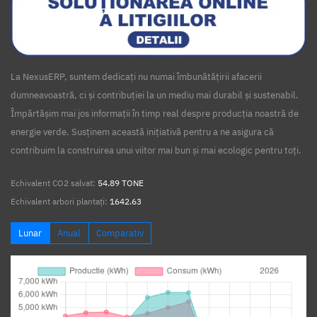
La NexusERP, suntem dedicați nu numai îmbunătățirii afacerii
dumneavoastră, ci și contribuției la un mediu mai durabil și sustenabil.
Împărtășim mai jos informații în timp real despre producția noastră de
energie verde. Susținem această inițiativă pentru a ne asigura că
contribuim la construirea unui viitor mai bun și mai ecologic pentru toți.
Echivalent CO2 salvat:
54.89 TONE
Echivalent arbori plantați:
1642.63
Lunar
Anual
Comparativ