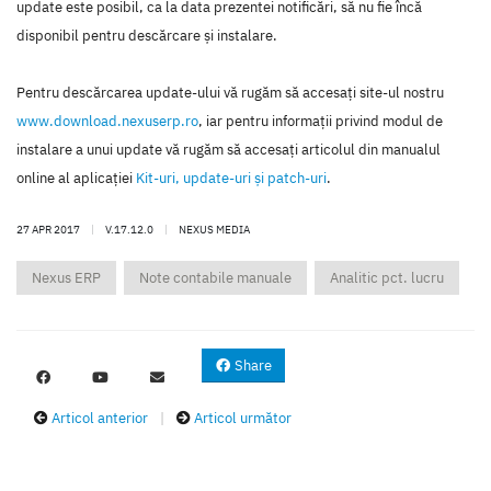
update este posibil, ca la data prezentei notificări, să nu fie încă
disponibil pentru descărcare şi instalare.
Pentru descărcarea update-ului vă rugăm să accesaţi site-ul nostru
www.download.nexuserp.ro
, iar pentru informaţii privind modul de
instalare a unui update vă rugăm să accesaţi articolul din manualul
online al aplicaţiei
Kit-uri, update-uri şi patch-uri
.
27 APR 2017
|
V.17.12.0
|
NEXUS MEDIA
Nexus ERP
Note contabile manuale
Analitic pct. lucru
Share
Articol anterior
|
Articol următor