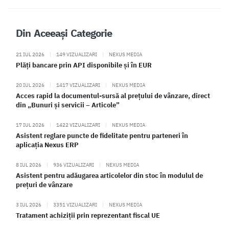
Din Aceeași Categorie
21 IUL 2026
|
149 VIZUALIZARI
|
NEXUS MEDIA
Plăți bancare prin API disponibile și în EUR
20 IUL 2026
|
1417 VIZUALIZARI
|
NEXUS MEDIA
Acces rapid la documentul-sursă al prețului de vânzare, direct
din „Bunuri și servicii – Articole”
17 IUL 2026
|
1422 VIZUALIZARI
|
NEXUS MEDIA
Asistent reglare puncte de fidelitate pentru parteneri în
aplicația Nexus ERP
8 IUL 2026
|
936 VIZUALIZARI
|
NEXUS MEDIA
Asistent pentru adăugarea articolelor din stoc în modulul de
prețuri de vânzare
3 IUL 2026
|
3351 VIZUALIZARI
|
NEXUS MEDIA
Tratament achiziții prin reprezentant fiscal UE