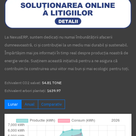
La NexusERP, suntem dedicați nu numai îmbunătățirii afacerii
dumneavoastră, ci și contribuției la un mediu mai durabil și sustenabil.
Împărtășim mai jos informații în timp real despre producția noastră de
energie verde. Susținem această inițiativă pentru a ne asigura că
contribuim la construirea unui viitor mai bun și mai ecologic pentru toți.
Echivalent CO2 salvat:
54.81 TONE
Echivalent arbori plantați:
1639.97
Lunar
Anual
Comparativ