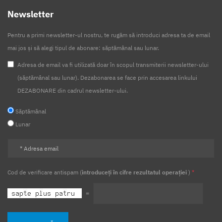
Newsletter
Pentru a primi newsletter-ul nostru, te rugăm să introduci adresa ta de email
mai jos și să alegi tipul de abonare: săptămânal sau lunar.
Adresa de email va fi utilizată doar în scopul transmiterii newsletter-ului
(săptămânal sau lunar). Dezabonarea se face prin accesarea linkului
DEZABONARE din cadrul newsletter-ului.
Săptămânal
Lunar
Cod de verificare antispam (
introduceți în cifre rezultatul operației
)
*
=