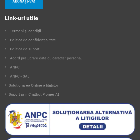
ABONAȚI-VĂ!
Link-uri utile
Termeni și condiții
Politica de confidențialitate
Politica de suport
Acord prelucrare date cu caracter personal
ANPC
ANPC - SAL
Soluționarea Online a litigiilor
Suport prin Chatbot Pionier AI