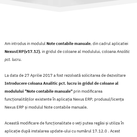
Am introdus in modulul
Note contabile manuale
, din cadrul aplicatiei
NexusERP(v17.12)
, in gridul de coloane al modulului, coloana
Analitic
pct. lucru
.
La data de 27 Aprilie 2017 a fost rezolvată solicitarea de dezvoltare
Introducere coloana Analitic pct. lucru in gridul de coloane al
modulului "Note contabile manuale"
prin modificarea
funcţionalităţilor existente în aplicaţia Nexus ERP, produsul/licenţa
Nexus ERP şi modulul Note contabile manuale.
Această modificare de funcţionalitate o veţi putea regăsi şi utiliza în
aplicaţie după instalarea update-ului cu numărul 17.12.0 . Acest