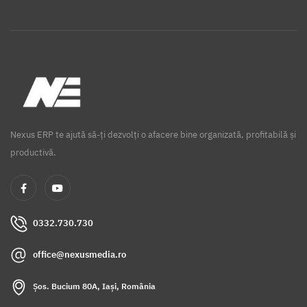
Nexus ERP te ajută să-ți dezvolți o afacere bine organizată, profitabilă și
productivă.
0332.730.730
office@nexusmedia.ro
Șos. Bucium 80A, Iași, România