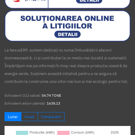
La NexusERP, suntem dedicați nu numai îmbunătățirii afacerii
dumneavoastră, ci și contribuției la un mediu mai durabil și sustenabil.
Împărtășim mai jos informații în timp real despre producția noastră de
energie verde. Susținem această inițiativă pentru a ne asigura că
contribuim la construirea unui viitor mai bun și mai ecologic pentru toți.
Echivalent CO2 salvat:
54.74 TONE
Echivalent arbori plantați:
1638.13
Lunar
Anual
Comparativ