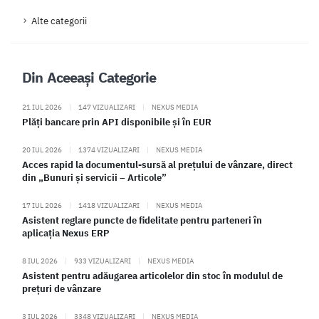
Alte categorii
Din Aceeași Categorie
21 IUL 2026
|
147 VIZUALIZARI
|
NEXUS MEDIA
Plăți bancare prin API disponibile și în EUR
20 IUL 2026
|
1374 VIZUALIZARI
|
NEXUS MEDIA
Acces rapid la documentul-sursă al prețului de vânzare, direct
din „Bunuri și servicii – Articole”
17 IUL 2026
|
1418 VIZUALIZARI
|
NEXUS MEDIA
Asistent reglare puncte de fidelitate pentru parteneri în
aplicația Nexus ERP
8 IUL 2026
|
933 VIZUALIZARI
|
NEXUS MEDIA
Asistent pentru adăugarea articolelor din stoc în modulul de
prețuri de vânzare
3 IUL 2026
|
3348 VIZUALIZARI
|
NEXUS MEDIA