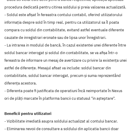
procedura dedicată pentru citirea soldului și preia valoarea actualizată.
- Soldul este afișat în fereastra contului contabil, oferind utilizatorului
informația despre sold în timp real, pentru ca utilizatorul sa îl poata
compara cu soldul din contabilitate, evitand astfel eventuale diferente
cauzate de inregistrari eronate sau de lipsa unor înregistrari.
- La intrarea in modulul de bancă, în cazul existentei unei diferente între
soldul bancar interogat și soldul din contabilitate, se va afișa într-o
fereastra de informare un mesaj de avertizare cu privire la existența unei
astfel de diferențe. Mesajul afisat va include: soldul bancar din
contabilitate, soldul bancar interogat, precum și suma reprezentând
diferența acestora.
- Diferenta poate fi justificata de operatiuni încă neimportate în Nexus
ori de plăți marcate în platforma bancii cu statusul "in așteptare".
Beneficii pentru utilizatori
- Vizibilitate imediată asupra soldului actualizat al contului bancar.
- Eliminarea nevoii de consultare a soldului din aplicatia bancii doar