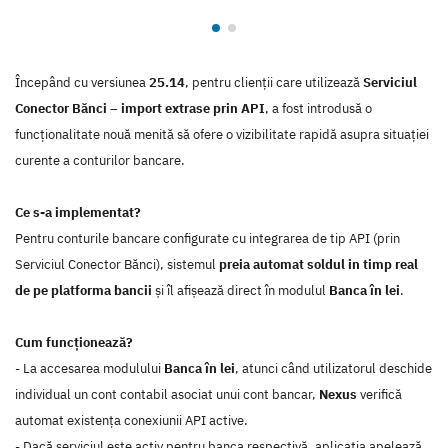
Începând cu versiunea
25.14
, pentru clienții care utilizează
Serviciul
Conector Bănci – import extrase prin API
, a fost introdusă o
funcționalitate nouă menită să ofere o vizibilitate rapidă asupra situației
curente a conturilor bancare.
Ce s-a implementat?
Pentru conturile bancare configurate cu integrarea de tip API (prin
Serviciul Conector Bănci), sistemul
preia automat soldul in timp real
de pe platforma bancii
și îl afișează direct în modulul
Banca în lei
.
Cum funcționează?
- La accesarea modulului
Banca în lei
, atunci când utilizatorul deschide
individual un cont contabil asociat unui cont bancar,
Nexus
verifică
automat existența conexiunii API active.
- Dacă serviciul este activ pentru banca respectivă, aplicația apelează