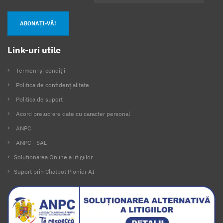
ABONAȚI-VĂ!
Link-uri utile
Termeni și condiții
Politica de confidențialitate
Politica de suport
Acord prelucrare date cu caracter personal
ANPC
ANPC - SAL
Soluționarea Online a litigiilor
Suport prin Chatbot Pionier AI