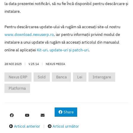
la data prezentei notificări, să nu fie încă disponibil pentru descărcare şi
instalare.
Pentru descărcarea update-ului vă rugăm să accesaţi site-ul nostru
www.download.nexuserp.ro
, iar pentru informaţii privind modul de
instalare a unui update vă rugăm să accesaţi articolul din manualul
online al aplicaţiei
Kit-uri, update-uri şi patch-uri
.
28 NOI 2025
|
V.25.14
|
NEXUS MEDIA
Nexus ERP
Sold
Banca
Lei
Interogare
Platforma
Share
Articol anterior
|
Articol următor