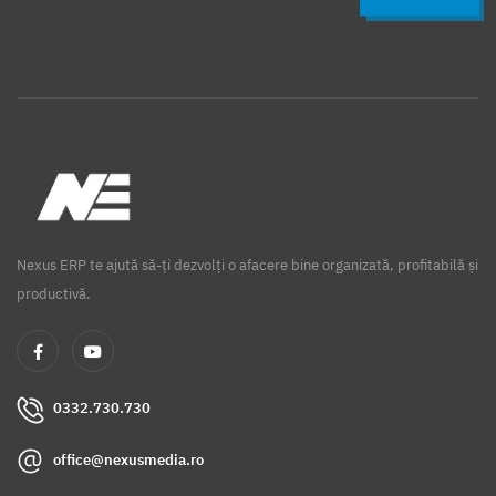
Nexus ERP te ajută să-ți dezvolți o afacere bine organizată, profitabilă și
productivă.
0332.730.730
office@nexusmedia.ro