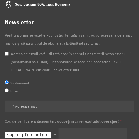
Șos. Bucium 80A, Iași, România
Newsletter
Pentru a primi newsletter-ul nostru, te rugăm să introduci adresa ta de email
mai jos și să alegi tipul de abonare: săptămânal sau lunar.
Adresa de email va fi utilizată doar în scopul transmiterii newsletter-ului
(săptămânal sau lunar). Dezabonarea se face prin accesarea linkului
DEZABONARE din cadrul newsletter-ului.
Săptămânal
Lunar
Cod de verificare antispam (
introduceți în cifre rezultatul operației
)
*
=