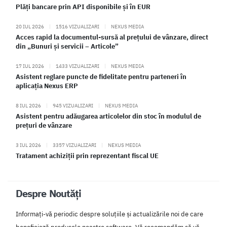
Plăți bancare prin API disponibile și în EUR
20 IUL 2026
|
1516 VIZUALIZARI
|
NEXUS MEDIA
Acces rapid la documentul-sursă al prețului de vânzare, direct
din „Bunuri și servicii – Articole”
17 IUL 2026
|
1433 VIZUALIZARI
|
NEXUS MEDIA
Asistent reglare puncte de fidelitate pentru parteneri în
aplicația Nexus ERP
8 IUL 2026
|
945 VIZUALIZARI
|
NEXUS MEDIA
Asistent pentru adăugarea articolelor din stoc în modulul de
prețuri de vânzare
3 IUL 2026
|
3357 VIZUALIZARI
|
NEXUS MEDIA
Tratament achiziții prin reprezentant fiscal UE
Despre Noutăți
Informați-vă periodic despre soluțiile și actualizările noi de care