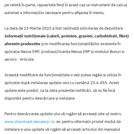
pe retetă în parte, rapoartele fiind în acest caz un instrument de calcul
automat a informațiilor necesare pentru afișarea în meniu.
La data de 15 Martie 2023 a fost rezolvată solicitarea de dezvoltare
Informații nutriționale (calorii, proteine, grasimi, carbohidrati, fibre)
aferente produselor
prin modificarea funcţionalităţilor existente în
aplicaţia Nexus ERP, produsul/licenţa Nexus ERP şi modulul Bunuri si
servicii - Articole.
Această modificare de funcţionalitate o veţi putea regăsi şi utiliza în
aplicaţie după instalarea update-ului cu numărul 23.6.455. Acest
update este posibil, ca la data prezentei notificări, să nu fie încă
disponibil pentru descărcare şi instalare.
Pentru descărcarea update-ului vă rugăm să accesaţi site-ul nostru
www.download.nexuserp.ro
, iar pentru informaţii privind modul de
instalare a unui update vă rugăm să accesaţi articolul din manualul