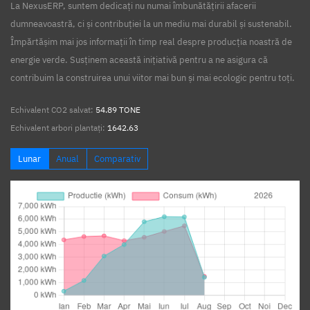
La NexusERP, suntem dedicați nu numai îmbunătățirii afacerii
dumneavoastră, ci și contribuției la un mediu mai durabil și sustenabil.
Împărtășim mai jos informații în timp real despre producția noastră de
energie verde. Susținem această inițiativă pentru a ne asigura că
contribuim la construirea unui viitor mai bun și mai ecologic pentru toți.
Echivalent CO2 salvat:
54.89 TONE
Echivalent arbori plantați:
1642.63
Lunar
Anual
Comparativ