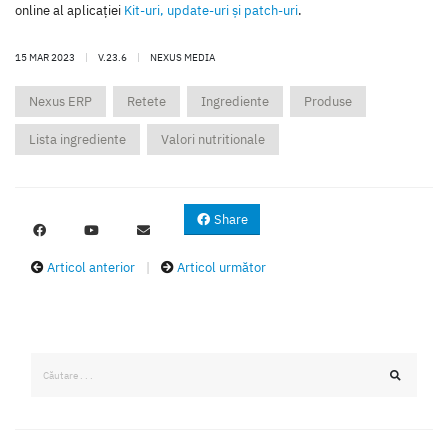
online al aplicaţiei
Kit-uri, update-uri şi patch-uri
.
15 MAR 2023
|
V.23.6
|
NEXUS MEDIA
Nexus ERP
Retete
Ingrediente
Produse
Lista ingrediente
Valori nutritionale
Share
Articol anterior
|
Articol următor