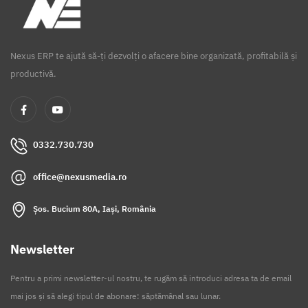
Nexus ERP te ajută să-ți dezvolți o afacere bine organizată, profitabilă și
productivă.
0332.730.730
office@nexusmedia.ro
Șos. Bucium 80A, Iași, România
Newsletter
Pentru a primi newsletter-ul nostru, te rugăm să introduci adresa ta de email
mai jos și să alegi tipul de abonare: săptămânal sau lunar.