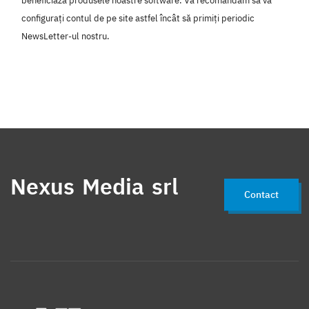
beneficiază produsele noastre software. Vă recomandăm să vă
configurați contul de pe site astfel încât să primiți periodic
NewsLetter-ul nostru.
Nexus Media srl
Contact