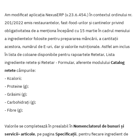
Am modificat aplicația NexusERP (v.23.6.454.) în contextul ordinului nr.
201/2022 emis restaurantelor, fast-food-urilor și cantinelor privind
obligativitatea de a menționa începând cu 15 martie în cadrul meniului
a ingredientelor folosite pentru prepararea mâncării, a cantitații
acestora, numărul de E-uri, dar și valorile nutriționale. Astfel am inclus
în lista de coloane disponibile pentru rapoartele Retetar, Lista
ingrediente retete și Retetar - Formular, aferente modulului
Catalog
retete
câmpurile:
- Kcalorii;
- Proteine (g);
- Grăsimi (g);
- Carbohidraţi (g);
- Fibre (g);
Valorile se completează în prealabil în
Nomenclatorul de bunuri și
servicii- articole
, pe pagina
Specificații
, pentru fiecare ingredient de