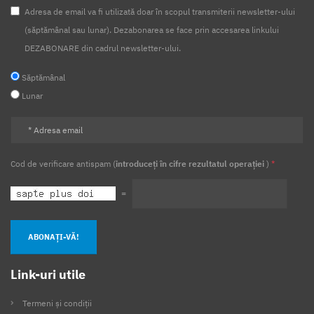
Adresa de email va fi utilizată doar în scopul transmiterii newsletter-ului
(săptămânal sau lunar). Dezabonarea se face prin accesarea linkului
DEZABONARE din cadrul newsletter-ului.
Săptămânal
Lunar
Cod de verificare antispam (
introduceți în cifre rezultatul operației
)
*
=
ABONAȚI-VĂ!
Link-uri utile
Termeni și condiții