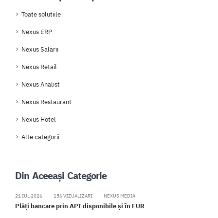
Toate solutiile
Nexus ERP
Nexus Salarii
Nexus Retail
Nexus Analist
Nexus Restaurant
Nexus Hotel
Alte categorii
Din Aceeași Categorie
21 IUL 2026
|
156 VIZUALIZARI
|
NEXUS MEDIA
Plăți bancare prin API disponibile și în EUR