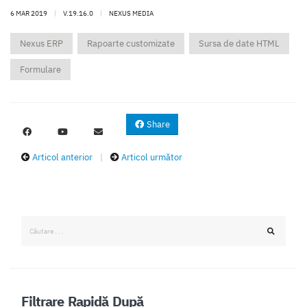
6 MAR 2019
|
V.19.16.0
|
NEXUS MEDIA
Nexus ERP
Rapoarte customizate
Sursa de date HTML
Formulare
Share
Articol anterior
|
Articol următor
Filtrare Rapidă După