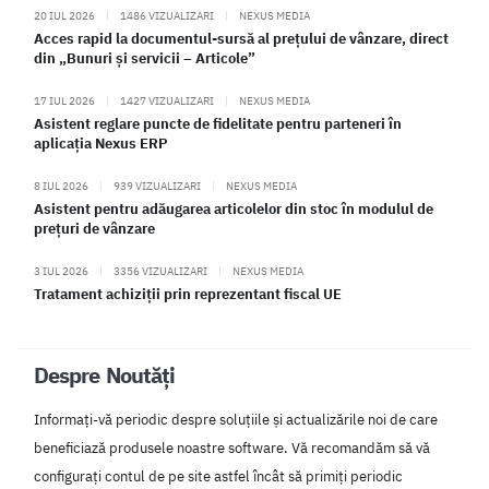
20 IUL 2026
|
1486 VIZUALIZARI
|
NEXUS MEDIA
Acces rapid la documentul-sursă al prețului de vânzare, direct
din „Bunuri și servicii – Articole”
17 IUL 2026
|
1427 VIZUALIZARI
|
NEXUS MEDIA
Asistent reglare puncte de fidelitate pentru parteneri în
aplicația Nexus ERP
8 IUL 2026
|
939 VIZUALIZARI
|
NEXUS MEDIA
Asistent pentru adăugarea articolelor din stoc în modulul de
prețuri de vânzare
3 IUL 2026
|
3356 VIZUALIZARI
|
NEXUS MEDIA
Tratament achiziții prin reprezentant fiscal UE
Despre Noutăți
Informați-vă periodic despre soluțiile și actualizările noi de care
beneficiază produsele noastre software. Vă recomandăm să vă
configurați contul de pe site astfel încât să primiți periodic