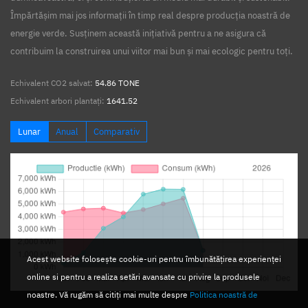
Împărtășim mai jos informații în timp real despre producția noastră de
energie verde. Susținem această inițiativă pentru a ne asigura că
contribuim la construirea unui viitor mai bun și mai ecologic pentru toți.
Echivalent CO2 salvat:
54.86 TONE
Echivalent arbori plantați:
1641.52
Lunar
Anual
Comparativ
Acest website folosește cookie-uri pentru îmbunătățirea experienței
online si pentru a realiza setări avansate cu privire la produsele
noastre. Vă rugăm să citiți mai multe despre
Politica noastră de