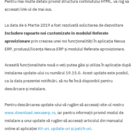
Pentru mai multe detalii privind structura continutului HTML, va rog sa
accesati link-ul de mai sus.
La data de 6 Martie 2019 a fost rezolvată solicitarea de dezvoltare
Includere rapoarte noi customizate in modulul Referate
aprovizionare
prin crearea unei noi funcţionalităţi în aplicaţia Nexus
ERP, produsul/licenţa Nexus ERP şi modulul Referate aprovizionare.
Această funcţionalitate nouă o veţi putea găsi şi utiliza în aplicaţie după
instalarea update-ului cu numărul 19.15.0. Acest update este posibil,
ca la data prezentei notificări, să nu fie încă disponibil pentru
descărcare şi instalare.
Pentru descărcarea update-ului vă rugăm să accesaţi site-ul nostru
www.download.nexuserp.ro
, iar pentru informaţii privind modul de
instalare a unui update vă rugăm să accesaţi articolul din manualul
online al aplicaţiei
Kit-uri, update-uri şi patch-uri
.