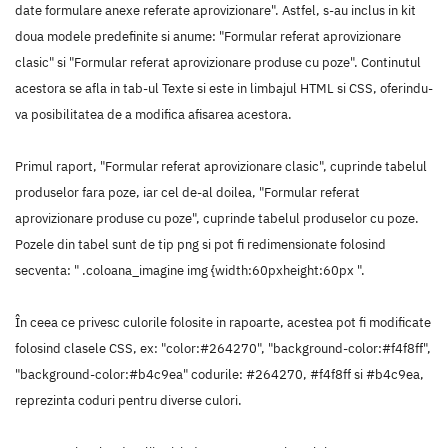
date formulare anexe referate aprovizionare". Astfel, s-au inclus in kit
doua modele predefinite si anume: "Formular referat aprovizionare
clasic" si "Formular referat aprovizionare produse cu poze". Continutul
acestora se afla in tab-ul Texte si este in limbajul HTML si CSS, oferindu-
va posibilitatea de a modifica afisarea acestora.
Primul raport, "Formular referat aprovizionare clasic", cuprinde tabelul
produselor fara poze, iar cel de-al doilea, "Formular referat
aprovizionare produse cu poze", cuprinde tabelul produselor cu poze.
Pozele din tabel sunt de tip png si pot fi redimensionate folosind
secventa: " .coloana_imagine img {width:60pxheight:60px ".
În ceea ce privesc culorile folosite in rapoarte, acestea pot fi modificate
folosind clasele CSS, ex: "color:#264270", "background-color:#f4f8ff",
"background-color:#b4c9ea" codurile: #264270, #f4f8ff si #b4c9ea,
reprezinta coduri pentru diverse culori.