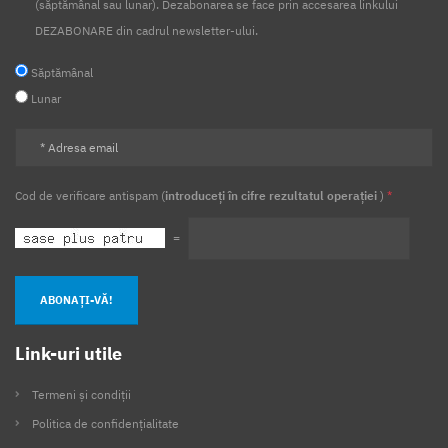
(săptămânal sau lunar). Dezabonarea se face prin accesarea linkului
DEZABONARE din cadrul newsletter-ului.
Săptămânal
Lunar
Cod de verificare antispam (
introduceți în cifre rezultatul operației
)
*
=
ABONAȚI-VĂ!
Link-uri utile
Termeni și condiții
Politica de confidențialitate