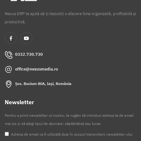
Nexus ERP te ajută să-ți dezvolți o afacere bine organizată, profitabilă și
productivă.
0332.730.730
office@nexusmedia.ro
Șos. Bucium 80A, Iași, România
Newsletter
Pentru a primi newsletter-ul nostru, te rugăm să introduci adresa ta de email
mai jos și să alegi tipul de abonare: săptămânal sau lunar.
Adresa de email va fi utilizată doar în scopul transmiterii newsletter-ului