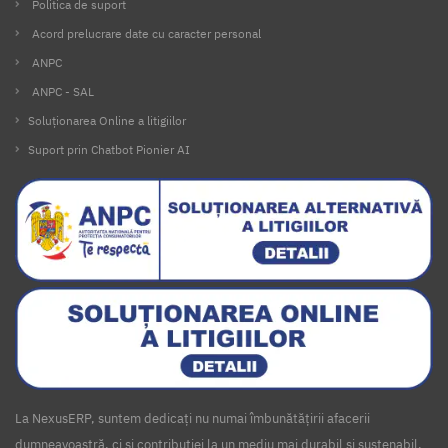
Politica de suport
Acord prelucrare date cu caracter personal
ANPC
ANPC - SAL
Soluționarea Online a litigiilor
Suport prin Chatbot Pionier AI
La NexusERP, suntem dedicați nu numai îmbunătățirii afacerii
dumneavoastră, ci și contribuției la un mediu mai durabil și sustenabil.