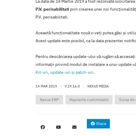
La data de 14 Martie 2019 a fost rezolvată solicitare
P.V. perisabilitati
prin crearea unei noi funcţionalită
P.V. perisabilitati.
Această funcţionalitate nouă o veţi putea găsi şi util
Acest update este posibil, ca la data prezentei notific
Pentru descărcarea update-ului vă rugăm să accesaţi
informaţii privind modul de instalare a unui update vă
Kit-uri, update-uri şi patch-uri
.
14 MAR 2019
|
V.19.16.0
|
NEXUS MEDIA
Nexus ERP
Rapoarte customizate
Sursa de
Share