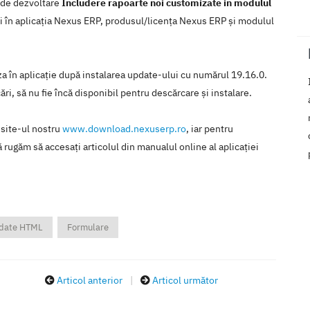
a de dezvoltare
Includere rapoarte noi customizate in modulul
ţi în aplicaţia Nexus ERP, produsul/licenţa Nexus ERP şi modulul
iza în aplicaţie după instalarea update-ului cu numărul 19.16.0.
ări, să nu fie încă disponibil pentru descărcare şi instalare.
 site-ul nostru
www.download.nexuserp.ro
, iar pentru
 rugăm să accesaţi articolul din manualul online al aplicaţiei
 date HTML
Formulare
Articol anterior
|
Articol următor