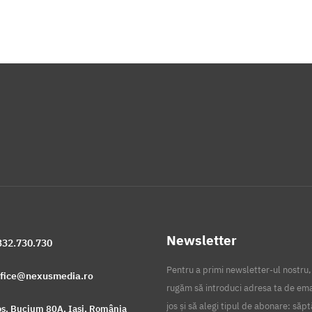
Newsletter
332.730.730
Pentru a primi newsletter-ul nostru,
ffice@nexusmedia.ro
rugăm să introduci adresa ta de ema
jos și să alegi tipul de abonare: să
s. Bucium 80A, Iași, România