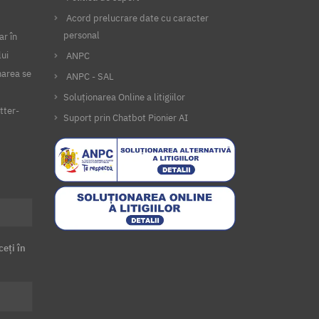
Acord prelucrare date cu caracter
personal
ar în
lui
ANPC
narea se
ANPC - SAL
Soluționarea Online a litigiilor
tter-
Suport prin Chatbot Pionier AI
ceți în