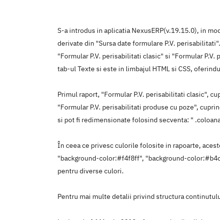
S-a introdus in aplicatia NexusERP(v.19.15.0), in modu
derivate din "Sursa date formulare P.V. perisabilitati
"Formular P.V. perisabilitati clasic" si "Formular P.V.
tab-ul Texte si este in limbajul HTML si CSS, oferindu
Primul raport, "Formular P.V. perisabilitati clasic", c
"Formular P.V. perisabilitati produse cu poze", cupri
si pot fi redimensionate folosind secventa: " .coloa
În ceea ce privesc culorile folosite in rapoarte, aces
"background-color:#f4f8ff", "background-color:#b4c
pentru diverse culori.
Pentru mai multe detalii privind structura continutulu