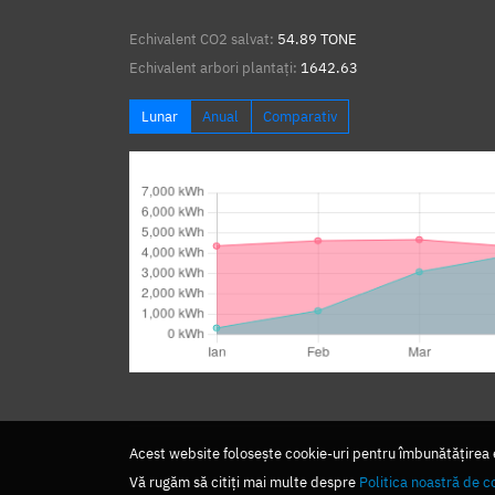
Echivalent CO2 salvat:
54.89 TONE
Echivalent arbori plantați:
1642.63
Lunar
Anual
Comparativ
Acest website folosește cookie-uri pentru îmbunătățirea ex
Vă rugăm să citiți mai multe despre
Politica noastră de c