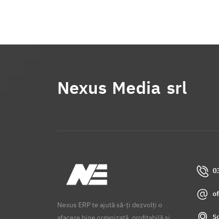
Nexus Media srl
0
o
Nexus ERP te ajută să-ți dezvolți o
Șo
afacere bine organizată, profitabilă și