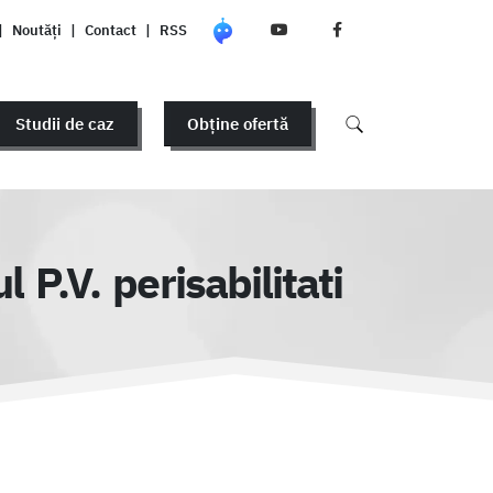
|
Noutăți
|
Contact
|
RSS
Studii de caz
Obține ofertă
P.V. perisabilitati