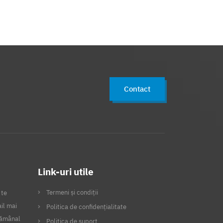
Contact
Link-uri utile
Termeni și condiții
 te
il mai
Politica de confidențialitate
ptămânal
Politica de suport