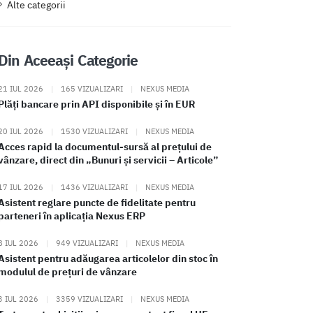
Alte categorii
Din Aceeași Categorie
21 IUL 2026
|
165 VIZUALIZARI
|
NEXUS MEDIA
Plăți bancare prin API disponibile și în EUR
20 IUL 2026
|
1530 VIZUALIZARI
|
NEXUS MEDIA
Acces rapid la documentul-sursă al prețului de
vânzare, direct din „Bunuri și servicii – Articole”
17 IUL 2026
|
1436 VIZUALIZARI
|
NEXUS MEDIA
Asistent reglare puncte de fidelitate pentru
parteneri în aplicația Nexus ERP
8 IUL 2026
|
949 VIZUALIZARI
|
NEXUS MEDIA
Asistent pentru adăugarea articolelor din stoc în
modulul de prețuri de vânzare
3 IUL 2026
|
3359 VIZUALIZARI
|
NEXUS MEDIA