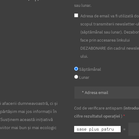
sau lunar.
Adresa de email va fi utilizată do
scopul transmiterii newsletter-u
(săptămânal sau lunar). Dezabo
face prin accesarea linkului
DEZABONARE din cadrul newsle
ului.
Săptămânal
Lunar
 afacerii dumneavoastră, ci și
Cod de verificare antispam (
introdu
părtășim mai jos informații în
cifre rezultatul operației
)
*
 Susținem această inițiativă
viitor mai bun și mai ecologic
=