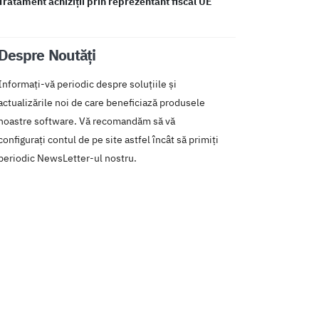
Tratament achiziții prin reprezentant fiscal UE
Despre Noutăți
Informați-vă periodic despre soluțiile și
actualizările noi de care beneficiază produsele
noastre software. Vă recomandăm să vă
configurați contul de pe site astfel încât să primiți
periodic NewsLetter-ul nostru.