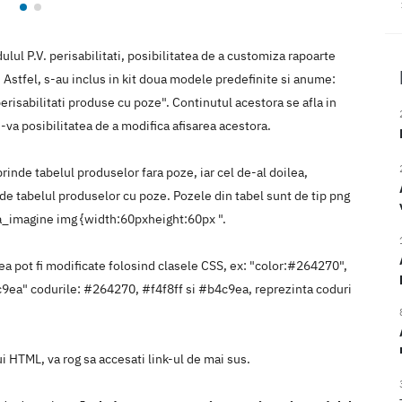
lul P.V. perisabilitati, posibilitatea de a customiza rapoarte
". Astfel, s-au inclus in kit doua modele predefinite si anume:
 perisabilitati produse cu poze". Continutul acestora se afla in
-va posibilitatea de a modifica afisarea acestora.
uprinde tabelul produselor fara poze, iar cel de-al doilea,
nde tabelul produselor cu poze. Pozele din tabel sunt de tip png
na_imagine img {width:60pxheight:60px ".
tea pot fi modificate folosind clasele CSS, ex: "color:#264270",
9ea" codurile: #264270, #f4f8ff si #b4c9ea, reprezinta coduri
i HTML, va rog sa accesati link-ul de mai sus.