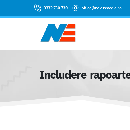
0332.730.730
office@nexusmedia.ro
Includere rapoarte