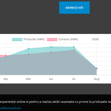
ABONAȚI-VĂ!
perienței online si pentru a realiza setări avansate cu privire la produsele n
Nexus Media srl. © 2026. Toate drepturile sunt rezervate
onfidențialitate