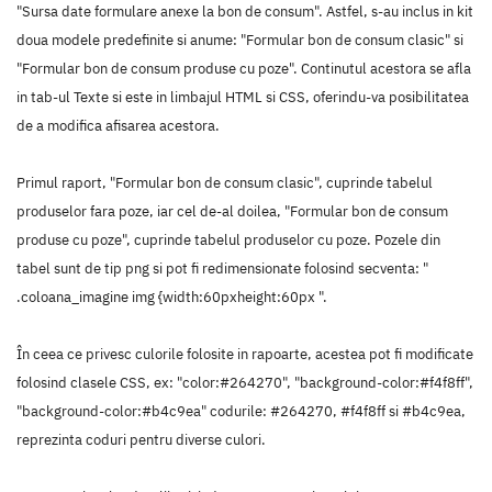
"Sursa date formulare anexe la bon de consum". Astfel, s-au inclus in kit
doua modele predefinite si anume: "Formular bon de consum clasic" si
"Formular bon de consum produse cu poze". Continutul acestora se afla
in tab-ul Texte si este in limbajul HTML si CSS, oferindu-va posibilitatea
de a modifica afisarea acestora.
Primul raport, "Formular bon de consum clasic", cuprinde tabelul
produselor fara poze, iar cel de-al doilea, "Formular bon de consum
produse cu poze", cuprinde tabelul produselor cu poze. Pozele din
tabel sunt de tip png si pot fi redimensionate folosind secventa: "
.coloana_imagine img {width:60pxheight:60px ".
În ceea ce privesc culorile folosite in rapoarte, acestea pot fi modificate
folosind clasele CSS, ex: "color:#264270", "background-color:#f4f8ff",
"background-color:#b4c9ea" codurile: #264270, #f4f8ff si #b4c9ea,
reprezinta coduri pentru diverse culori.