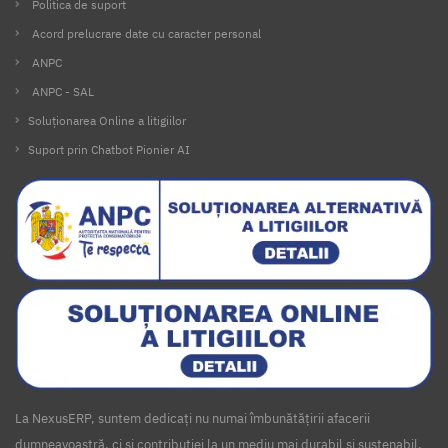
Politica de suport
Acord prelucrare date cu caracter personal
ANPC
ANPC - SAL
Soluționarea Online a litigiilor
Suport prin Chatbot Pionier AI
La NexusERP, suntem dedicați nu numai îmbunătățirii afacerii
dumneavoastră, ci și contribuției la un mediu mai durabil și sustenabil.