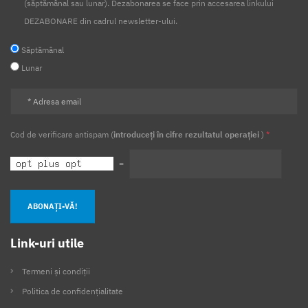
(săptămânal sau lunar). Dezabonarea se face prin accesarea linkului
DEZABONARE din cadrul newsletter-ului.
Săptămânal
Lunar
Cod de verificare antispam (
introduceți în cifre rezultatul operației
)
*
=
ABONAȚI-VĂ!
Link-uri utile
Termeni și condiții
Politica de confidențialitate