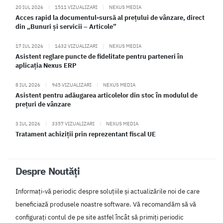
20 IUL 2026
|
1511 VIZUALIZARI
|
NEXUS MEDIA
Acces rapid la documentul-sursă al prețului de vânzare, direct
din „Bunuri și servicii – Articole”
17 IUL 2026
|
1432 VIZUALIZARI
|
NEXUS MEDIA
Asistent reglare puncte de fidelitate pentru parteneri în
aplicația Nexus ERP
8 IUL 2026
|
945 VIZUALIZARI
|
NEXUS MEDIA
Asistent pentru adăugarea articolelor din stoc în modulul de
prețuri de vânzare
3 IUL 2026
|
3357 VIZUALIZARI
|
NEXUS MEDIA
Tratament achiziții prin reprezentant fiscal UE
Despre Noutăți
Informați-vă periodic despre soluțiile și actualizările noi de care
beneficiază produsele noastre software. Vă recomandăm să vă
configurați contul de pe site astfel încât să primiți periodic