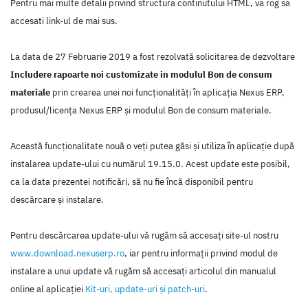
Pentru mai multe detalii privind structura continutului HTML, va rog sa
accesati link-ul de mai sus.
La data de 27 Februarie 2019 a fost rezolvată solicitarea de dezvoltare
Includere rapoarte noi customizate in modulul Bon de consum
materiale
prin crearea unei noi funcţionalităţi în aplicaţia Nexus ERP,
produsul/licenţa Nexus ERP şi modulul Bon de consum materiale.
Această funcţionalitate nouă o veţi putea găsi şi utiliza în aplicaţie după
instalarea update-ului cu numărul 19.15.0. Acest update este posibil,
ca la data prezentei notificări, să nu fie încă disponibil pentru
descărcare şi instalare.
Pentru descărcarea update-ului vă rugăm să accesaţi site-ul nostru
www.download.nexuserp.ro
, iar pentru informaţii privind modul de
instalare a unui update vă rugăm să accesaţi articolul din manualul
online al aplicaţiei
Kit-uri, update-uri şi patch-uri
.