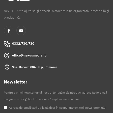
Nexus ERP te ajută să-ți dezvolți o afacere bine organizată, profitabilă și
productivă.
0332.730.730
office@nexusmedia.ro
Șos. Bucium 80A, Iași, România
Newsletter
Pentru a primi newsletter-ul nostru, te rugăm să introduci adresa ta de email
mai jos și să alegi tipul de abonare: săptămânal sau lunar.
Adresa de email va fi utilizată doar în scopul transmiterii newsletter-ului