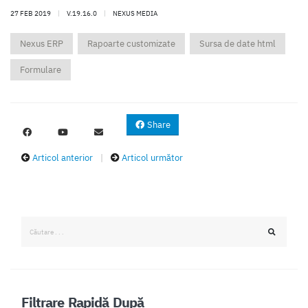
27 FEB 2019
|
V.19.16.0
|
NEXUS MEDIA
Nexus ERP
Rapoarte customizate
Sursa de date html
Formulare
Share
Articol anterior
|
Articol următor
Filtrare Rapidă După