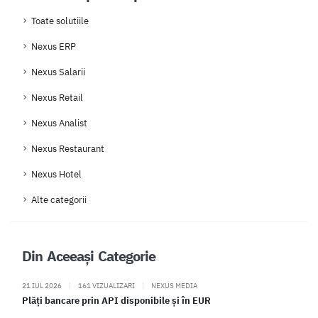
Toate solutiile
Nexus ERP
Nexus Salarii
Nexus Retail
Nexus Analist
Nexus Restaurant
Nexus Hotel
Alte categorii
Din Aceeași Categorie
21 IUL 2026
|
161 VIZUALIZARI
|
NEXUS MEDIA
Plăți bancare prin API disponibile și în EUR