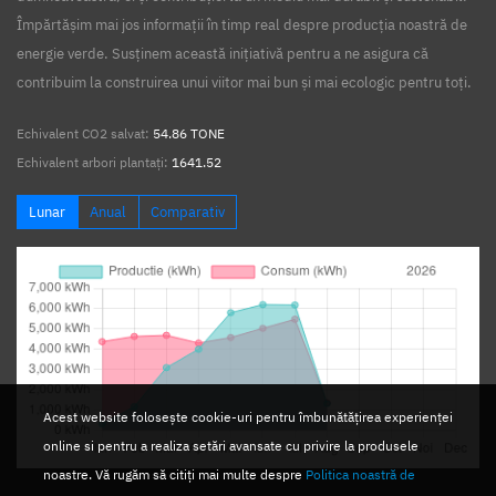
Împărtășim mai jos informații în timp real despre producția noastră de
energie verde. Susținem această inițiativă pentru a ne asigura că
contribuim la construirea unui viitor mai bun și mai ecologic pentru toți.
Echivalent CO2 salvat:
54.86 TONE
Echivalent arbori plantați:
1641.52
Lunar
Anual
Comparativ
Acest website folosește cookie-uri pentru îmbunătățirea experienței
online si pentru a realiza setări avansate cu privire la produsele
noastre. Vă rugăm să citiți mai multe despre
Politica noastră de