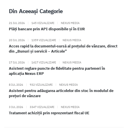
Din Aceeași Categorie
21 IUL 2026
|
145 VIZUALIZARI
|
NEXUS MEDIA
Plăți bancare prin API disponibile și în EUR
20 IUL 2026
|
1359 VIZUALIZARI
|
NEXUS MEDIA
Acces rapid la documentul-sursă al prețului de vânzare, direct
din „Bunuri și servicii – Articole”
17 IUL 2026
|
1417 VIZUALIZARI
|
NEXUS MEDIA
Asistent reglare puncte de fidelitate pentru parteneri în
aplicația Nexus ERP
8 IUL 2026
|
932 VIZUALIZARI
|
NEXUS MEDIA
Asistent pentru adăugarea articolelor din stoc în modulul de
prețuri de vânzare
3 IUL 2026
|
3347 VIZUALIZARI
|
NEXUS MEDIA
Tratament achiziții prin reprezentant fiscal UE