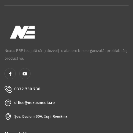
Nexus ERP te ajută să-ți dezvolți o afacere bine organizată, profitabilă și
productivă.
0332.730.730
office@nexusmedia.ro
Șos. Bucium 80A, Iași, România