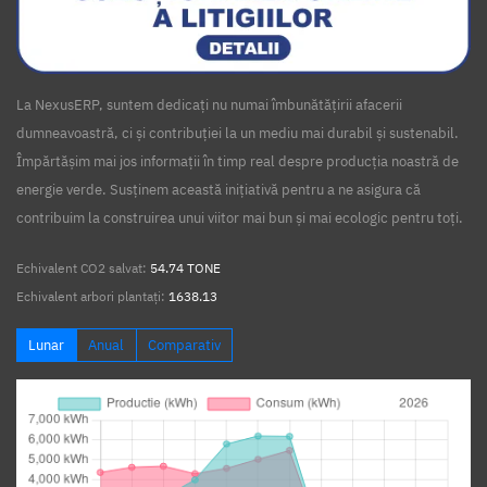
La NexusERP, suntem dedicați nu numai îmbunătățirii afacerii
dumneavoastră, ci și contribuției la un mediu mai durabil și sustenabil.
Împărtășim mai jos informații în timp real despre producția noastră de
energie verde. Susținem această inițiativă pentru a ne asigura că
contribuim la construirea unui viitor mai bun și mai ecologic pentru toți.
Echivalent CO2 salvat:
54.74 TONE
Echivalent arbori plantați:
1638.13
Lunar
Anual
Comparativ