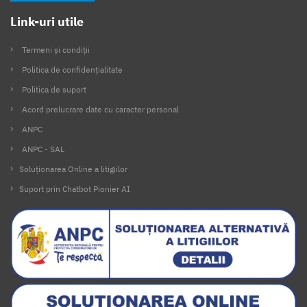
Link-uri utile
Termeni și condiții
Politica de confidențialitate
Politica de suport
Acord prelucrare date cu caracter personal
ANPC
ANPC - SAL
Soluționarea Online a litigiilor
Suport prin Chatbot Pionier AI