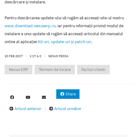
descărcare şi instalare.
Pentru descărcarea update-ului vă rugăm să accesaţi site-ul nostru
www.download.nexuserp.ro
, iar pentru informaţii privind modul de
instalare a unui update vă rugăm să accesaţi articolul din manualul
online al aplicaţiei
Kit-uri, update-uri şi patch-uri
.
20 FEB 2017
|
V.17.6.0
|
NEXUS MEDIA
Nexus ERP
Termeni de livrare
Facturi clienti
Share
Articol anterior
|
Articol următor