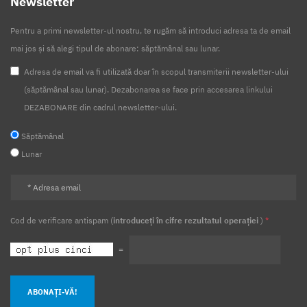
Newsletter
Pentru a primi newsletter-ul nostru, te rugăm să introduci adresa ta de email
mai jos și să alegi tipul de abonare: săptămânal sau lunar.
Adresa de email va fi utilizată doar în scopul transmiterii newsletter-ului
(săptămânal sau lunar). Dezabonarea se face prin accesarea linkului
DEZABONARE din cadrul newsletter-ului.
Săptămânal
Lunar
Cod de verificare antispam (
introduceți în cifre rezultatul operației
)
*
=
ABONAȚI-VĂ!