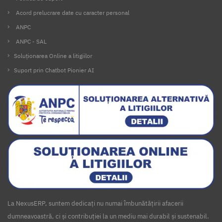
Acord prelucrare date cu caracter personal
ANPC
ANPC - SAL
Soluționarea Online a litigiilor
Suport prin Chatbot Pionier AI
La NexusERP, suntem dedicați nu numai îmbunătățirii afacerii
dumneavoastră, ci și contribuției la un mediu mai durabil și sustenabil.