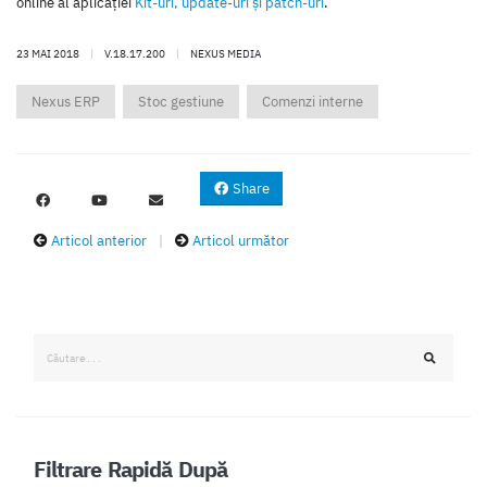
online al aplicaţiei
Kit-uri, update-uri şi patch-uri
.
23 MAI 2018
|
V.18.17.200
|
NEXUS MEDIA
Nexus ERP
Stoc gestiune
Comenzi interne
Share
Articol anterior
|
Articol următor
Filtrare Rapidă După