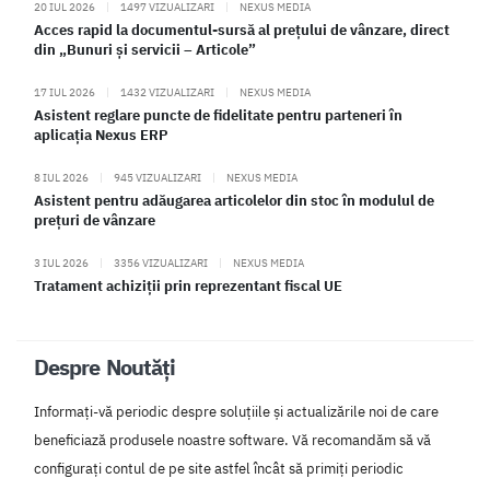
20 IUL 2026
|
1497 VIZUALIZARI
|
NEXUS MEDIA
Acces rapid la documentul-sursă al prețului de vânzare, direct
din „Bunuri și servicii – Articole”
17 IUL 2026
|
1432 VIZUALIZARI
|
NEXUS MEDIA
Asistent reglare puncte de fidelitate pentru parteneri în
aplicația Nexus ERP
8 IUL 2026
|
945 VIZUALIZARI
|
NEXUS MEDIA
Asistent pentru adăugarea articolelor din stoc în modulul de
prețuri de vânzare
3 IUL 2026
|
3356 VIZUALIZARI
|
NEXUS MEDIA
Tratament achiziții prin reprezentant fiscal UE
Despre Noutăți
Informați-vă periodic despre soluțiile și actualizările noi de care
beneficiază produsele noastre software. Vă recomandăm să vă
configurați contul de pe site astfel încât să primiți periodic