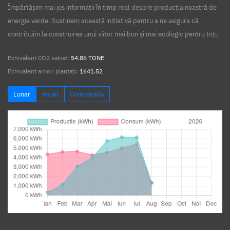
Împărtășim mai jos informații în timp real despre producția noastră de
energie verde. Susținem această inițiativă pentru a ne asigura că
contribuim la construirea unui viitor mai bun și mai ecologic pentru toți.
Echivalent CO2 salvat:
54.86 TONE
Echivalent arbori plantați:
1641.52
Lunar
Anual
Comparativ