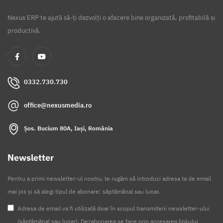
Nexus ERP te ajută să-ți dezvolți o afacere bine organizată, profitabilă și
productivă.
0332.730.730
office@nexusmedia.ro
Șos. Bucium 80A, Iași, România
Newsletter
Pentru a primi newsletter-ul nostru, te rugăm să introduci adresa ta de email
mai jos și să alegi tipul de abonare: săptămânal sau lunar.
Adresa de email va fi utilizată doar în scopul transmiterii newsletter-ului
(săptămânal sau lunar). Dezabonarea se face prin accesarea linkului