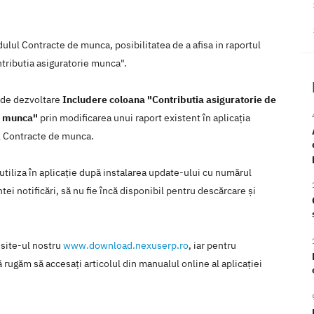
lul Contracte de munca, posibilitatea de a afisa in raportul
tributia asiguratorie munca".
a de dezvoltare
Includere coloana "Contributia asiguratorie de
e munca"
prin modificarea unui raport existent în aplicaţia
l Contracte de munca.
 utiliza în aplicaţie după instalarea update-ului cu numărul
ei notificări, să nu fie încă disponibil pentru descărcare şi
 site-ul nostru
www.download.nexuserp.ro
, iar pentru
 rugăm să accesaţi articolul din manualul online al aplicaţiei