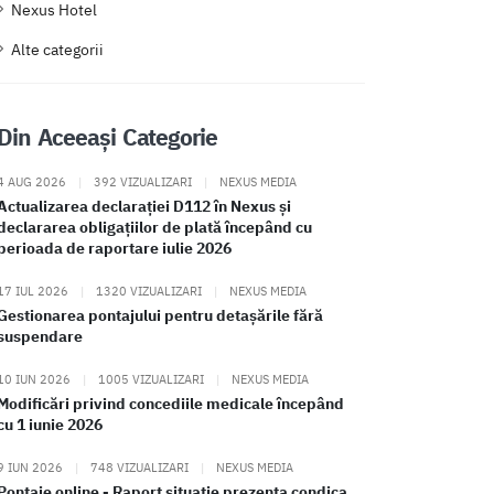
Nexus Hotel
Alte categorii
Din Aceeași Categorie
4 AUG 2026
|
392 VIZUALIZARI
|
NEXUS MEDIA
Actualizarea declarației D112 în Nexus și
declararea obligațiilor de plată începând cu
perioada de raportare iulie 2026
17 IUL 2026
|
1320 VIZUALIZARI
|
NEXUS MEDIA
Gestionarea pontajului pentru detașările fără
suspendare
10 IUN 2026
|
1005 VIZUALIZARI
|
NEXUS MEDIA
Modificări privind concediile medicale începând
cu 1 iunie 2026
9 IUN 2026
|
748 VIZUALIZARI
|
NEXUS MEDIA
Pontaje online - Raport situatie prezenta condica