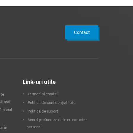
Contact
Link-uri utile
Termeni și condiții
 te
il mai
Politica de confidențialitate
ptămânal
Politica de suport
Acord prelucrare date cu caracter
personal
ar în