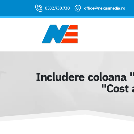
0332.730.730
office@nexusmedia.ro
Includere coloana "
"Cost 