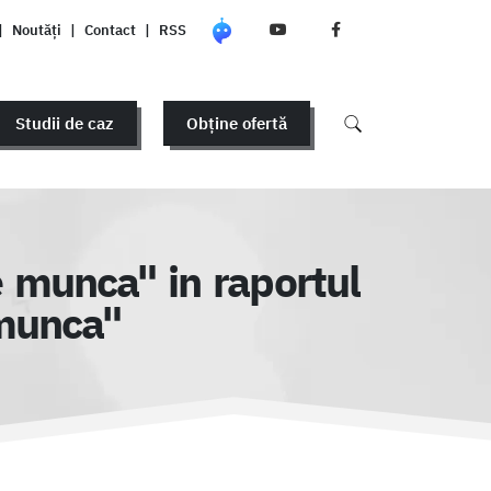
|
Noutăți
|
Contact
|
RSS
Studii de caz
Obține ofertă
e munca" in raportul
 munca"