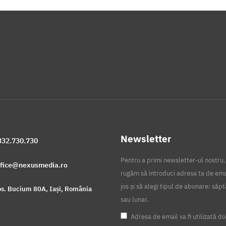
Newsletter
332.730.730
Pentru a primi newsletter-ul nostru,
ffice@nexusmedia.ro
rugăm să introduci adresa ta de ema
jos și să alegi tipul de abonare: să
s. Bucium 80A, Iași, România
sau lunar.
Adresa de email va fi utilizată do