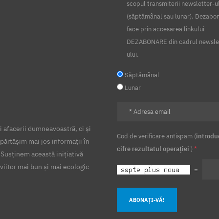
scopul transmiterii newsletter-u
(săptămânal sau lunar). Dezabo
face prin accesarea linkului
DEZABONARE din cadrul newsle
ului.
Săptămânal
Lunar
 afacerii dumneavoastră, ci și
Cod de verificare antispam (
introdu
părtășim mai jos informații în
cifre rezultatul operației
)
*
 Susținem această inițiativă
viitor mai bun și mai ecologic
=
ABONAȚI-VĂ!