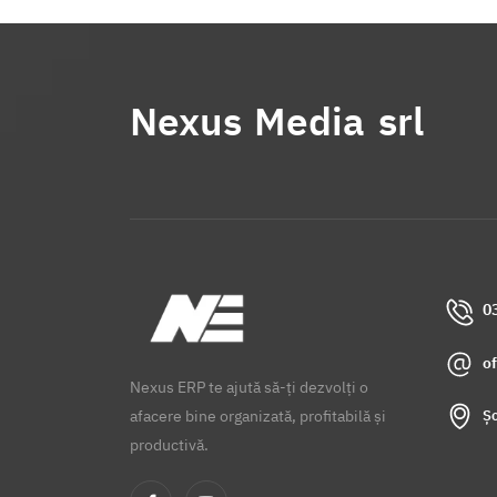
Nexus Media srl
0
o
Nexus ERP te ajută să-ți dezvolți o
Șo
afacere bine organizată, profitabilă și
productivă.