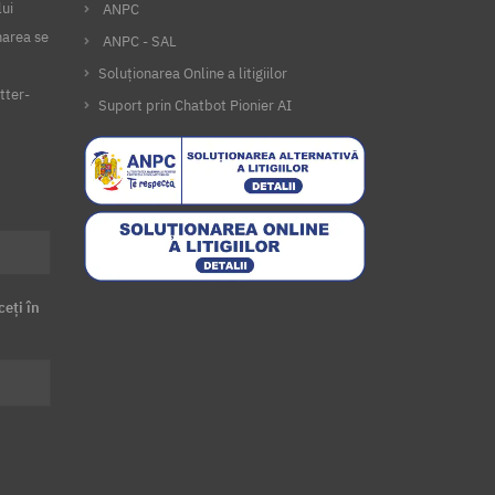
lui
ANPC
narea se
ANPC - SAL
Soluționarea Online a litigiilor
tter-
Suport prin Chatbot Pionier AI
ceți în