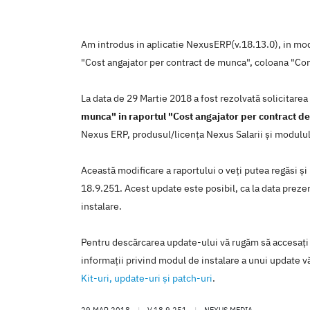
Am introdus in aplicatie NexusERP(v.18.13.0), in modu
"Cost angajator per contract de munca", coloana "Con
La data de 29 Martie 2018 a fost rezolvată solicitare
munca" in raportul "Cost angajator per contract d
Nexus ERP, produsul/licenţa Nexus Salarii şi modulu
Această modificare a raportului o veţi putea regăsi şi
18.9.251. Acest update este posibil, ca la data prezent
instalare.
Pentru descărcarea update-ului vă rugăm să accesaţi
informaţii privind modul de instalare a unui update vă
Kit-uri, update-uri şi patch-uri
.
29 MAR 2018
|
V.18.9.251
|
NEXUS MEDIA