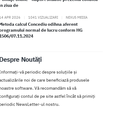
in ziua de
14 APR 2026
|
1041 VIZUALIZARI
|
NEXUS MEDIA
Metoda calcul Concediu odihna aferent
programului normal de lucru conform HG
1506/07.11.2024
Despre Noutăți
Informați-vă periodic despre soluțiile și
actualizările noi de care beneficiază produsele
noastre software. Vă recomandăm să vă
configurați contul de pe site astfel încât să primiți
periodic NewsLetter-ul nostru.