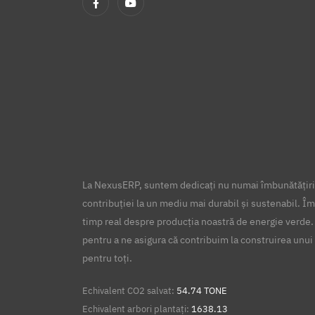
La NexusERP, suntem dedicați nu numai îmbunătățirii
contribuției la un mediu mai durabil și sustenabil. Îm
timp real despre producția noastră de energie verde.
pentru a ne asigura că contribuim la construirea unui 
pentru toți.
Echivalent CO2 salvat:
54.74 TONE
Echivalent arbori plantați:
1638.13