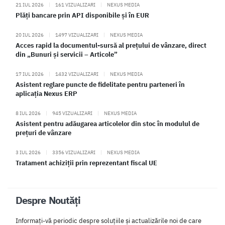
21 IUL 2026
|
161 VIZUALIZARI
|
NEXUS MEDIA
Plăți bancare prin API disponibile și în EUR
20 IUL 2026
|
1497 VIZUALIZARI
|
NEXUS MEDIA
Acces rapid la documentul-sursă al prețului de vânzare, direct
din „Bunuri și servicii – Articole”
17 IUL 2026
|
1432 VIZUALIZARI
|
NEXUS MEDIA
Asistent reglare puncte de fidelitate pentru parteneri în
aplicația Nexus ERP
8 IUL 2026
|
945 VIZUALIZARI
|
NEXUS MEDIA
Asistent pentru adăugarea articolelor din stoc în modulul de
prețuri de vânzare
3 IUL 2026
|
3356 VIZUALIZARI
|
NEXUS MEDIA
Tratament achiziții prin reprezentant fiscal UE
Despre Noutăți
Informați-vă periodic despre soluțiile și actualizările noi de care