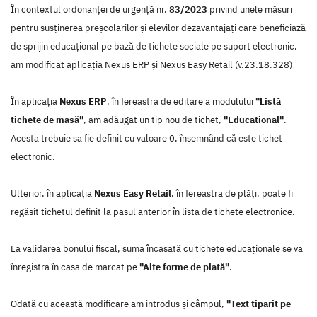
În contextul ordonanței de urgenţă nr.
83/2023
privind unele măsuri
pentru susţinerea preşcolarilor şi elevilor dezavantajaţi care beneficiază
de sprijin educaţional pe bază de tichete sociale pe suport electronic,
am modificat aplicația Nexus ERP și Nexus Easy Retail (v.23.18.328)
În aplicația
Nexus ERP
, în fereastra de editare a modulului
"Listă
tichete de masă"
, am adăugat un tip nou de tichet,
"Educational"
.
Acesta trebuie sa fie definit cu valoare 0, însemnând că este tichet
electronic.
Ulterior, în aplicația
Nexus Easy Retail
, în fereastra de plăți, poate fi
regăsit tichetul definit la pasul anterior în lista de tichete electronice.
La validarea bonului fiscal, suma încasată cu tichete educaționale se va
înregistra în casa de marcat pe
"Alte forme de plată"
.
Odată cu această modificare am introdus și câmpul,
"Text tiparit pe