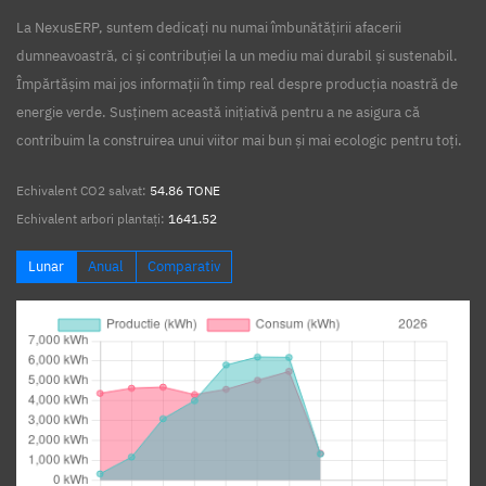
La NexusERP, suntem dedicați nu numai îmbunătățirii afacerii
dumneavoastră, ci și contribuției la un mediu mai durabil și sustenabil.
Împărtășim mai jos informații în timp real despre producția noastră de
energie verde. Susținem această inițiativă pentru a ne asigura că
contribuim la construirea unui viitor mai bun și mai ecologic pentru toți.
Echivalent CO2 salvat:
54.86 TONE
Echivalent arbori plantați:
1641.52
Lunar
Anual
Comparativ