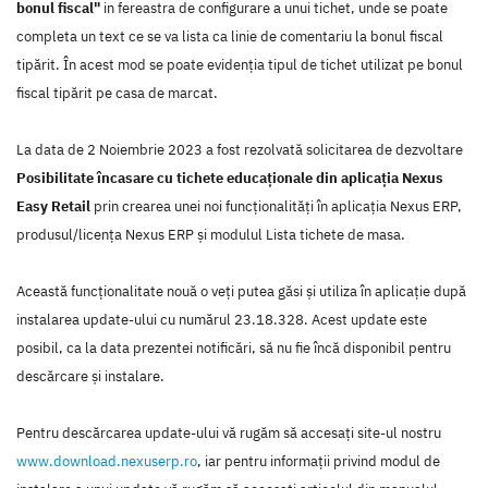
bonul fiscal"
in fereastra de configurare a unui tichet, unde se poate
completa un text ce se va lista ca linie de comentariu la bonul fiscal
tipărit. În acest mod se poate evidenția tipul de tichet utilizat pe bonul
fiscal tipărit pe casa de marcat.
La data de 2 Noiembrie 2023 a fost rezolvată solicitarea de dezvoltare
Posibilitate încasare cu tichete educaționale din aplicația Nexus
Easy Retail
prin crearea unei noi funcţionalităţi în aplicaţia Nexus ERP,
produsul/licenţa Nexus ERP şi modulul Lista tichete de masa.
Această funcţionalitate nouă o veţi putea găsi şi utiliza în aplicaţie după
instalarea update-ului cu numărul 23.18.328. Acest update este
posibil, ca la data prezentei notificări, să nu fie încă disponibil pentru
descărcare şi instalare.
Pentru descărcarea update-ului vă rugăm să accesaţi site-ul nostru
www.download.nexuserp.ro
, iar pentru informaţii privind modul de