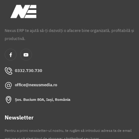
Nexus ERP te ajută să-ți dezvolți o afacere bine organizată, profitabilă și
productivă.
0332.730.730
office@nexusmedia.ro
Șos. Bucium 80A, Iași, România
Newsletter
Pentru a primi newsletter-ul nostru, te rugăm să introduci adresa ta de email
mai jos și să alegi tipul de abonare: săptămânal sau lunar.