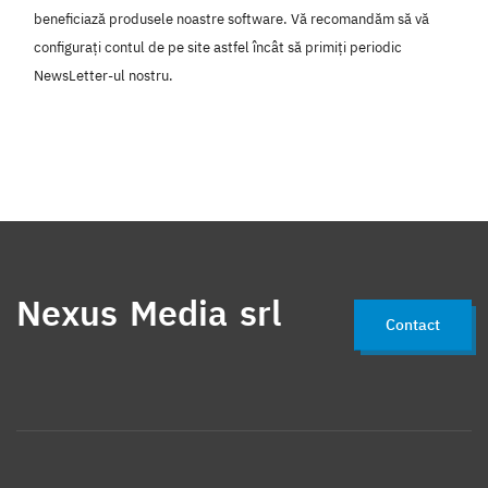
beneficiază produsele noastre software. Vă recomandăm să vă
configurați contul de pe site astfel încât să primiți periodic
NewsLetter-ul nostru.
Nexus Media srl
Contact