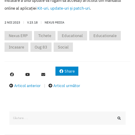
instalare a unui update vă rugăm să accesaţi articolul din manualul
online al aplicaţiei
Kit-uri, update-uri şi patch-uri
.
2 NOI 2023
|
V.23.18
|
NEXUS MEDIA
Nexus ERP
Tichete
Educational
Educationale
Incasare
Oug 83
Social
Share
Articol anterior
|
Articol următor