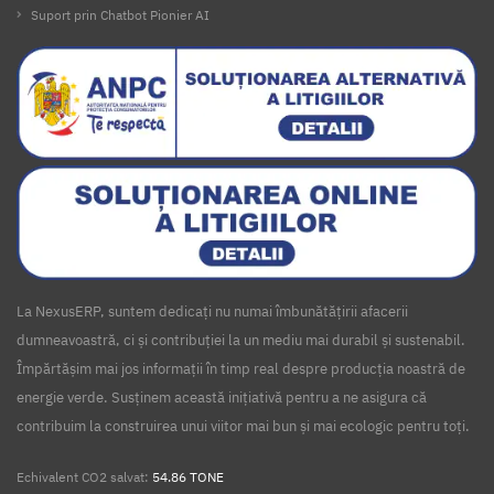
Suport prin Chatbot Pionier AI
La NexusERP, suntem dedicați nu numai îmbunătățirii afacerii
dumneavoastră, ci și contribuției la un mediu mai durabil și sustenabil.
Împărtășim mai jos informații în timp real despre producția noastră de
energie verde. Susținem această inițiativă pentru a ne asigura că
contribuim la construirea unui viitor mai bun și mai ecologic pentru toți.
Echivalent CO2 salvat:
54.86 TONE