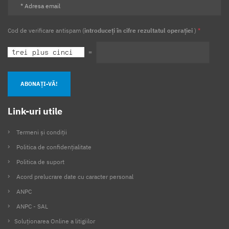
Cod de verificare antispam (
introduceți în cifre rezultatul operației
)
*
=
ABONAȚI-VĂ!
Link-uri utile
Termeni și condiții
Politica de confidențialitate
Politica de suport
Acord prelucrare date cu caracter personal
ANPC
ANPC - SAL
Soluționarea Online a litigiilor