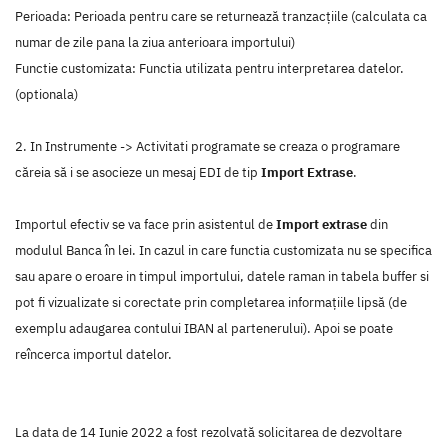
Perioada: Perioada pentru care se returnează tranzacțiile (calculata ca
numar de zile pana la ziua anterioara importului)
Functie customizata: Functia utilizata pentru interpretarea datelor.
(optionala)
2. In Instrumente -> Activitati programate se creaza o programare
căreia să i se asocieze un mesaj EDI de tip
Import Extrase
.
Importul efectiv se va face prin asistentul de
Import extrase
din
modulul Banca în lei. In cazul in care functia customizata nu se specifica
sau apare o eroare in timpul importului, datele raman in tabela buffer si
pot fi vizualizate si corectate prin completarea informațiile lipsă (de
exemplu adaugarea contului IBAN al partenerului). Apoi se poate
reîncerca importul datelor.
La data de 14 Iunie 2022 a fost rezolvată solicitarea de dezvoltare