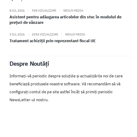
8 IUL 2026
|
938 VIZUALIZARI
|
NEXUS MEDIA
Asistent pentru adăugarea articolelor din stoc în modulul de
prețuri de vânzare
3 IUL 2026
|
3354 VIZUALIZARI
|
NEXUS MEDIA
Tratament achiziții prin reprezentant fiscal UE
Despre Noutăți
Informați-vă periodic despre soluțiile și actualizările noi de care
beneficiază produsele noastre software. Vă recomandăm să vă
configurați contul de pe site astfel încât să primiți periodic
NewsLetter-ul nostru.