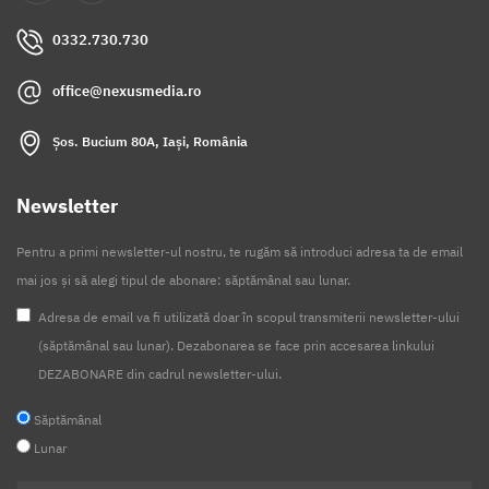
0332.730.730
office@nexusmedia.ro
Șos. Bucium 80A, Iași, România
Newsletter
Pentru a primi newsletter-ul nostru, te rugăm să introduci adresa ta de email
mai jos și să alegi tipul de abonare: săptămânal sau lunar.
Adresa de email va fi utilizată doar în scopul transmiterii newsletter-ului
(săptămânal sau lunar). Dezabonarea se face prin accesarea linkului
DEZABONARE din cadrul newsletter-ului.
Săptămânal
Lunar