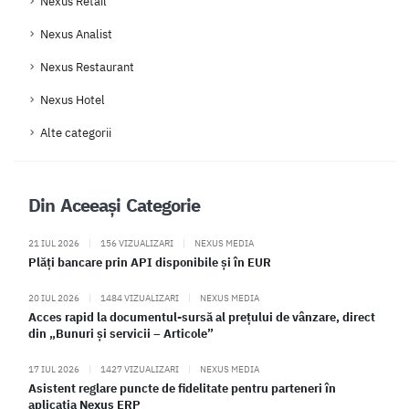
Nexus Retail
Nexus Analist
Nexus Restaurant
Nexus Hotel
Alte categorii
Din Aceeași Categorie
21 IUL 2026
|
156 VIZUALIZARI
|
NEXUS MEDIA
Plăți bancare prin API disponibile și în EUR
20 IUL 2026
|
1484 VIZUALIZARI
|
NEXUS MEDIA
Acces rapid la documentul-sursă al prețului de vânzare, direct
din „Bunuri și servicii – Articole”
17 IUL 2026
|
1427 VIZUALIZARI
|
NEXUS MEDIA
Asistent reglare puncte de fidelitate pentru parteneri în
aplicația Nexus ERP