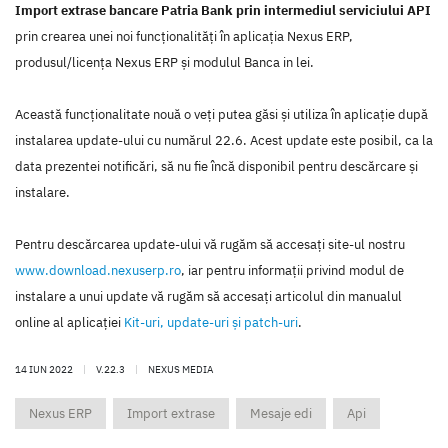
Import extrase bancare Patria Bank prin intermediul serviciului API
prin crearea unei noi funcţionalităţi în aplicaţia Nexus ERP,
produsul/licenţa Nexus ERP şi modulul Banca in lei.
Această funcţionalitate nouă o veţi putea găsi şi utiliza în aplicaţie după
instalarea update-ului cu numărul 22.6. Acest update este posibil, ca la
data prezentei notificări, să nu fie încă disponibil pentru descărcare şi
instalare.
Pentru descărcarea update-ului vă rugăm să accesaţi site-ul nostru
www.download.nexuserp.ro
, iar pentru informaţii privind modul de
instalare a unui update vă rugăm să accesaţi articolul din manualul
online al aplicaţiei
Kit-uri, update-uri şi patch-uri
.
14 IUN 2022
|
V.22.3
|
NEXUS MEDIA
Nexus ERP
Import extrase
Mesaje edi
Api