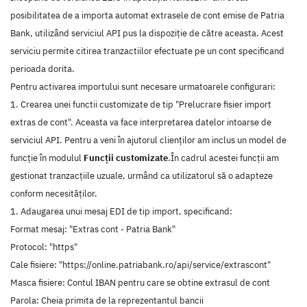
posibilitatea de a importa automat extrasele de cont emise de Patria
Bank, utilizând serviciul API pus la dispoziție de către aceasta. Acest
serviciu permite citirea tranzactiilor efectuate pe un cont specificand
perioada dorita.
Pentru activarea importului sunt necesare urmatoarele configurari:
1. Crearea unei functii customizate de tip "Prelucrare fisier import
extras de cont". Aceasta va face interpretarea datelor intoarse de
serviciul API. Pentru a veni în ajutorul clienților am inclus un model de
funcție în modulul
Funcții customizate
.În cadrul acestei funcții am
gestionat tranzacțiile uzuale, urmând ca utilizatorul să o adapteze
conform necesităților.
1. Adaugarea unui mesaj EDI de tip import, specificand:
Format mesaj: "Extras cont - Patria Bank"
Protocol: "https"
Cale fisiere: "https://online.patriabank.ro/api/service/extrascont"
Masca fisiere: Contul IBAN pentru care se obtine extrasul de cont
Parola: Cheia primita de la reprezentantul bancii