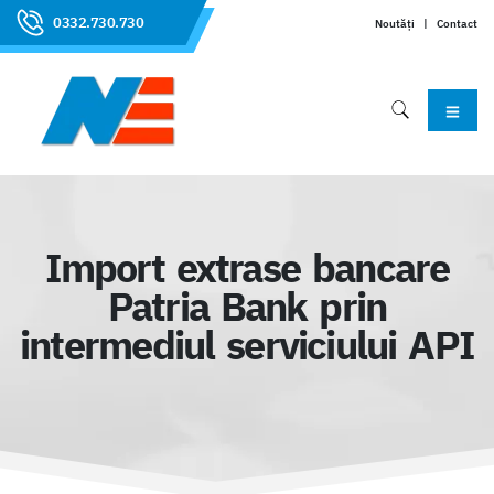
0332.730.730
Noutăți
|
Contact
Import extrase bancare
Patria Bank prin
intermediul serviciului API