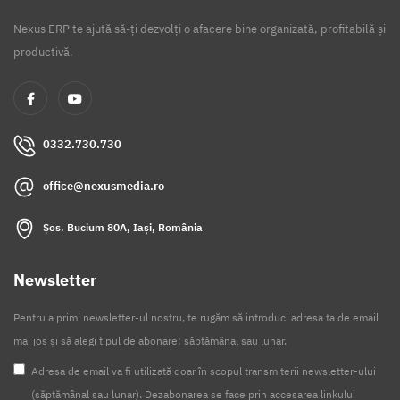
Nexus ERP te ajută să-ți dezvolți o afacere bine organizată, profitabilă și
productivă.
0332.730.730
office@nexusmedia.ro
Șos. Bucium 80A, Iași, România
Newsletter
Pentru a primi newsletter-ul nostru, te rugăm să introduci adresa ta de email
mai jos și să alegi tipul de abonare: săptămânal sau lunar.
Adresa de email va fi utilizată doar în scopul transmiterii newsletter-ului
(săptămânal sau lunar). Dezabonarea se face prin accesarea linkului