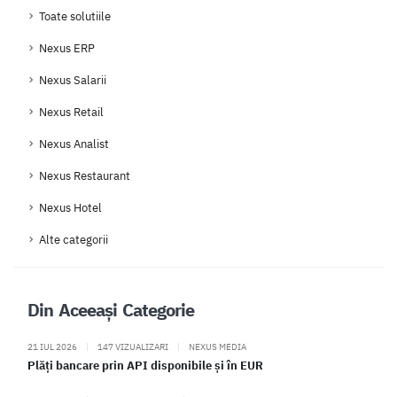
Toate solutiile
Nexus ERP
Nexus Salarii
Nexus Retail
Nexus Analist
Nexus Restaurant
Nexus Hotel
Alte categorii
Din Aceeași Categorie
21 IUL 2026
|
147 VIZUALIZARI
|
NEXUS MEDIA
Plăți bancare prin API disponibile și în EUR