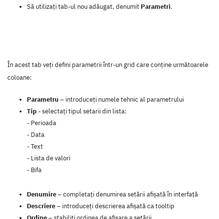
Să utilizați tab-ul nou adăugat, denumit
Parametri
.
În acest tab veți defini parametrii într-un grid care conține următoarele
coloane:
Parametru
– introduceți numele tehnic al parametrului
Tip
- selectați tipul setarii din lista:
- Perioada
- Data
- Text
- Lista de valori
- Bifa
Denumire
– completați denumirea setării afișată în interfață
Descriere
– introduceți descrierea afișată ca tooltip
Ordine
– stabiliți ordinea de afișare a setării