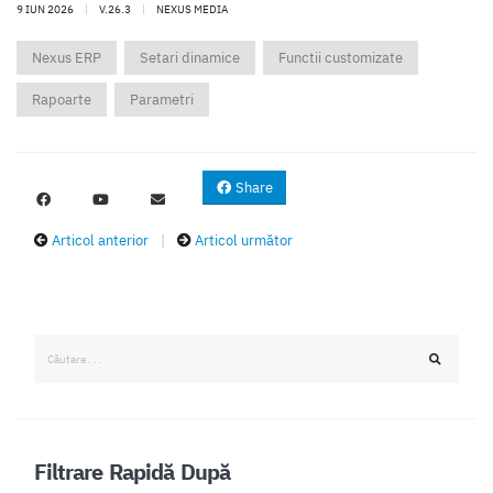
9 IUN 2026
|
V.26.3
|
NEXUS MEDIA
Nexus ERP
Setari dinamice
Functii customizate
Rapoarte
Parametri
Share
Articol anterior
|
Articol următor
Filtrare Rapidă După