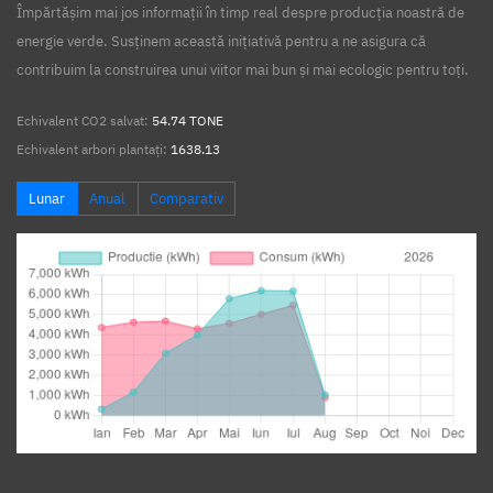
Împărtășim mai jos informații în timp real despre producția noastră de
energie verde. Susținem această inițiativă pentru a ne asigura că
contribuim la construirea unui viitor mai bun și mai ecologic pentru toți.
Echivalent CO2 salvat:
54.74 TONE
Echivalent arbori plantați:
1638.13
Lunar
Anual
Comparativ