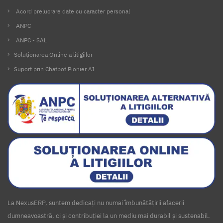
Acord prelucrare date cu caracter personal
ANPC
ANPC - SAL
Soluționarea Online a litigiilor
Suport prin Chatbot Pionier AI
La NexusERP, suntem dedicați nu numai îmbunătățirii afacerii
dumneavoastră, ci și contribuției la un mediu mai durabil și sustenabil.