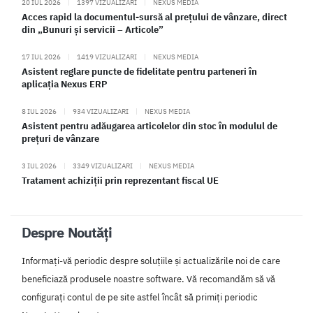
20 IUL 2026
|
1397 VIZUALIZARI
|
NEXUS MEDIA
Acces rapid la documentul-sursă al prețului de vânzare, direct
din „Bunuri și servicii – Articole”
17 IUL 2026
|
1419 VIZUALIZARI
|
NEXUS MEDIA
Asistent reglare puncte de fidelitate pentru parteneri în
aplicația Nexus ERP
8 IUL 2026
|
934 VIZUALIZARI
|
NEXUS MEDIA
Asistent pentru adăugarea articolelor din stoc în modulul de
prețuri de vânzare
3 IUL 2026
|
3349 VIZUALIZARI
|
NEXUS MEDIA
Tratament achiziții prin reprezentant fiscal UE
Despre Noutăți
Informați-vă periodic despre soluțiile și actualizările noi de care
beneficiază produsele noastre software. Vă recomandăm să vă
configurați contul de pe site astfel încât să primiți periodic