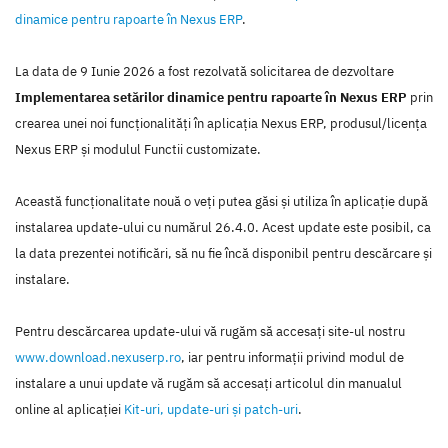
dinamice pentru rapoarte în Nexus ERP
.
La data de 9 Iunie 2026 a fost rezolvată solicitarea de dezvoltare
Implementarea setărilor dinamice pentru rapoarte în Nexus ERP
prin
crearea unei noi funcţionalităţi în aplicaţia Nexus ERP, produsul/licenţa
Nexus ERP şi modulul Functii customizate.
Această funcţionalitate nouă o veţi putea găsi şi utiliza în aplicaţie după
instalarea update-ului cu numărul 26.4.0. Acest update este posibil, ca
la data prezentei notificări, să nu fie încă disponibil pentru descărcare şi
instalare.
Pentru descărcarea update-ului vă rugăm să accesaţi site-ul nostru
www.download.nexuserp.ro
, iar pentru informaţii privind modul de
instalare a unui update vă rugăm să accesaţi articolul din manualul
online al aplicaţiei
Kit-uri, update-uri şi patch-uri
.