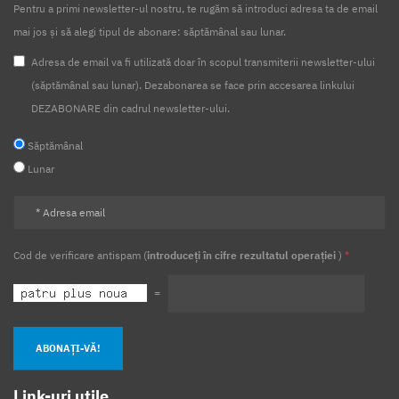
Pentru a primi newsletter-ul nostru, te rugăm să introduci adresa ta de email
mai jos și să alegi tipul de abonare: săptămânal sau lunar.
Adresa de email va fi utilizată doar în scopul transmiterii newsletter-ului
(săptămânal sau lunar). Dezabonarea se face prin accesarea linkului
DEZABONARE din cadrul newsletter-ului.
Săptămânal
Lunar
Cod de verificare antispam (
introduceți în cifre rezultatul operației
)
*
=
ABONAȚI-VĂ!
Link-uri utile