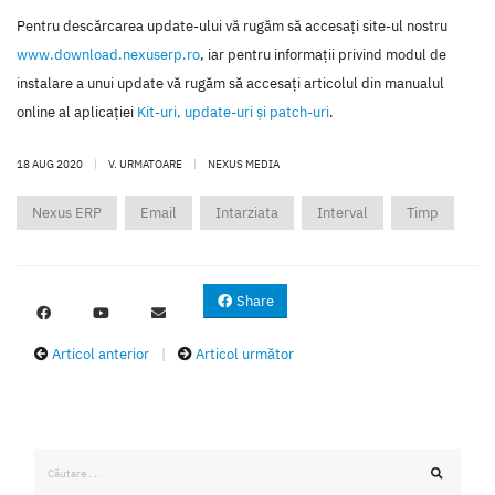
Pentru descărcarea update-ului vă rugăm să accesaţi site-ul nostru
www.download.nexuserp.ro
, iar pentru informaţii privind modul de
instalare a unui update vă rugăm să accesaţi articolul din manualul
online al aplicaţiei
Kit-uri, update-uri şi patch-uri
.
18 AUG 2020
|
V. URMATOARE
|
NEXUS MEDIA
Nexus ERP
Email
Intarziata
Interval
Timp
Share
Articol anterior
|
Articol următor