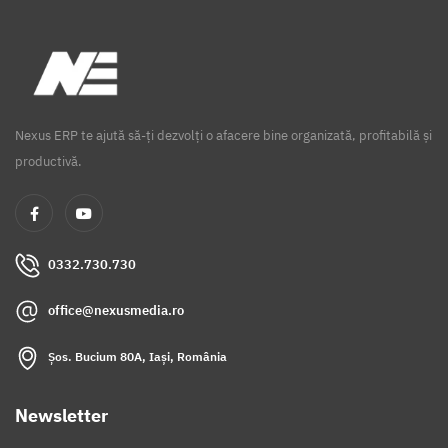
Nexus ERP te ajută să-ți dezvolți o afacere bine organizată, profitabilă și
productivă.
0332.730.730
office@nexusmedia.ro
Șos. Bucium 80A, Iași, România
Newsletter