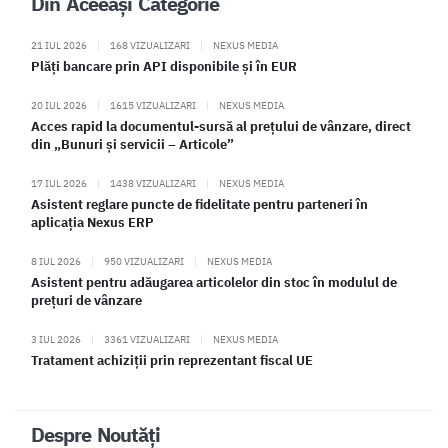
Din Aceeași Categorie
21 IUL 2026
|
168 VIZUALIZARI
|
NEXUS MEDIA
Plăți bancare prin API disponibile și în EUR
20 IUL 2026
|
1615 VIZUALIZARI
|
NEXUS MEDIA
Acces rapid la documentul-sursă al prețului de vânzare, direct
din „Bunuri și servicii – Articole”
17 IUL 2026
|
1438 VIZUALIZARI
|
NEXUS MEDIA
Asistent reglare puncte de fidelitate pentru parteneri în
aplicația Nexus ERP
8 IUL 2026
|
950 VIZUALIZARI
|
NEXUS MEDIA
Asistent pentru adăugarea articolelor din stoc în modulul de
prețuri de vânzare
3 IUL 2026
|
3361 VIZUALIZARI
|
NEXUS MEDIA
Tratament achiziții prin reprezentant fiscal UE
Despre Noutăți