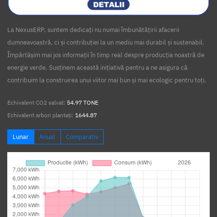
La NexusERP, suntem dedicați nu numai îmbunătățirii afacerii
dumneavoastră, ci și contribuției la un mediu mai durabil și sustenabil.
Împărtășim mai jos informații în timp real despre producția noastră de
energie verde. Susținem această inițiativă pentru a ne asigura că
contribuim la construirea unui viitor mai bun și mai ecologic pentru toți.
Echivalent CO2 salvat:
54.97 TONE
Echivalent arbori plantați:
1644.87
Lunar
Anual
Comparativ