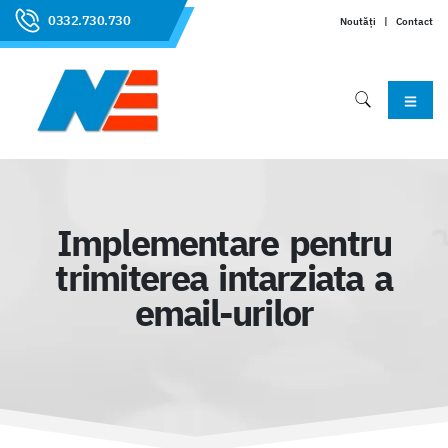
0332.730.730
Noutăți
|
Contact
Implementare pentru
trimiterea intarziata a
email-urilor