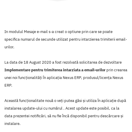
In modulul Mesaje e-mail s-a creat o optiune prin care se poate
specifica numarul de secunde utilizat pentru intarzierea trimiterii email-
urilor.
La data de 18 August 2020 a fost rezolvată solicitarea de dezvoltare
Implementare pentru trimiterea intarziata a email-urilor
prin crearea
unei noi funcţionalităţi în aplicaţia Nexus ERP, produsul/licenţa Nexus
ERP.
Această funcţionalitate nouă o veţi putea găsi şi utiliza în aplicaţie după
instalarea update-ului cu numărul . Acest update este posibil, ca la
data prezentei notificări, să nu fie încă disponibil pentru descărcare şi
instalare.