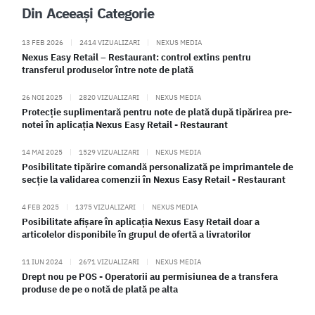
Din Aceeași Categorie
13 FEB 2026
|
2414 VIZUALIZARI
|
NEXUS MEDIA
Nexus Easy Retail – Restaurant: control extins pentru
transferul produselor între note de plată
26 NOI 2025
|
2820 VIZUALIZARI
|
NEXUS MEDIA
Protecție suplimentară pentru note de plată după tipărirea pre-
notei în aplicația Nexus Easy Retail - Restaurant
14 MAI 2025
|
1529 VIZUALIZARI
|
NEXUS MEDIA
Posibilitate tipărire comandă personalizată pe imprimantele de
secție la validarea comenzii în Nexus Easy Retail - Restaurant
4 FEB 2025
|
1375 VIZUALIZARI
|
NEXUS MEDIA
Posibilitate afișare în aplicația Nexus Easy Retail doar a
articolelor disponibile în grupul de ofertă a livratorilor
11 IUN 2024
|
2671 VIZUALIZARI
|
NEXUS MEDIA
Drept nou pe POS - Operatorii au permisiunea de a transfera
produse de pe o notă de plată pe alta