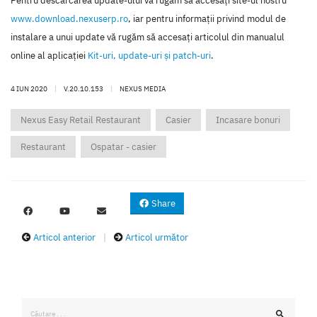
Pentru descărcarea update-ului vă rugăm să accesaţi site-ul nostru
www.download.nexuserp.ro
, iar pentru informaţii privind modul de
instalare a unui update vă rugăm să accesaţi articolul din manualul
online al aplicaţiei
Kit-uri, update-uri şi patch-uri
.
4 IUN 2020
|
V.20.10.153
|
NEXUS MEDIA
Nexus Easy Retail Restaurant
Casier
Incasare bonuri
Restaurant
Ospatar - casier
Share
Articol anterior
|
Articol următor