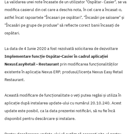
La validarea unei note încasate de un utilizator "Ospătar- Casier", se va
modifica casierul din cel care a deschis nota, în cel care a încasat-o,
astfel încat rapoartele "Încasari pe ospătari", "Încasări pe saloane" și
"Încasări pe grupe de produse" să reflecte corect banii încasați de
ospătari.
La data de 4 Iunie 2020 a fost rezolvată solicitarea de dezvoltare
Implementare funcție Ospătar-Casier în cadrul aplicației
NexusEasyRetail - Restaurant
prin modificarea funcţionalităţilor
existente în aplicaţia Nexus ERP, produsul/licenţa Nexus Easy Retail
Restaurant.
Această modificare de funcţionalitate o veţi putea regăsi şi utiliza în
aplicaţie după instalarea update-ului cu numărul 20.10.240. Acest
update este posibil, ca la data prezentei notificări, să nu fie încă
disponibil pentru descărcare şi instalare.