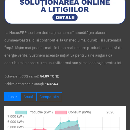
La NexusERP, suntem dedicați nu numai îmbunătățirii afacerii
dumneavoastră, ci și contribuției la un mediu mai durabil și sustenabil.
Împărtășim mai jos informații în timp real despre producția noastră de
energie verde. Susținem această inițiativă pentru a ne asigura că
contribuim la construirea unui viitor mai bun și mai ecologic pentru toți.
Echivalent CO2 salvat:
54.89 TONE
Echivalent arbori plantați:
1642.63
Lunar
Anual
Comparativ