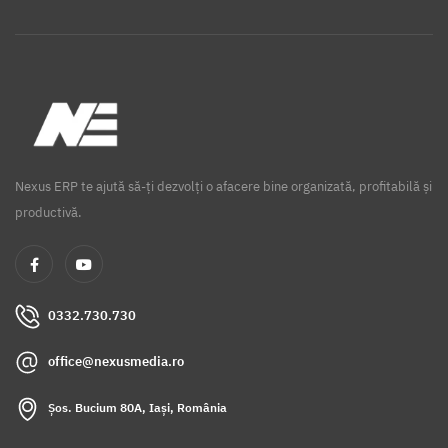
Nexus ERP te ajută să-ți dezvolți o afacere bine organizată, profitabilă și
productivă.
0332.730.730
office@nexusmedia.ro
Șos. Bucium 80A, Iași, România