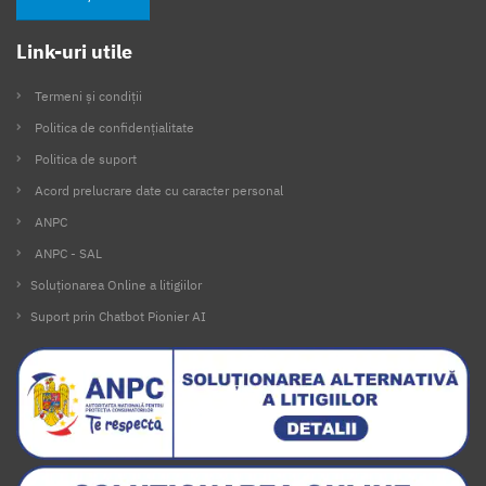
Link-uri utile
Termeni și condiții
Politica de confidențialitate
Politica de suport
Acord prelucrare date cu caracter personal
ANPC
ANPC - SAL
Soluționarea Online a litigiilor
Suport prin Chatbot Pionier AI