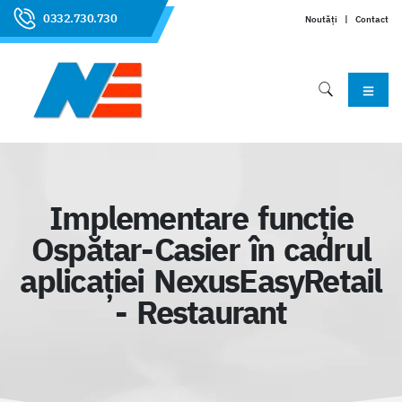
0332.730.730
Noutăți
|
Contact
Implementare funcție
Ospătar-Casier în cadrul
aplicației NexusEasyRetail
- Restaurant