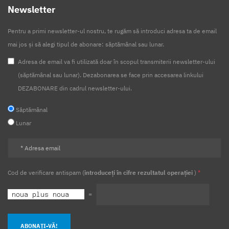
Newsletter
Pentru a primi newsletter-ul nostru, te rugăm să introduci adresa ta de email
mai jos și să alegi tipul de abonare: săptămânal sau lunar.
Adresa de email va fi utilizată doar în scopul transmiterii newsletter-ului
(săptămânal sau lunar). Dezabonarea se face prin accesarea linkului
DEZABONARE din cadrul newsletter-ului.
Săptămânal
Lunar
Cod de verificare antispam (
introduceți în cifre rezultatul operației
)
*
=
ABONAȚI-VĂ!