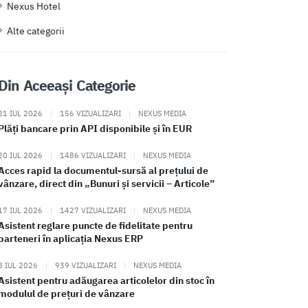
Nexus Hotel
Alte categorii
Din Aceeași Categorie
21 IUL 2026
|
156 VIZUALIZARI
|
NEXUS MEDIA
Plăți bancare prin API disponibile și în EUR
20 IUL 2026
|
1486 VIZUALIZARI
|
NEXUS MEDIA
Acces rapid la documentul-sursă al prețului de
vânzare, direct din „Bunuri și servicii – Articole”
17 IUL 2026
|
1427 VIZUALIZARI
|
NEXUS MEDIA
Asistent reglare puncte de fidelitate pentru
parteneri în aplicația Nexus ERP
8 IUL 2026
|
939 VIZUALIZARI
|
NEXUS MEDIA
Asistent pentru adăugarea articolelor din stoc în
modulul de prețuri de vânzare