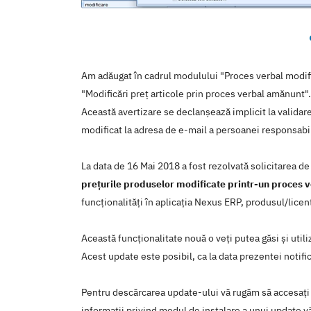
Am adăugat în cadrul modulului "Proces verbal modifi
"Modificări preț articole prin proces verbal amănunt".
Această avertizare se declanșează implicit la validare
modificat la adresa de e-mail a persoanei responsab
La data de 16 Mai 2018 a fost rezolvată solicitarea d
prețurile produselor modificate printr-un proces 
funcţionalităţi în aplicaţia Nexus ERP, produsul/lice
Această funcţionalitate nouă o veţi putea găsi şi util
Acest update este posibil, ca la data prezentei notific
Pentru descărcarea update-ului vă rugăm să accesaţi
informaţii privind modul de instalare a unui update vă