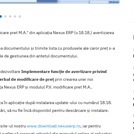
care pret M.A." din aplicația Nexus ERP (v.18.18.) avertizarea
a documentului și trimite lista cu produsele ale caror preț s-a
ile de gestiunea din antetul documentului.
e dezvoltare
Implementare funcție de avertizare privind
verbal de modificare de preț
prin crearea unei noi
nţa Nexus ERP şi modulul P.V. modificare pret M.A..
iza în aplicaţie după instalarea update-ului cu numărul 18.18.
ări, să nu fie încă disponibil pentru descărcare şi instalare.
 site-ul nostru
www.download.nexuserp.ro
, iar pentru
 rugăm să accesaţi articolul din manualul online al aplicaţiei