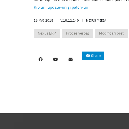
Kit-uri, update-uri şi patch-uri
.
16 MAI 2018
|
V.18.12.240
|
NEXUS MEDIA
Nexus ERP
Proces verbal
Modificari pret
Share