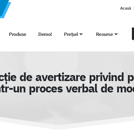
Acasă
Produse
Demo!
Prețuri
Resurse
ie de avertizare privind p
ntr-un proces verbal de mod