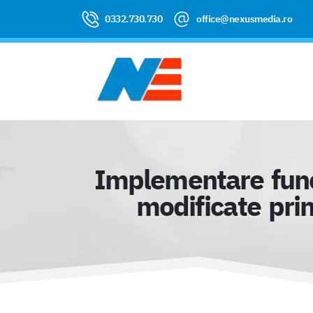
0332.730.730
office@nexusmedia.ro
Implementare funcț
modificate pri