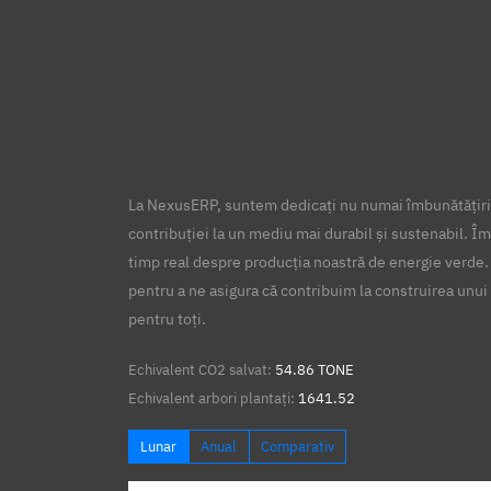
La NexusERP, suntem dedicați nu numai îmbunătățirii
contribuției la un mediu mai durabil și sustenabil. Îm
timp real despre producția noastră de energie verde.
pentru a ne asigura că contribuim la construirea unui 
pentru toți.
Echivalent CO2 salvat:
54.86 TONE
Echivalent arbori plantați:
1641.52
Lunar
Anual
Comparativ