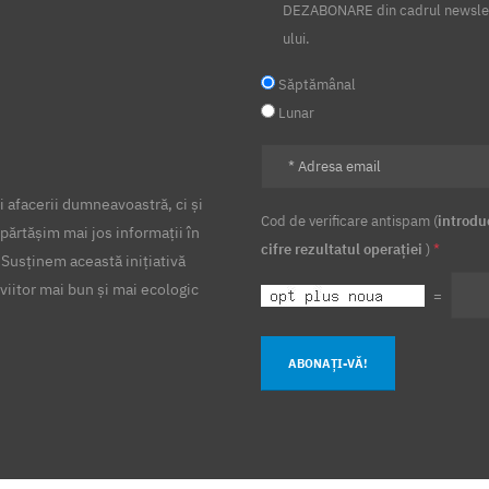
DEZABONARE din cadrul newsle
ului.
Săptămânal
Lunar
 afacerii dumneavoastră, ci și
Cod de verificare antispam (
introdu
părtășim mai jos informații în
cifre rezultatul operației
)
*
 Susținem această inițiativă
viitor mai bun și mai ecologic
=
ABONAȚI-VĂ!