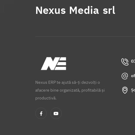
Nexus Media srl
0
o
Nexus ERP te ajută să-ți dezvolți o
Șo
afacere bine organizată, profitabilă și
productivă.