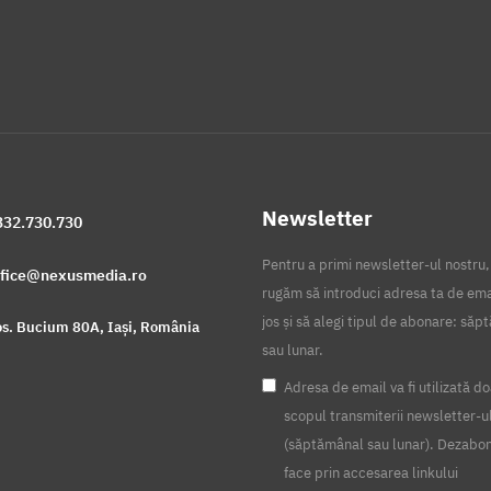
Newsletter
332.730.730
Pentru a primi newsletter-ul nostru,
ffice@nexusmedia.ro
rugăm să introduci adresa ta de ema
jos și să alegi tipul de abonare: să
s. Bucium 80A, Iași, România
sau lunar.
Adresa de email va fi utilizată do
scopul transmiterii newsletter-u
(săptămânal sau lunar). Dezabo
face prin accesarea linkului