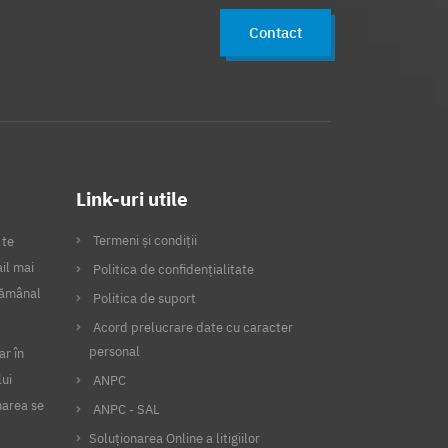
Contact
Link-uri utile
Termeni și condiții
 te
il mai
Politica de confidențialitate
ptămânal
Politica de suport
Acord prelucrare date cu caracter
personal
ar în
lui
ANPC
narea se
ANPC - SAL
Soluționarea Online a litigiilor