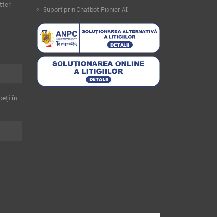
tter-
Suport prin Chatbot Pionier AI
ceți în