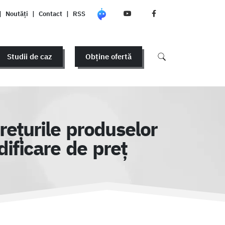
|
Noutăți
|
Contact
|
RSS
Studii de caz
Obține ofertă
rețurile produselor
ificare de preț