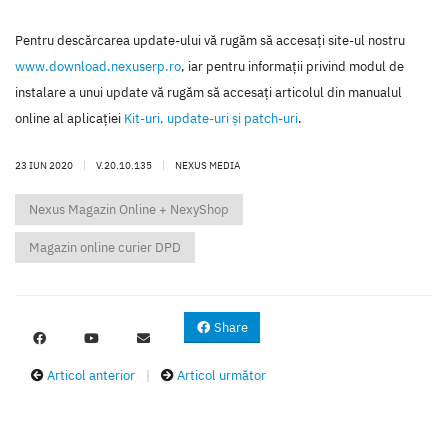
Pentru descărcarea update-ului vă rugăm să accesaţi site-ul nostru
www.download.nexuserp.ro
, iar pentru informaţii privind modul de
instalare a unui update vă rugăm să accesaţi articolul din manualul
online al aplicaţiei
Kit-uri, update-uri şi patch-uri
.
23 IUN 2020
|
V.20.10.135
|
NEXUS MEDIA
Nexus Magazin Online + NexyShop
Magazin online curier DPD
Share
Articol anterior
|
Articol următor