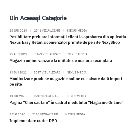
Din Aceeași Categorie
28 IUN 2024
|
2541 VIZUALIZARI
|
NEXUS MEDIA
Posibilitate preluare informații client la aprobarea din aplicația
Nexus Easy Retail a comenzilor primite de pe site NexyShop
25 AUG 2022
|
3169 VIZUALIZARI
|
NEXUS MEDIA
Magazin online vanzare la unitate de masura secundara
13 IAN 2021
|
2087 VIZUALIZARI
|
NEXUS MEDIA
Monitorizare produse magazine online cu salvare dată import
pe site
13 IUL 2020
|
2537 VIZUALIZARI
|
NEXUS MEDIA
Pagină "Chei căutare" în cadrul modulului "Magazine OnLine"
8 MAI 2020
|
2185 VIZUALIZARI
|
NEXUS MEDIA
Implementare curier DPD