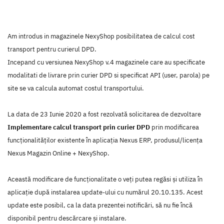
Am introdus in magazinele NexyShop posibilitatea de calcul cost
transport pentru curierul DPD.
Incepand cu versiunea NexyShop v.4 magazinele care au specificate
modalitati de livrare prin curier DPD si specificat API (user, parola) pe
site se va calcula automat costul transportului.
La data de 23 Iunie 2020 a fost rezolvată solicitarea de dezvoltare
Implementare calcul transport prin curier DPD
prin modificarea
funcţionalităţilor existente în aplicaţia Nexus ERP, produsul/licenţa
Nexus Magazin Online + NexyShop.
Această modificare de funcţionalitate o veţi putea regăsi şi utiliza în
aplicaţie după instalarea update-ului cu numărul 20.10.135. Acest
update este posibil, ca la data prezentei notificări, să nu fie încă
disponibil pentru descărcare şi instalare.