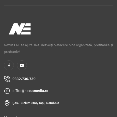
Nexus ERP te ajută să-ți dezvolți o afacere bine organizată, profitabilă și
productivă.
0332.730.730
office@nexusmedia.ro
Șos. Bucium 80A, Iași, România