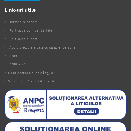
Link-uri utile
Termeni și condiții
Politica de confidențialitate
Politica de suport
Acord prelucrare date cu caracter personal
ANPC
ANPC - SAL
Soluționarea Online a litigiilor
Suport prin Chatbot Pionier AI