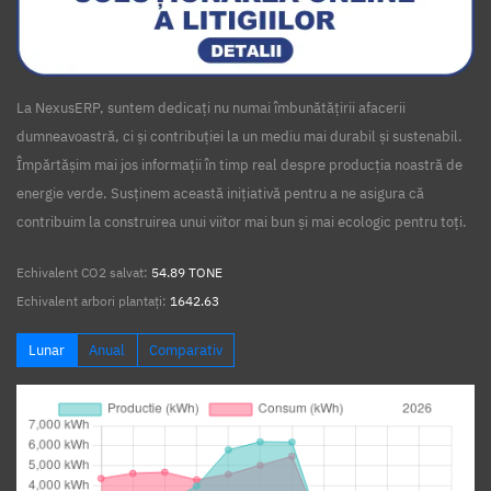
La NexusERP, suntem dedicați nu numai îmbunătățirii afacerii
dumneavoastră, ci și contribuției la un mediu mai durabil și sustenabil.
Împărtășim mai jos informații în timp real despre producția noastră de
energie verde. Susținem această inițiativă pentru a ne asigura că
contribuim la construirea unui viitor mai bun și mai ecologic pentru toți.
Echivalent CO2 salvat:
54.89 TONE
Echivalent arbori plantați:
1642.63
Lunar
Anual
Comparativ