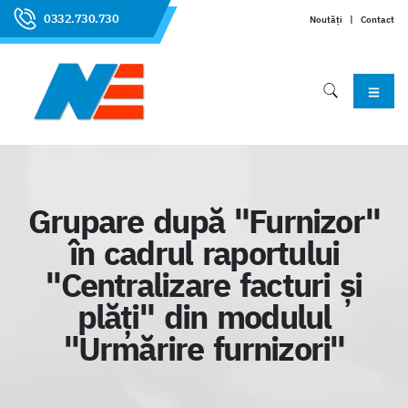
0332.730.730
Noutăți
|
Contact
Grupare după "Furnizor"
în cadrul raportului
"Centralizare facturi și
plăți" din modulul
"Urmărire furnizori"