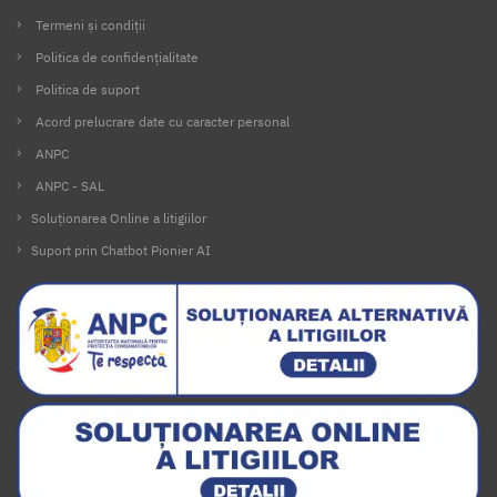
Termeni și condiții
Politica de confidențialitate
Politica de suport
Acord prelucrare date cu caracter personal
ANPC
ANPC - SAL
Soluționarea Online a litigiilor
Suport prin Chatbot Pionier AI