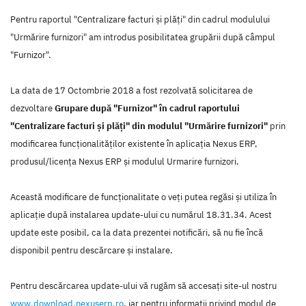
Pentru raportul "Centralizare facturi și plăți" din cadrul modulului
"Urmărire furnizori" am introdus posibilitatea grupării după câmpul
"Furnizor".
La data de 17 Octombrie 2018 a fost rezolvată solicitarea de
dezvoltare
Grupare după "Furnizor" în cadrul raportului
"Centralizare facturi și plăți" din modulul "Urmărire furnizori"
prin
modificarea funcţionalităţilor existente în aplicaţia Nexus ERP,
produsul/licenţa Nexus ERP şi modulul Urmarire furnizori.
Această modificare de funcţionalitate o veţi putea regăsi şi utiliza în
aplicaţie după instalarea update-ului cu numărul 18.31.34. Acest
update este posibil, ca la data prezentei notificări, să nu fie încă
disponibil pentru descărcare şi instalare.
Pentru descărcarea update-ului vă rugăm să accesaţi site-ul nostru
www.download.nexuserp.ro
, iar pentru informaţii privind modul de