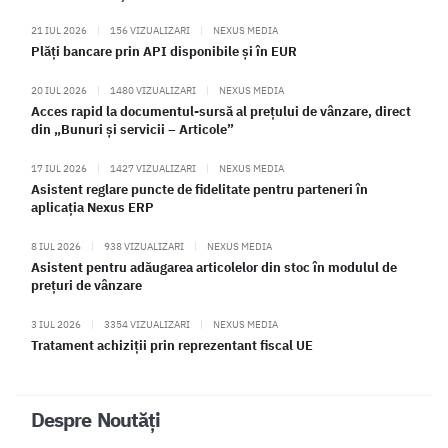
21 IUL 2026
|
156 VIZUALIZARI
|
NEXUS MEDIA
Plăți bancare prin API disponibile și în EUR
20 IUL 2026
|
1480 VIZUALIZARI
|
NEXUS MEDIA
Acces rapid la documentul-sursă al prețului de vânzare, direct
din „Bunuri și servicii – Articole”
17 IUL 2026
|
1427 VIZUALIZARI
|
NEXUS MEDIA
Asistent reglare puncte de fidelitate pentru parteneri în
aplicația Nexus ERP
8 IUL 2026
|
938 VIZUALIZARI
|
NEXUS MEDIA
Asistent pentru adăugarea articolelor din stoc în modulul de
prețuri de vânzare
3 IUL 2026
|
3354 VIZUALIZARI
|
NEXUS MEDIA
Tratament achiziții prin reprezentant fiscal UE
Despre Noutăți