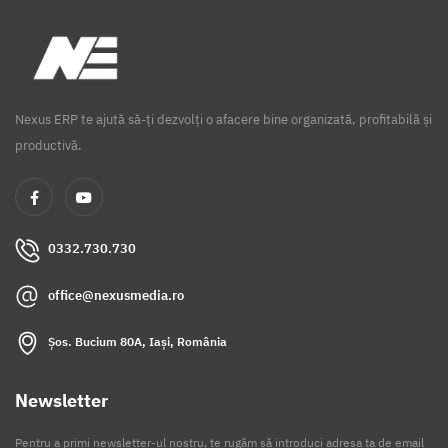
Nexus ERP te ajută să-ți dezvolți o afacere bine organizată, profitabilă și
productivă.
0332.730.730
office@nexusmedia.ro
Șos. Bucium 80A, Iași, România
Newsletter
Pentru a primi newsletter-ul nostru, te rugăm să introduci adresa ta de email