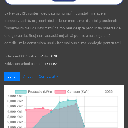
La NexusERP, suntem dedicați nu numai îmbunătățirii afacerii
dumneavoastră, ci și contribuției la un mediu mai durabil și sustenabil.
Împărtășim mai jos informații în timp real despre producția noastră de
energie verde. Susținem această inițiativă pentru a ne asigura că
contribuim la construirea unui viitor mai bun și mai ecologic pentru toți.
Echivalent CO2 salvat:
54.86 TONE
Echivalent arbori plantați:
1641.52
Lunar
Anual
Comparativ