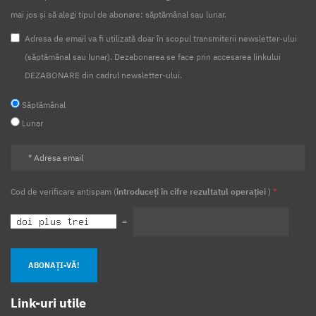
mai jos și să alegi tipul de abonare: săptămânal sau lunar.
Adresa de email va fi utilizată doar în scopul transmiterii newsletter-ului
(săptămânal sau lunar). Dezabonarea se face prin accesarea linkului
DEZABONARE din cadrul newsletter-ului.
Săptămânal
Lunar
Cod de verificare antispam (
introduceți în cifre rezultatul operației
)
*
=
ABONAȚI-VĂ!
Link-uri utile