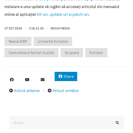
instalare a unui update vă rugăm să accesaţi articolul din manualul
online al aplicaţiei
Kit-uri, update-uri şi patch-uri
.
17 OCT 2018
|
V.18.31.30
|
NEXUS MEDIA
Nexus ERP
Urmarire furnizori
Centralizare facturi si plati
Grupare
Furnizor
Share
Articol anterior
|
Articol următor