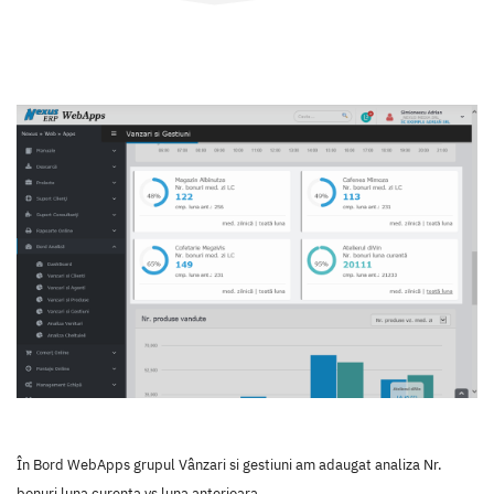
În Bord WebApps grupul Vânzari si gestiuni am adaugat analiza Nr.
bonuri luna curenta vs luna anterioara.