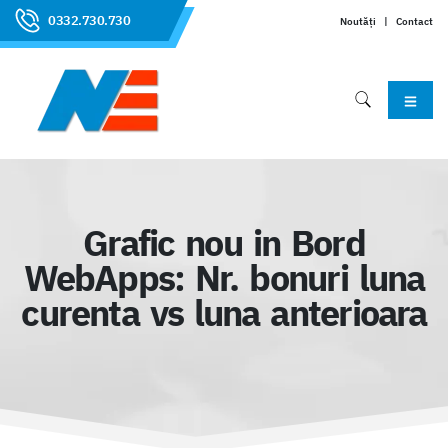
0332.730.730
Noutăți
|
Contact
Grafic nou in Bord
WebApps: Nr. bonuri luna
curenta vs luna anterioara