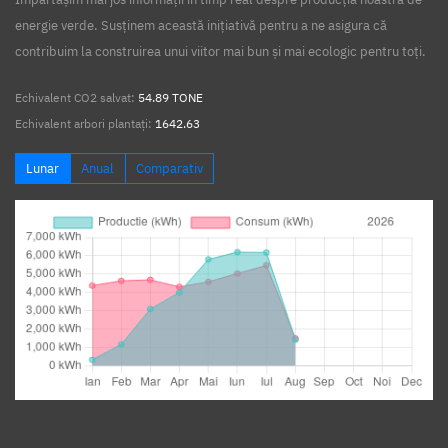
energie verde. Susținem această inițiativă pentru a ne asigura că
contribuim la construirea unui viitor mai bun și mai ecologic pentru toți.
Echivalent CO2 salvat:
54.89 TONE
Echivalent arbori plantați:
1642.63
Lunar
Anual
Comparativ