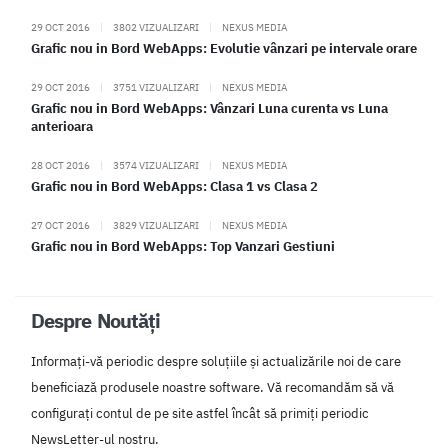
29 OCT 2016
|
3802 VIZUALIZARI
|
NEXUS MEDIA
Grafic nou in Bord WebApps: Evolutie vânzari pe intervale orare
29 OCT 2016
|
3751 VIZUALIZARI
|
NEXUS MEDIA
Grafic nou in Bord WebApps: Vânzari Luna curenta vs Luna
anterioara
28 OCT 2016
|
3574 VIZUALIZARI
|
NEXUS MEDIA
Grafic nou in Bord WebApps: Clasa 1 vs Clasa 2
27 OCT 2016
|
3829 VIZUALIZARI
|
NEXUS MEDIA
Grafic nou in Bord WebApps: Top Vanzari Gestiuni
Despre Noutăți
Informați-vă periodic despre soluțiile și actualizările noi de care
beneficiază produsele noastre software. Vă recomandăm să vă
configurați contul de pe site astfel încât să primiți periodic
NewsLetter-ul nostru.