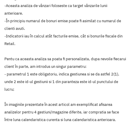
-Aceasta analiza de vânzari foloseste ca target vânzarile lunii
anterioare.
-În principiu numarul de bonuri emise poate fi asimilat cu numarul de
clienti avuti.
-Indicatorii iau în calcul atât facturile emise, cât si bonurile fiscale din
Retail.
Pentu ca aceasta analiza sa poata fi personalizata, dupa nevoile fiecarui
client în parte, am introdus un singur parametru:
- parametrul 1 este obligatoriu, indica gestiunea si se da astfel 2(1),
unde 2 este id-ul gestiunii si 1 din paranteza este id-ul punctului de
lucru;
În imaginile prezentate în acest articol am exemplificat afisarea
analizelor pentru 4 gestiuni/magazine diferite, iar compratia se face
între luna calendaristica curenta si luna calendaristica anterioara.