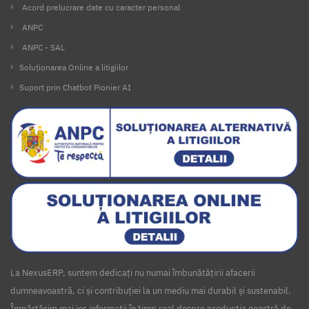
Acord prelucrare date cu caracter personal
ANPC
ANPC - SAL
Soluționarea Online a litigiilor
Suport prin Chatbot Pionier AI
La NexusERP, suntem dedicați nu numai îmbunătățirii afacerii
dumneavoastră, ci și contribuției la un mediu mai durabil și sustenabil.
Împărtășim mai jos informații în timp real despre producția noastră de