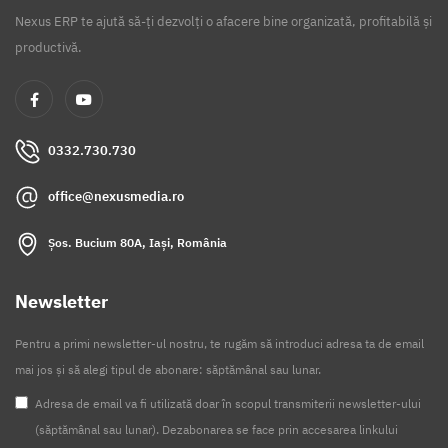
Nexus ERP te ajută să-ți dezvolți o afacere bine organizată, profitabilă și
productivă.
0332.730.730
office@nexusmedia.ro
Șos. Bucium 80A, Iași, România
Newsletter
Pentru a primi newsletter-ul nostru, te rugăm să introduci adresa ta de email
mai jos și să alegi tipul de abonare: săptămânal sau lunar.
Adresa de email va fi utilizată doar în scopul transmiterii newsletter-ului
(săptămânal sau lunar). Dezabonarea se face prin accesarea linkului