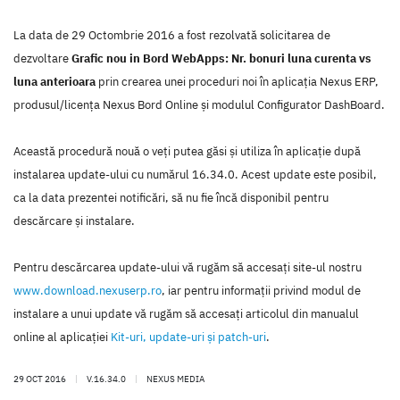
La data de 29 Octombrie 2016 a fost rezolvată solicitarea de
dezvoltare
Grafic nou in Bord WebApps: Nr. bonuri luna curenta vs
luna anterioara
prin crearea unei proceduri noi în aplicaţia Nexus ERP,
produsul/licenţa Nexus Bord Online şi modulul Configurator DashBoard.
Această procedură nouă o veţi putea găsi şi utiliza în aplicaţie după
instalarea update-ului cu numărul 16.34.0. Acest update este posibil,
ca la data prezentei notificări, să nu fie încă disponibil pentru
descărcare şi instalare.
Pentru descărcarea update-ului vă rugăm să accesaţi site-ul nostru
www.download.nexuserp.ro
, iar pentru informaţii privind modul de
instalare a unui update vă rugăm să accesaţi articolul din manualul
online al aplicaţiei
Kit-uri, update-uri şi patch-uri
.
29 OCT 2016
|
V.16.34.0
|
NEXUS MEDIA