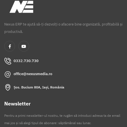
Nexus ERP te ajută să-ți dezvolți o afacere bine organizată, profitabilă și
productivă.
0332.730.730
office@nexusmedia.ro
Șos. Bucium 80A, Iași, România
Newsletter
Pentru a primi newsletter-ul nostru, te rugăm să introduci adresa ta de email
mai jos și să alegi tipul de abonare: săptămânal sau lunar.