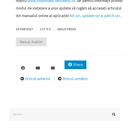
nostru
www.download.nexuserp.ro
, iar pentru informaţii privind
modul de instalare a unui update vă rugăm să accesaţi articolul
din manualul online al aplicaţiei
Kit-uri, update-uri şi patch-uri
.
29 MAR 2017
|
V.17.9.0
|
NEXUS MEDIA
Nexus Analist
Share
Articol anterior
|
Articol următor