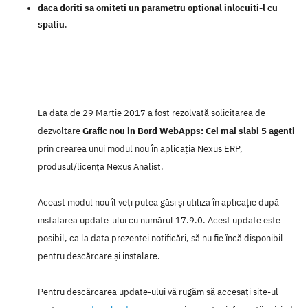
daca doriti sa omiteti un parametru optional inlocuiti-l cu
spatiu
.
La data de 29 Martie 2017 a fost rezolvată solicitarea de
dezvoltare
Grafic nou in Bord WebApps: Cei mai slabi 5 agenti
prin crearea unui modul nou în aplicaţia Nexus ERP,
produsul/licenţa Nexus Analist.
Aceast modul nou îl veţi putea găsi şi utiliza în aplicaţie după
instalarea update-ului cu numărul 17.9.0. Acest update este
posibil, ca la data prezentei notificări, să nu fie încă disponibil
pentru descărcare şi instalare.
Pentru descărcarea update-ului vă rugăm să accesaţi site-ul