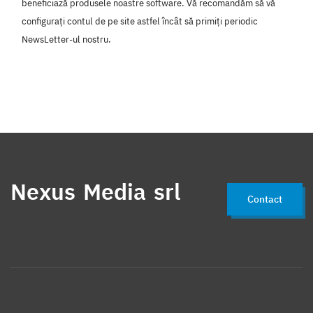
beneficiază produsele noastre software. Vă recomandăm să vă
configurați contul de pe site astfel încât să primiți periodic
NewsLetter-ul nostru.
Nexus Media srl
Contact