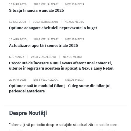
11 MAR 2026
|
2828 VIZUALIZARI
|
NEXUS MEDIA
Situații financiare anuale 2025
17 NOI 2025
|
3013 VIZUALIZARI
|
NEXUS MEDIA
Optiune adaugare cheltuieli neprevazute in buget
11 AUG 2025
|
1861 VIZUALIZARI
|
NEXUS MEDIA
Actualizare raportări semestriale 2025
6 IUN 2025
|
2508 VIZUALIZARI
|
NEXUS MEDIA
Procedură de încasare a unui avans aferent unei comenzi,
ulterior înregistrării acesteia în aplicația Nexus Easy Retail
27 MAR 2025
|
1465 VIZUALIZARI
|
NEXUS MEDIA
Opțiune nouă în modulul Bilanț - Culeg sume din bilanțul
perioadei anterioare
Despre Noutăți
Informați-vă periodic despre soluțiile și actualizările noi de care