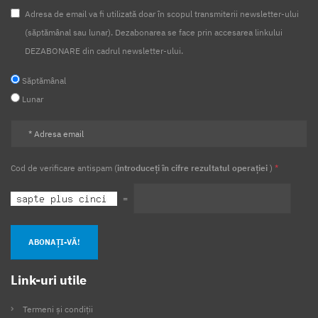
Adresa de email va fi utilizată doar în scopul transmiterii newsletter-ului
(săptămânal sau lunar). Dezabonarea se face prin accesarea linkului
DEZABONARE din cadrul newsletter-ului.
Săptămânal
Lunar
Cod de verificare antispam (
introduceți în cifre rezultatul operației
)
*
=
ABONAȚI-VĂ!
Link-uri utile
Termeni și condiții