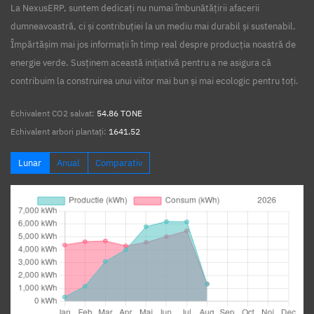
La NexusERP, suntem dedicați nu numai îmbunătățirii afacerii
dumneavoastră, ci și contribuției la un mediu mai durabil și sustenabil.
Împărtășim mai jos informații în timp real despre producția noastră de
energie verde. Susținem această inițiativă pentru a ne asigura că
contribuim la construirea unui viitor mai bun și mai ecologic pentru toți.
Echivalent CO2 salvat:
54.86 TONE
Echivalent arbori plantați:
1641.52
Lunar
Anual
Comparativ