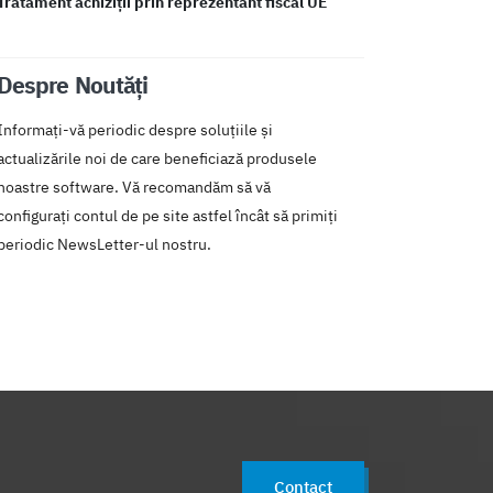
Tratament achiziții prin reprezentant fiscal UE
Despre Noutăți
Informați-vă periodic despre soluțiile și
actualizările noi de care beneficiază produsele
noastre software. Vă recomandăm să vă
configurați contul de pe site astfel încât să primiți
periodic NewsLetter-ul nostru.
Contact