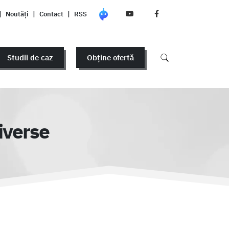
|
Noutăți
|
Contact
|
RSS
Studii de caz
Obține ofertă
iverse