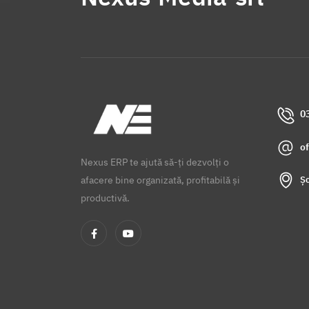
0
o
Nexus ERP te ajută să-ți dezvolți o
Șo
afacere bine organizată, profitabilă și
productivă.