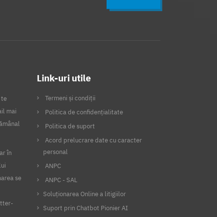
Link-uri utile
Termeni și condiții
 te
il mai
Politica de confidențialitate
ptămânal
Politica de suport
Acord prelucrare date cu caracter
personal
ar în
lui
ANPC
narea se
ANPC - SAL
Soluționarea Online a litigiilor
tter-
Suport prin Chatbot Pionier AI