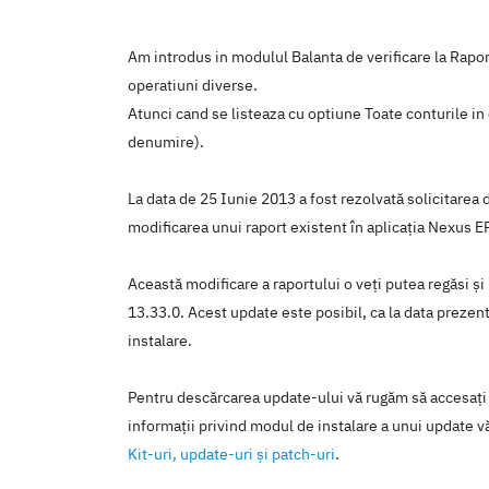
Am introdus in modulul Balanta de verificare la Raport
operatiuni diverse
.
Atunci cand se listeaza cu optiune Toate conturile in 
denumire).
La data de 25 Iunie 2013 a fost rezolvată solicitarea
modificarea unui raport existent în aplicaţia Nexus 
Această modificare a raportului o veţi putea regăsi şi
13.33.0. Acest update este posibil, ca la data prezente
instalare.
Pentru descărcarea update-ului vă rugăm să accesaţi
informaţii privind modul de instalare a unui update vă
Kit-uri, update-uri şi patch-uri
.