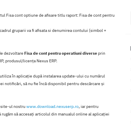
ul Fisa cont optiune de afisare titlu raport:
Fisa de cont pentru
cadrul gruparii va fi afisata si denumirea contului (simbol +
 de dezvoltare
Fisa de cont pentru operatiuni diverse
prin
ERP, produsul/licenţa Nexus ERP.
 utiliza în aplicaţie după instalarea update-ului cu numărul
i notificări, să nu fie încă disponibil pentru descărcare şi
 site-ul nostru
www.download.nexuserp.ro
, iar pentru
 rugăm să accesaţi articolul din manualul online al aplicaţiei