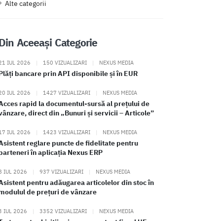
Alte categorii
Din Aceeași Categorie
21 IUL 2026
|
150 VIZUALIZARI
|
NEXUS MEDIA
Plăți bancare prin API disponibile și în EUR
20 IUL 2026
|
1427 VIZUALIZARI
|
NEXUS MEDIA
Acces rapid la documentul-sursă al prețului de
vânzare, direct din „Bunuri și servicii – Articole”
17 IUL 2026
|
1423 VIZUALIZARI
|
NEXUS MEDIA
Asistent reglare puncte de fidelitate pentru
parteneri în aplicația Nexus ERP
8 IUL 2026
|
937 VIZUALIZARI
|
NEXUS MEDIA
Asistent pentru adăugarea articolelor din stoc în
modulul de prețuri de vânzare
3 IUL 2026
|
3352 VIZUALIZARI
|
NEXUS MEDIA