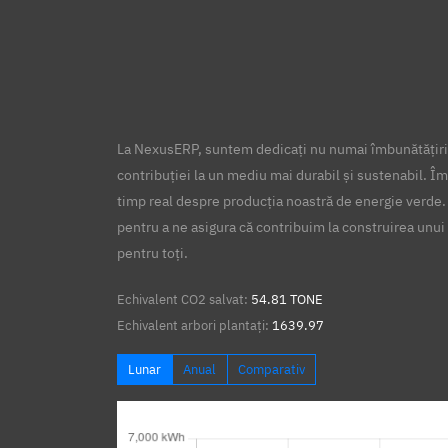
La NexusERP, suntem dedicați nu numai îmbunătățirii
contribuției la un mediu mai durabil și sustenabil. Îm
timp real despre producția noastră de energie verde.
pentru a ne asigura că contribuim la construirea unui 
pentru toți.
Echivalent CO2 salvat:
54.81 TONE
Echivalent arbori plantați:
1639.97
Lunar
Anual
Comparativ