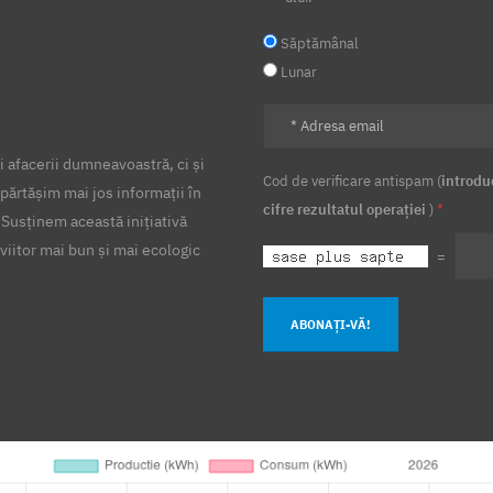
Săptămânal
Lunar
 afacerii dumneavoastră, ci și
Cod de verificare antispam (
introdu
părtășim mai jos informații în
cifre rezultatul operației
)
*
 Susținem această inițiativă
viitor mai bun și mai ecologic
=
ABONAȚI-VĂ!