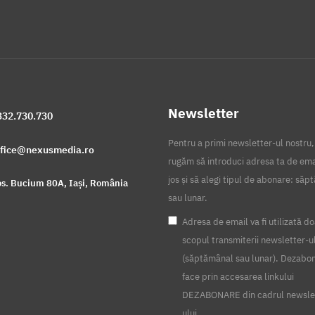
Newsletter
332.730.730
Pentru a primi newsletter-ul nostru,
ffice@nexusmedia.ro
rugăm să introduci adresa ta de ema
jos și să alegi tipul de abonare: să
s. Bucium 80A, Iași, România
sau lunar.
Adresa de email va fi utilizată do
scopul transmiterii newsletter-u
(săptămânal sau lunar). Dezabo
face prin accesarea linkului
DEZABONARE din cadrul newsle
ului.