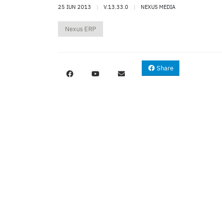
25 IUN 2013
|
V.13.33.0
|
NEXUS MEDIA
Nexus ERP
Share