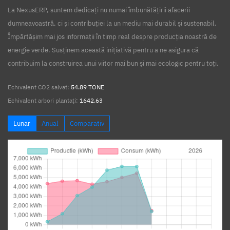
La NexusERP, suntem dedicați nu numai îmbunătățirii afacerii
dumneavoastră, ci și contribuției la un mediu mai durabil și sustenabil.
Împărtășim mai jos informații în timp real despre producția noastră de
energie verde. Susținem această inițiativă pentru a ne asigura că
contribuim la construirea unui viitor mai bun și mai ecologic pentru toți.
Echivalent CO2 salvat:
54.89 TONE
Echivalent arbori plantați:
1642.63
Lunar
Anual
Comparativ