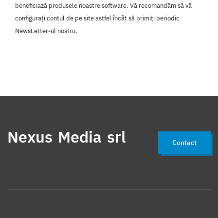
beneficiază produsele noastre software. Vă recomandăm să vă
configurați contul de pe site astfel încât să primiți periodic
NewsLetter-ul nostru.
Nexus Media srl
Contact