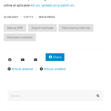
online al aplicaţiei
Kit-uri, update-uri şi patch-uri
.
21 IAN 2019
|
V.19.7.0
|
NEXUS MEDIA
Nexus ERP
Import extrase
Facturare proforme
Factuare comenzi
Share
Articol anterior
|
Articol următor