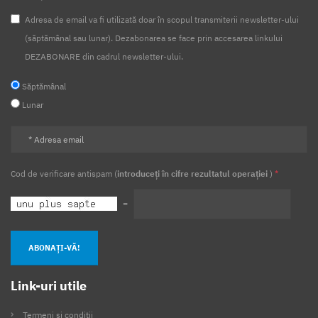
Adresa de email va fi utilizată doar în scopul transmiterii newsletter-ului
(săptămânal sau lunar). Dezabonarea se face prin accesarea linkului
DEZABONARE din cadrul newsletter-ului.
Săptămânal
Lunar
Cod de verificare antispam (
introduceți în cifre rezultatul operației
)
*
=
ABONAȚI-VĂ!
Link-uri utile
Termeni și condiții