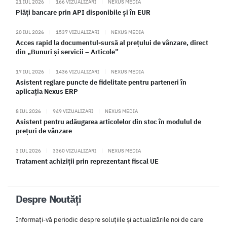
21 IUL 2026
|
166 VIZUALIZARI
|
NEXUS MEDIA
Plăți bancare prin API disponibile și în EUR
20 IUL 2026
|
1537 VIZUALIZARI
|
NEXUS MEDIA
Acces rapid la documentul-sursă al prețului de vânzare, direct
din „Bunuri și servicii – Articole”
17 IUL 2026
|
1436 VIZUALIZARI
|
NEXUS MEDIA
Asistent reglare puncte de fidelitate pentru parteneri în
aplicația Nexus ERP
8 IUL 2026
|
949 VIZUALIZARI
|
NEXUS MEDIA
Asistent pentru adăugarea articolelor din stoc în modulul de
prețuri de vânzare
3 IUL 2026
|
3360 VIZUALIZARI
|
NEXUS MEDIA
Tratament achiziții prin reprezentant fiscal UE
Despre Noutăți
Informați-vă periodic despre soluțiile și actualizările noi de care