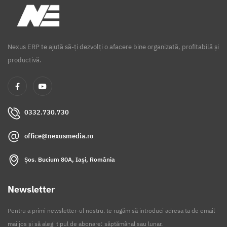
Nexus ERP te ajută să-ți dezvolți o afacere bine organizată, profitabilă și
productivă.
0332.730.730
office@nexusmedia.ro
Șos. Bucium 80A, Iași, România
Newsletter
Pentru a primi newsletter-ul nostru, te rugăm să introduci adresa ta de email
mai jos și să alegi tipul de abonare: săptămânal sau lunar.