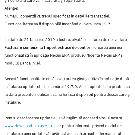
și neonorată care va fi facturată și repartizată.
Atenție!
Numărul comenzii va trebui specificat în detaliile tranzacției.
Funcționalitatea va fi disponibilă începând cu versiunea 19.7
La data de 21 Ianuarie 2019 a fost rezolvată solicitarea de dezvoltare
Facturare comenzi la Import extrase de cont
prin crearea unei noi
funcţionalităţi în aplicaţia Nexus ERP, produsul/licenţa Nexus ERP şi
modulul Banca in lei.
Această funcţionalitate nouă o veţi putea găsi şi utiliza în aplicaţie după
instalarea update-ului cu numărul 19.7.0. Acest update este posibil, ca
la data prezentei notificări, să nu fie încă disponibil pentru descărcare şi
instalare.
Pentru descărcarea update-ului vă rugăm să accesaţi site-ul nostru
www.download.nexuserp.ro
, iar pentru informaţii privind modul de
instalare a unui update vă rugăm să accesaţi articolul din manualul