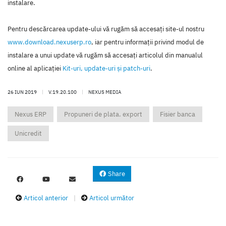
instalare.
Pentru descărcarea update-ului vă rugăm să accesaţi site-ul nostru
www.download.nexuserp.ro
, iar pentru informaţii privind modul de
instalare a unui update vă rugăm să accesaţi articolul din manualul
online al aplicaţiei
Kit-uri, update-uri şi patch-uri
.
26 IUN 2019
|
V.19.20.100
|
NEXUS MEDIA
Nexus ERP
Propuneri de plata. export
Fisier banca
Unicredit
Share
Articol anterior
|
Articol următor