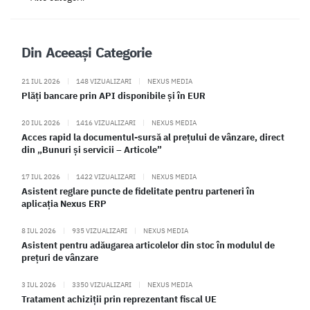
Din Aceeași Categorie
21 IUL 2026
|
148 VIZUALIZARI
|
NEXUS MEDIA
Plăți bancare prin API disponibile și în EUR
20 IUL 2026
|
1416 VIZUALIZARI
|
NEXUS MEDIA
Acces rapid la documentul-sursă al prețului de vânzare, direct
din „Bunuri și servicii – Articole”
17 IUL 2026
|
1422 VIZUALIZARI
|
NEXUS MEDIA
Asistent reglare puncte de fidelitate pentru parteneri în
aplicația Nexus ERP
8 IUL 2026
|
935 VIZUALIZARI
|
NEXUS MEDIA
Asistent pentru adăugarea articolelor din stoc în modulul de
prețuri de vânzare
3 IUL 2026
|
3350 VIZUALIZARI
|
NEXUS MEDIA
Tratament achiziții prin reprezentant fiscal UE