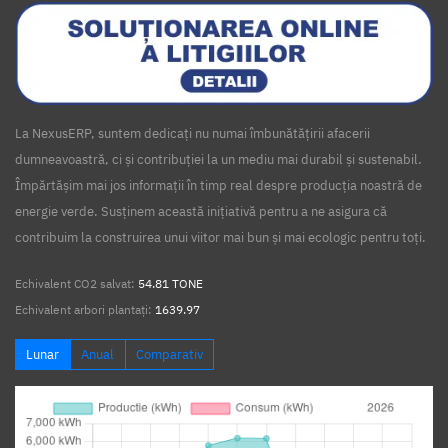
La NexusERP, suntem dedicați nu numai îmbunătățirii afacerii
dumneavoastră, ci și contribuției la un mediu mai durabil și sustenabil.
Împărtășim mai jos informații în timp real despre producția noastră de
energie verde. Susținem această inițiativă pentru a ne asigura că
contribuim la construirea unui viitor mai bun și mai ecologic pentru toți.
Echivalent CO2 salvat:
54.81 TONE
Echivalent arbori plantați:
1639.97
Lunar
Anual
Comparativ