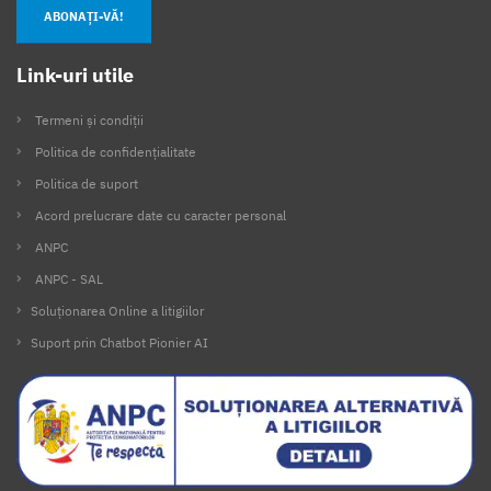
ABONAȚI-VĂ!
Link-uri utile
Termeni și condiții
Politica de confidențialitate
Politica de suport
Acord prelucrare date cu caracter personal
ANPC
ANPC - SAL
Soluționarea Online a litigiilor
Suport prin Chatbot Pionier AI