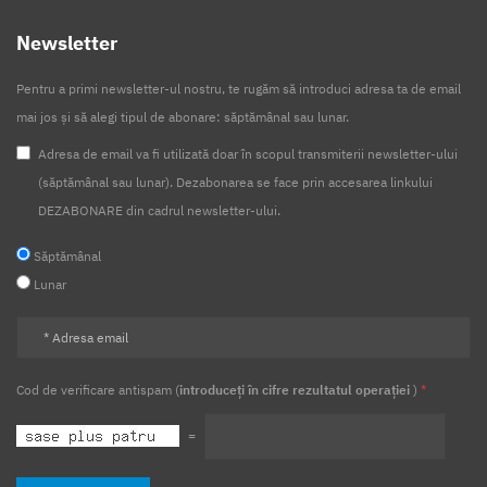
Newsletter
Pentru a primi newsletter-ul nostru, te rugăm să introduci adresa ta de email
mai jos și să alegi tipul de abonare: săptămânal sau lunar.
Adresa de email va fi utilizată doar în scopul transmiterii newsletter-ului
(săptămânal sau lunar). Dezabonarea se face prin accesarea linkului
DEZABONARE din cadrul newsletter-ului.
Săptămânal
Lunar
Cod de verificare antispam (
introduceți în cifre rezultatul operației
)
*
=