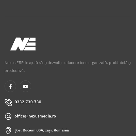
Nexus ERP te ajută să-ți dezvolți o afacere bine organizată, profitabilă și
productivă.
0332.730.730
office@nexusmedia.ro
Șos. Bucium 80A, Iași, România