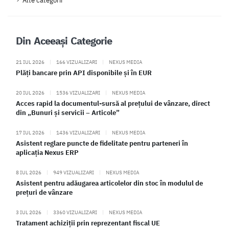
Alte categorii
Din Aceeași Categorie
21 IUL 2026
|
166 VIZUALIZARI
|
NEXUS MEDIA
Plăți bancare prin API disponibile și în EUR
20 IUL 2026
|
1536 VIZUALIZARI
|
NEXUS MEDIA
Acces rapid la documentul-sursă al prețului de vânzare, direct
din „Bunuri și servicii – Articole”
17 IUL 2026
|
1436 VIZUALIZARI
|
NEXUS MEDIA
Asistent reglare puncte de fidelitate pentru parteneri în
aplicația Nexus ERP
8 IUL 2026
|
949 VIZUALIZARI
|
NEXUS MEDIA
Asistent pentru adăugarea articolelor din stoc în modulul de
prețuri de vânzare
3 IUL 2026
|
3360 VIZUALIZARI
|
NEXUS MEDIA
Tratament achiziții prin reprezentant fiscal UE