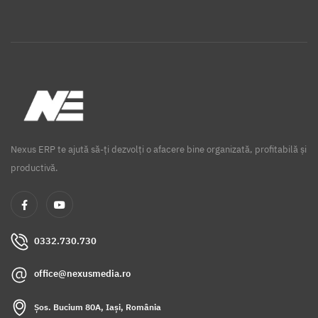
Nexus ERP te ajută să-ți dezvolți o afacere bine organizată, profitabilă și
productivă.
0332.730.730
office@nexusmedia.ro
Șos. Bucium 80A, Iași, România