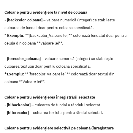
Coloane pentru evidențiere la nivel de coloană
-
[backcolor_coloana]
– valoare numerică (integer) ce stabilește
culoarea de fundal doar pentru coloana specificată.
*
Exemplu:
**[backcolor_Valoare lei]** colorează fundalul doar pentru
celula din coloana **Valoare lei**.
-
[forecolor_coloana]
– valoare numerică (integer) ce stabilește
culoarea textului doar pentru coloana specificată.
*Exemplu:
**[forecolor_Valoare lei]** colorează doar textul din
coloana **Valoare lei**.
Coloane pentru evidențierea înregistrării selectate
-
[hlbackcolor]
– culoarea de fundal a rândului selectat.
-
[hlforecolor]
– culoarea textului pentru rândul selectat.
Coloane pentru evidențiere selectivă pe coloană (înregistrare