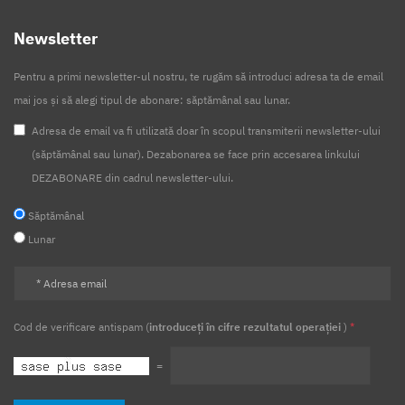
Newsletter
Pentru a primi newsletter-ul nostru, te rugăm să introduci adresa ta de email
mai jos și să alegi tipul de abonare: săptămânal sau lunar.
Adresa de email va fi utilizată doar în scopul transmiterii newsletter-ului
(săptămânal sau lunar). Dezabonarea se face prin accesarea linkului
DEZABONARE din cadrul newsletter-ului.
Săptămânal
Lunar
Cod de verificare antispam (
introduceți în cifre rezultatul operației
)
*
=