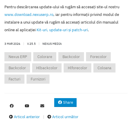
Pentru descărcarea update-ului vă rugăm să accesaţi site-ul nostru
www.download.nexuserp.ro
, iar pentru informaţii privind modul de
instalare a unui update vă rugăm să accesaţi articolul din manualul
online al aplicaţiei
Kit-uri, update-uri şi patch-uri
.
3 MAR 2026
|
V.25.5
|
NEXUS MEDIA
Nexus ERP
Colorare
Backcolor
Forecolor
Backcolor
Hlbackcolor
Hlforecolor
Coloana
Facturi
Furnizori
Share
Articol anterior
|
Articol următor