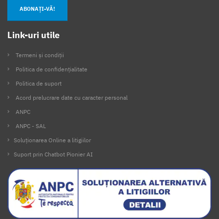
ABONAȚI-VĂ!
Link-uri utile
Termeni și condiții
Politica de confidențialitate
Politica de suport
Acord prelucrare date cu caracter personal
ANPC
ANPC - SAL
Soluționarea Online a litigiilor
Suport prin Chatbot Pionier AI