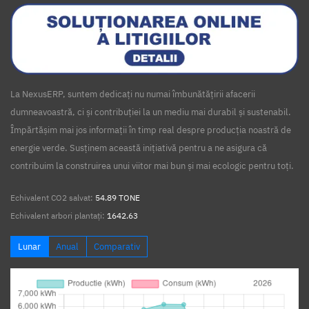
La NexusERP, suntem dedicați nu numai îmbunătățirii afacerii
dumneavoastră, ci și contribuției la un mediu mai durabil și sustenabil.
Împărtășim mai jos informații în timp real despre producția noastră de
energie verde. Susținem această inițiativă pentru a ne asigura că
contribuim la construirea unui viitor mai bun și mai ecologic pentru toți.
Echivalent CO2 salvat:
54.89 TONE
Echivalent arbori plantați:
1642.63
Lunar
Anual
Comparativ