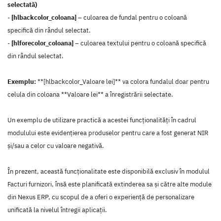
selectată)
-
[hlbackcolor_coloana]
– culoarea de fundal pentru o coloană
specifică din rândul selectat.
-
[hlforecolor_coloana]
– culoarea textului pentru o coloană specifică
din rândul selectat.
Exemplu:
**[hlbackcolor_Valoare lei]** va colora fundalul doar pentru
celula din coloana **Valoare lei** a înregistrării selectate.
Un exemplu de utilizare practică a acestei funcționalități în cadrul
modulului este evidențierea produselor pentru care a fost generat NIR
și/sau a celor cu valoare negativă.
În prezent, această funcționalitate este disponibilă exclusiv în modulul
Facturi furnizori, însă este planificată extinderea sa și către alte module
din Nexus ERP, cu scopul de a oferi o experiență de personalizare
unificată la nivelul întregii aplicații.