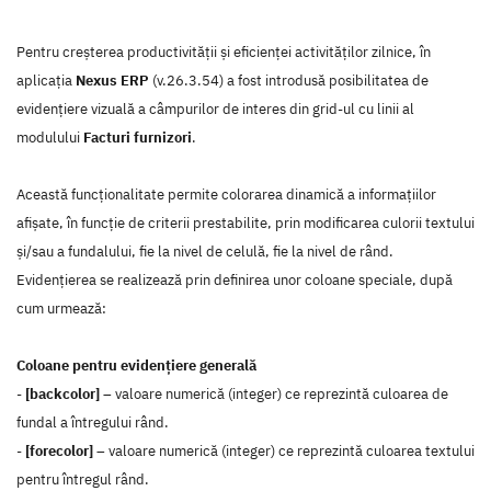
Pentru creșterea productivității și eficienței activităților zilnice, în
aplicația
Nexus ERP
(v.26.3.54) a fost introdusă posibilitatea de
evidențiere vizuală a câmpurilor de interes din grid-ul cu linii al
modulului
Facturi furnizori
.
Această funcționalitate permite colorarea dinamică a informațiilor
afișate, în funcție de criterii prestabilite, prin modificarea culorii textului
și/sau a fundalului, fie la nivel de celulă, fie la nivel de rând.
Evidențierea se realizează prin definirea unor coloane speciale, după
cum urmează:
Coloane pentru evidențiere generală
-
[backcolor]
– valoare numerică (integer) ce reprezintă culoarea de
fundal a întregului rând.
-
[forecolor]
– valoare numerică (integer) ce reprezintă culoarea textului
pentru întregul rând.