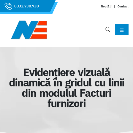
0332.730.730
Noutăți
|
Contact
Evidențiere vizuală
dinamică în gridul cu linii
din modulul Facturi
furnizori