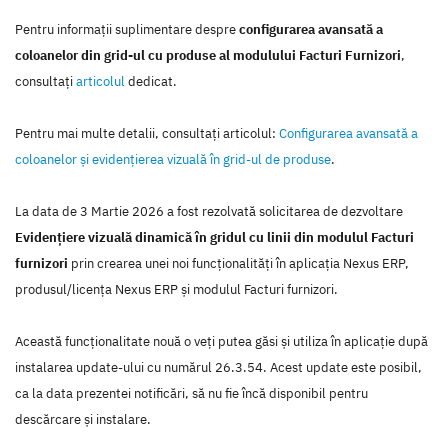
Pentru informații suplimentare despre
configurarea avansată a
coloanelor din grid-ul cu produse al modulului Facturi Furnizori
,
consultați
articolul
dedicat.
Pentru mai multe detalii, consultaţi articolul:
Configurarea avansată a
coloanelor și evidențierea vizuală în grid-ul de produse
.
La data de 3 Martie 2026 a fost rezolvată solicitarea de dezvoltare
Evidențiere vizuală dinamică în gridul cu linii din modulul Facturi
furnizori
prin crearea unei noi funcţionalităţi în aplicaţia Nexus ERP,
produsul/licenţa Nexus ERP şi modulul Facturi furnizori.
Această funcţionalitate nouă o veţi putea găsi şi utiliza în aplicaţie după
instalarea update-ului cu numărul 26.3.54. Acest update este posibil,
ca la data prezentei notificări, să nu fie încă disponibil pentru
descărcare şi instalare.