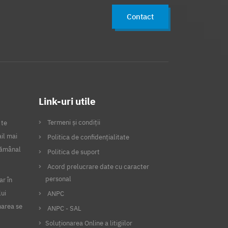
Contact
Link-uri utile
Termeni și condiții
 te
il mai
Politica de confidențialitate
ptămânal
Politica de suport
Acord prelucrare date cu caracter
personal
ar în
lui
ANPC
narea se
ANPC - SAL
Soluționarea Online a litigiilor