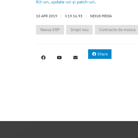
Kit-uri, update-uri şi patch-uri
.
10 APR 2019
|
V.19.16.93
|
NEXUS MEDIA
Nexus ERP
Drept nou
Contracte de munca
Share