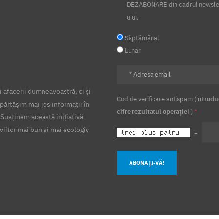
DEZABONARE din cadrul newsle
ului.
Săptămânal
Lunar
 afacerii dumneavoastră, ci și
Cod de verificare antispam (
introdu
părtășim mai jos informații în
cifre rezultatul operației
)
*
 Susținem această inițiativă
viitor mai bun și mai ecologic
=
ABONAȚI-VĂ!