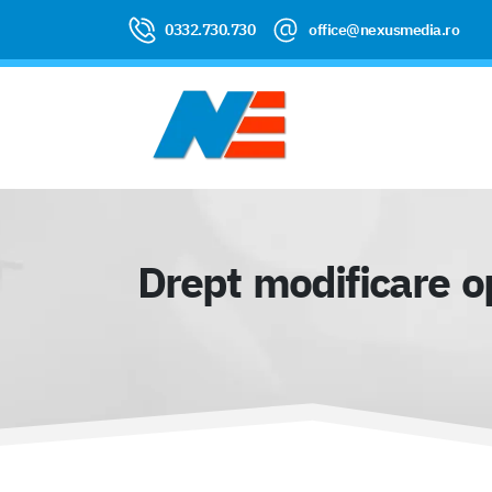
0332.730.730
office@nexusmedia.ro
Drept modificare op