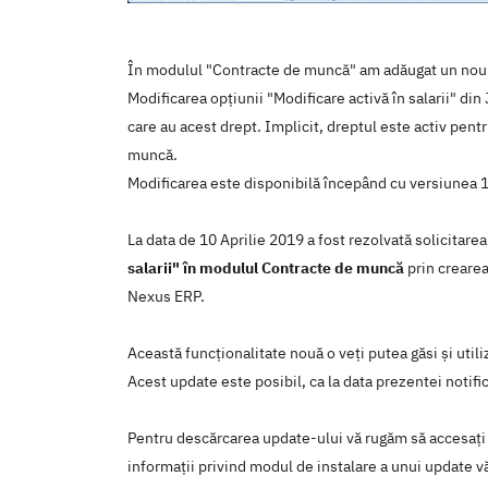
În modulul "Contracte de muncă" am adăugat un nou dr
Modificarea opțiunii "Modificare activă în salarii" din 
care au acest drept. Implicit, dreptul este activ pent
muncă.
Modificarea este disponibilă începând cu versiunea 
La data de 10 Aprilie 2019 a fost rezolvată solicitare
salarii" în modulul Contracte de muncă
prin crearea
Nexus ERP.
Această funcţionalitate nouă o veţi putea găsi şi util
Acest update este posibil, ca la data prezentei notific
Pentru descărcarea update-ului vă rugăm să accesaţi
informaţii privind modul de instalare a unui update vă