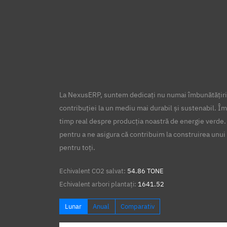
La NexusERP, suntem dedicați nu numai îmbunătățirii
contribuției la un mediu mai durabil și sustenabil. Îm
timp real despre producția noastră de energie verde.
pentru a ne asigura că contribuim la construirea unui 
pentru toți.
Echivalent CO2 salvat:
54.86 TONE
Echivalent arbori plantați:
1641.52
Lunar
Anual
Comparativ