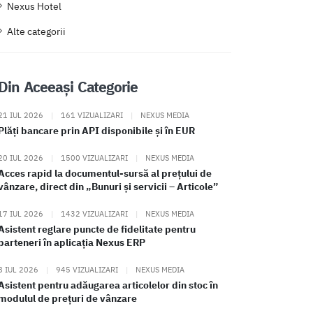
Nexus Hotel
Alte categorii
Din Aceeași Categorie
21 IUL 2026
|
161 VIZUALIZARI
|
NEXUS MEDIA
Plăți bancare prin API disponibile și în EUR
20 IUL 2026
|
1500 VIZUALIZARI
|
NEXUS MEDIA
Acces rapid la documentul-sursă al prețului de
vânzare, direct din „Bunuri și servicii – Articole”
17 IUL 2026
|
1432 VIZUALIZARI
|
NEXUS MEDIA
Asistent reglare puncte de fidelitate pentru
parteneri în aplicația Nexus ERP
8 IUL 2026
|
945 VIZUALIZARI
|
NEXUS MEDIA
Asistent pentru adăugarea articolelor din stoc în
modulul de prețuri de vânzare