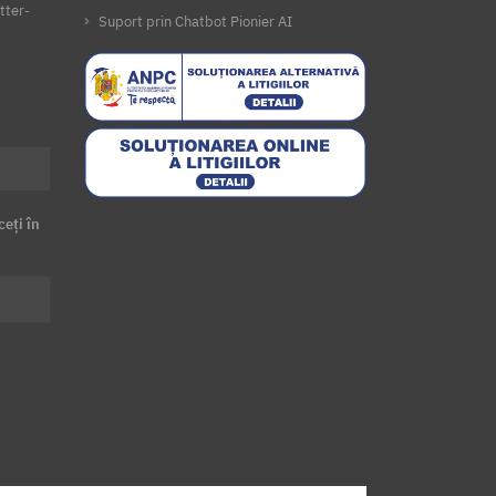
tter-
Suport prin Chatbot Pionier AI
ceți în