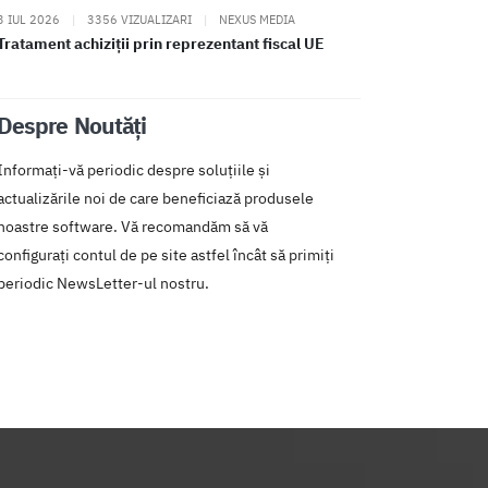
3 IUL 2026
|
3356 VIZUALIZARI
|
NEXUS MEDIA
Tratament achiziții prin reprezentant fiscal UE
Despre Noutăți
Informați-vă periodic despre soluțiile și
actualizările noi de care beneficiază produsele
noastre software. Vă recomandăm să vă
configurați contul de pe site astfel încât să primiți
periodic NewsLetter-ul nostru.