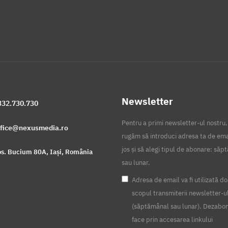
Newsletter
332.730.730
Pentru a primi newsletter-ul nostru,
ffice@nexusmedia.ro
rugăm să introduci adresa ta de ema
jos și să alegi tipul de abonare: să
s. Bucium 80A, Iași, România
sau lunar.
Adresa de email va fi utilizată do
scopul transmiterii newsletter-u
(săptămânal sau lunar). Dezabo
face prin accesarea linkului