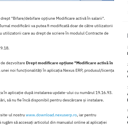
ept "Bifare/debifare opțiune Modificare activă în salarii".
Jurnal modificării va putea fi modificată doar de către utilizatorii
ru utilizatorii care au drept de scriere în modulul Contracte de
19.18.
a de dezvoltare
Drept modificare opțiune "Modificare activă în
 unei noi funcţionalităţi în aplicaţia Nexus ERP, produsul/licenţa
iza în aplicaţie după instalarea update-ului cu numărul 19.16.93.
ări, să nu fie încă disponibil pentru descărcare şi instalare.
 site-ul nostru
www.download.nexuserp.ro
, iar pentru
 rugăm să accesaţi articolul din manualul online al aplicaţiei