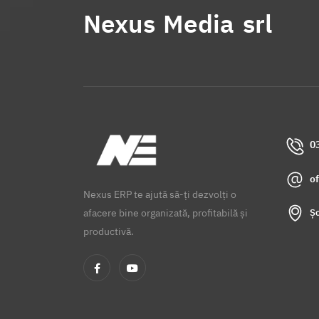
Nexus Media srl
0
o
Nexus ERP te ajută să-ți dezvolți o
Șo
afacere bine organizată, profitabilă și
productivă.