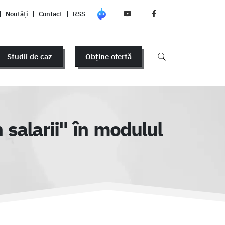
|
Noutăți
|
Contact
|
RSS
Studii de caz
Obține ofertă
 salarii" în modulul