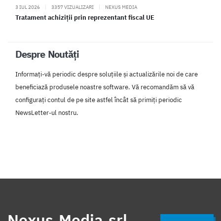
3 IUL 2026
|
3357 VIZUALIZARI
|
NEXUS MEDIA
Tratament achiziții prin reprezentant fiscal UE
Despre Noutăți
Informați-vă periodic despre soluțiile și actualizările noi de care
beneficiază produsele noastre software. Vă recomandăm să vă
configurați contul de pe site astfel încât să primiți periodic
NewsLetter-ul nostru.
Nexus Media srl