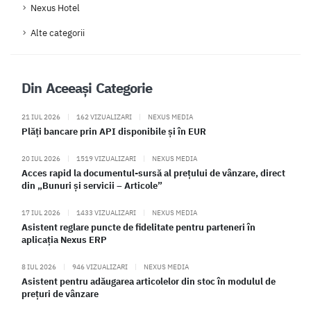
Nexus Hotel
Alte categorii
Din Aceeași Categorie
21 IUL 2026
|
162 VIZUALIZARI
|
NEXUS MEDIA
Plăți bancare prin API disponibile și în EUR
20 IUL 2026
|
1519 VIZUALIZARI
|
NEXUS MEDIA
Acces rapid la documentul-sursă al prețului de vânzare, direct
din „Bunuri și servicii – Articole”
17 IUL 2026
|
1433 VIZUALIZARI
|
NEXUS MEDIA
Asistent reglare puncte de fidelitate pentru parteneri în
aplicația Nexus ERP
8 IUL 2026
|
946 VIZUALIZARI
|
NEXUS MEDIA
Asistent pentru adăugarea articolelor din stoc în modulul de
prețuri de vânzare