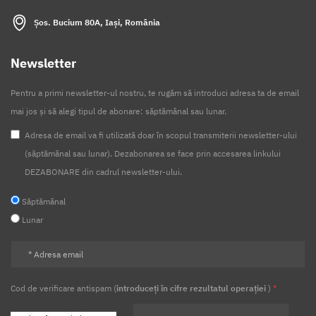
Șos. Bucium 80A, Iași, România
Newsletter
Pentru a primi newsletter-ul nostru, te rugăm să introduci adresa ta de email
mai jos și să alegi tipul de abonare: săptămânal sau lunar.
Adresa de email va fi utilizată doar în scopul transmiterii newsletter-ului
(săptămânal sau lunar). Dezabonarea se face prin accesarea linkului
DEZABONARE din cadrul newsletter-ului.
Săptămânal
Lunar
Cod de verificare antispam (
introduceți în cifre rezultatul operației
)
*