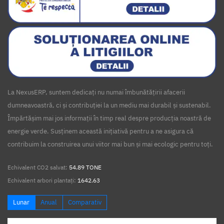
La NexusERP, suntem dedicați nu numai îmbunătățirii afacerii
dumneavoastră, ci și contribuției la un mediu mai durabil și sustenabil.
Împărtășim mai jos informații în timp real despre producția noastră de
energie verde. Susținem această inițiativă pentru a ne asigura că
contribuim la construirea unui viitor mai bun și mai ecologic pentru toți.
Echivalent CO2 salvat:
54.89 TONE
Echivalent arbori plantați:
1642.63
Lunar
Anual
Comparativ