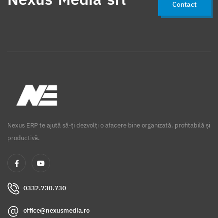
Contact
Nexus ERP te ajută să-ți dezvolți o afacere bine organizată, profitabilă și
productivă.
0332.730.730
office@nexusmedia.ro