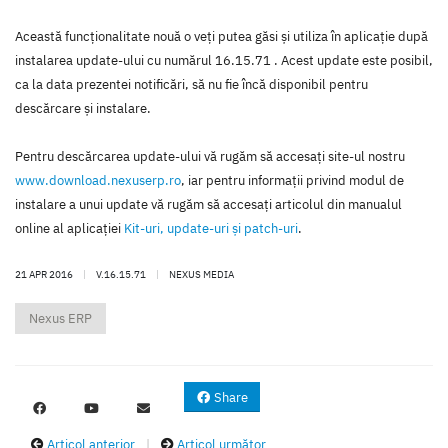
Această funcţionalitate nouă o veţi putea găsi şi utiliza în aplicaţie după
instalarea update-ului cu numărul 16.15.71 . Acest update este posibil,
ca la data prezentei notificări, să nu fie încă disponibil pentru
descărcare şi instalare.
Pentru descărcarea update-ului vă rugăm să accesaţi site-ul nostru
www.download.nexuserp.ro
, iar pentru informaţii privind modul de
instalare a unui update vă rugăm să accesaţi articolul din manualul
online al aplicaţiei
Kit-uri, update-uri şi patch-uri
.
21 APR 2016
|
V.16.15.71
|
NEXUS MEDIA
Nexus ERP
Share
Articol anterior
|
Articol următor