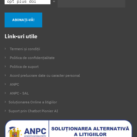
=
ABONAȚI-VĂ!
Link-uri utile
Termeni și condiții
Politica de confidențialitate
Politica de suport
Acord prelucrare date cu caracter personal
ANPC
ANPC - SAL
Soluționarea Online a litigiilor
Suport prin Chatbot Pionier AI