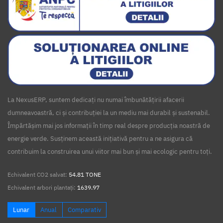
La NexusERP, suntem dedicați nu numai îmbunătățirii afacerii
dumneavoastră, ci și contribuției la un mediu mai durabil și sustenabil.
Împărtășim mai jos informații în timp real despre producția noastră de
energie verde. Susținem această inițiativă pentru a ne asigura că
contribuim la construirea unui viitor mai bun și mai ecologic pentru toți.
Echivalent CO2 salvat:
54.81 TONE
Echivalent arbori plantați:
1639.97
Lunar
Anual
Comparativ