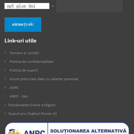
=
ABONAȚI-VĂ!
Link-uri utile
Termeni și condiții
Politica de confidențialitate
Politica de suport
Acord prelucrare date cu caracter personal
ANPC
ANPC - SAL
Soluționarea Online a litigiilor
Suport prin Chatbot Pionier AI