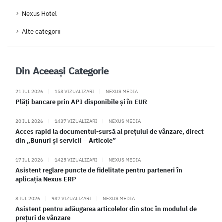
Nexus Hotel
Alte categorii
Din Aceeași Categorie
21 IUL 2026
|
153 VIZUALIZARI
|
NEXUS MEDIA
Plăți bancare prin API disponibile și în EUR
20 IUL 2026
|
1437 VIZUALIZARI
|
NEXUS MEDIA
Acces rapid la documentul-sursă al prețului de vânzare, direct
din „Bunuri și servicii – Articole”
17 IUL 2026
|
1425 VIZUALIZARI
|
NEXUS MEDIA
Asistent reglare puncte de fidelitate pentru parteneri în
aplicația Nexus ERP
8 IUL 2026
|
937 VIZUALIZARI
|
NEXUS MEDIA
Asistent pentru adăugarea articolelor din stoc în modulul de
prețuri de vânzare