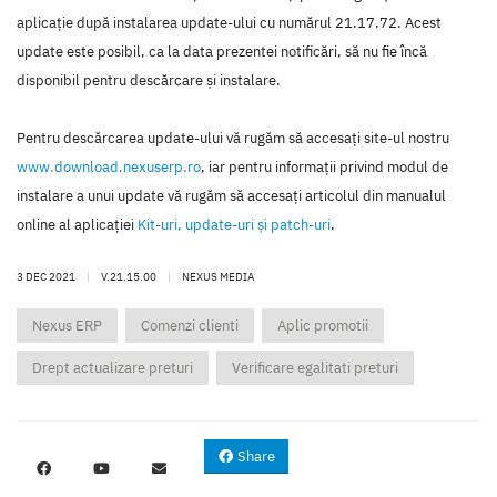
aplicaţie după instalarea update-ului cu numărul 21.17.72. Acest
update este posibil, ca la data prezentei notificări, să nu fie încă
disponibil pentru descărcare şi instalare.
Pentru descărcarea update-ului vă rugăm să accesaţi site-ul nostru
www.download.nexuserp.ro
, iar pentru informaţii privind modul de
instalare a unui update vă rugăm să accesaţi articolul din manualul
online al aplicaţiei
Kit-uri, update-uri şi patch-uri
.
3 DEC 2021
|
V.21.15.00
|
NEXUS MEDIA
Nexus ERP
Comenzi clienti
Aplic promotii
Drept actualizare preturi
Verificare egalitati preturi
Share