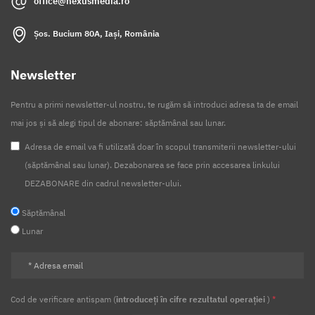
office@nexusmedia.ro
Șos. Bucium 80A, Iași, România
Newsletter
Pentru a primi newsletter-ul nostru, te rugăm să introduci adresa ta de email
mai jos și să alegi tipul de abonare: săptămânal sau lunar.
Adresa de email va fi utilizată doar în scopul transmiterii newsletter-ului
(săptămânal sau lunar). Dezabonarea se face prin accesarea linkului
DEZABONARE din cadrul newsletter-ului.
Săptămânal
Lunar
Cod de verificare antispam (
introduceți în cifre rezultatul operației
)
*