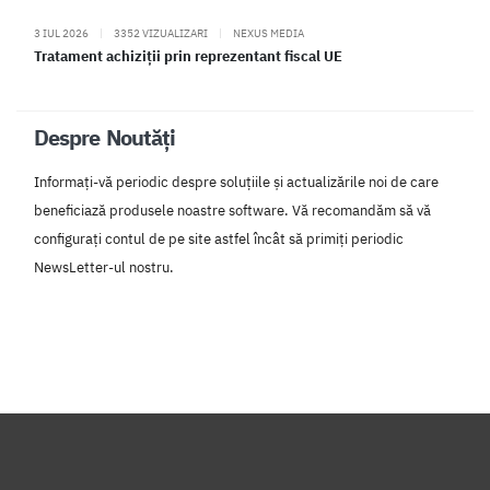
3 IUL 2026
|
3352 VIZUALIZARI
|
NEXUS MEDIA
Tratament achiziții prin reprezentant fiscal UE
Despre Noutăți
Informați-vă periodic despre soluțiile și actualizările noi de care
beneficiază produsele noastre software. Vă recomandăm să vă
configurați contul de pe site astfel încât să primiți periodic
NewsLetter-ul nostru.