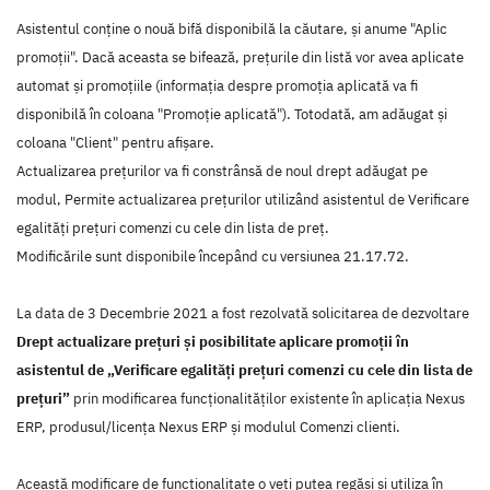
Asistentul conține o nouă bifă disponibilă la căutare, și anume "Aplic
promoții". Dacă aceasta se bifează, prețurile din listă vor avea aplicate
automat și promoțiile (informația despre promoția aplicată va fi
disponibilă în coloana "Promoție aplicată"). Totodată, am adăugat și
coloana "Client" pentru afișare.
Actualizarea prețurilor va fi constrânsă de noul drept adăugat pe
modul, Permite actualizarea prețurilor utilizând asistentul de Verificare
egalități prețuri comenzi cu cele din lista de preț.
Modificările sunt disponibile începând cu versiunea 21.17.72.
La data de 3 Decembrie 2021 a fost rezolvată solicitarea de dezvoltare
Drept actualizare prețuri și posibilitate aplicare promoții în
asistentul de „Verificare egalități prețuri comenzi cu cele din lista de
prețuri”
prin modificarea funcţionalităţilor existente în aplicaţia Nexus
ERP, produsul/licenţa Nexus ERP şi modulul Comenzi clienti.
Această modificare de funcţionalitate o veţi putea regăsi şi utiliza în