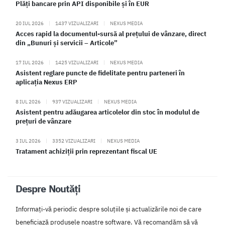
Plăți bancare prin API disponibile și în EUR
20 IUL 2026
|
1437 VIZUALIZARI
|
NEXUS MEDIA
Acces rapid la documentul-sursă al prețului de vânzare, direct
din „Bunuri și servicii – Articole”
17 IUL 2026
|
1425 VIZUALIZARI
|
NEXUS MEDIA
Asistent reglare puncte de fidelitate pentru parteneri în
aplicația Nexus ERP
8 IUL 2026
|
937 VIZUALIZARI
|
NEXUS MEDIA
Asistent pentru adăugarea articolelor din stoc în modulul de
prețuri de vânzare
3 IUL 2026
|
3352 VIZUALIZARI
|
NEXUS MEDIA
Tratament achiziții prin reprezentant fiscal UE
Despre Noutăți
Informați-vă periodic despre soluțiile și actualizările noi de care
beneficiază produsele noastre software. Vă recomandăm să vă