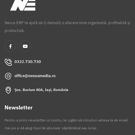
Nexus ERP te ajută să-ți dezvolți o afacere bine organizată, profitabilă și
productivă.
0332.730.730
office@nexusmedia.ro
Șos. Bucium 80A, Iași, România
Newsletter
Pentru a primi newsletter-ul nostru, te rugăm să introduci adresa ta de email
mai jos și să alegi tipul de abonare: săptămânal sau lunar.