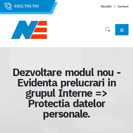
0332.730.730
Noutăți
|
Contact
Dezvoltare modul nou -
Evidenta prelucrari in
grupul Interne =>
Protectia datelor
personale.