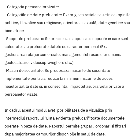
- Categoria persoanelor vizate:
- Categoriile de date prelucrate: Ex: originea rasiala sau etnica, opiniile
politice, filozofice sau religioase, orientarea sexuală, date genetice sau
biometrice
-Scopurile prelucrarii: Se precizeaza scopul sau scopurile in care sunt
colectate sau prelucrate datele cu caracter personal (Ex.
gestionarea relaţiei comerciale, managementul resurselor umane,
geolocalizare, videosupraveghere etc.)
-Masuri de securitate: Se precizeaza masurile de securitate
implementate pentru a reduce la minimum riscurile de acces
neautorizat la date și, in consecinta, impactul asupra vietii private a
persoanelor vizate.
In cadrul acestui modul aveti posibilitatea de a vizualiza prin
intermediul raportului "Listă evidenta prelucari" toate documentele
operate in baza de date. Raportul permite grupari, ordonari si filtrari
dupa majoritatea campurilor disponibile in setul de date.