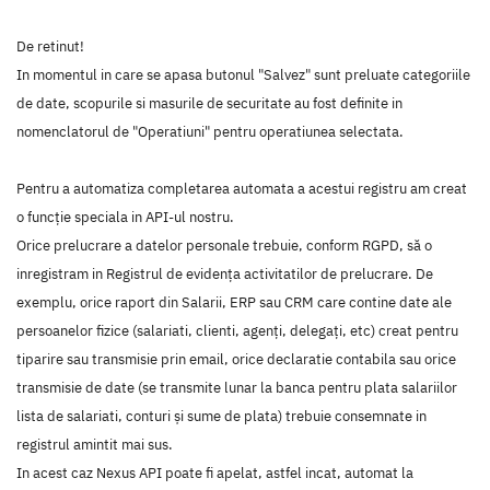
De retinut!
In momentul in care se apasa butonul "Salvez" sunt preluate categoriile
de date, scopurile si masurile de securitate au fost definite in
nomenclatorul de "Operatiuni" pentru operatiunea selectata.
Pentru a automatiza completarea automata a acestui registru am creat
o funcție speciala in API-ul nostru.
Orice prelucrare a datelor personale trebuie, conform RGPD, să o
inregistram in Registrul de evidența activitatilor de prelucrare. De
exemplu, orice raport din Salarii, ERP sau CRM care contine date ale
persoanelor fizice (salariati, clienti, agenți, delegați, etc) creat pentru
tiparire sau transmisie prin email, orice declaratie contabila sau orice
transmisie de date (se transmite lunar la banca pentru plata salariilor
lista de salariati, conturi și sume de plata) trebuie consemnate in
registrul amintit mai sus.
In acest caz Nexus API poate fi apelat, astfel incat, automat la