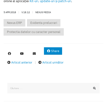
online al aplicaţiei
Kit-uri, update-uri şi patch-uri
.
5 APR 2018
|
V.18.12
|
NEXUS MEDIA
Nexus ERP
Evidenta prelucrari
Protectia datelor cu caracter personal
Share
Articol anterior
|
Articol următor