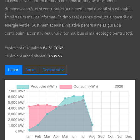
La NexusERP, suntem dedicați nu numai îmbunătățirii afacerii
dumneavoastră, ci și contribuției la un mediu mai durabil și sustenabil.
Împărtășim mai jos informații în timp real despre producția noastră de
energie verde. Susținem această inițiativă pentru a ne asigura că
contribuim la construirea unui viitor mai bun și mai ecologic pentru toți.
Echivalent CO2 salvat:
54.81 TONE
Echivalent arbori plantați:
1639.97
Lunar
Anual
Comparativ