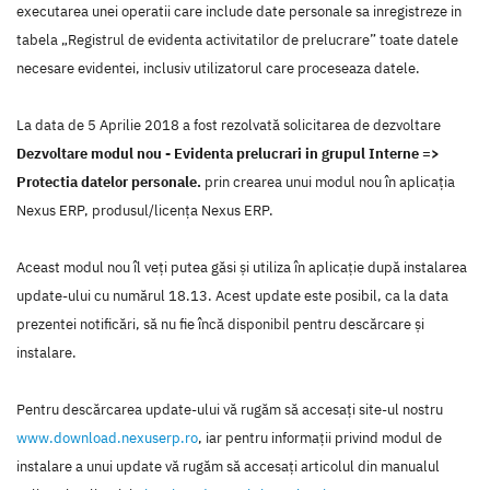
executarea unei operatii care include date personale sa inregistreze in
tabela „Registrul de evidenta activitatilor de prelucrare” toate datele
necesare evidentei, inclusiv utilizatorul care proceseaza datele.
La data de 5 Aprilie 2018 a fost rezolvată solicitarea de dezvoltare
Dezvoltare modul nou - Evidenta prelucrari in grupul Interne =>
Protectia datelor personale.
prin crearea unui modul nou în aplicaţia
Nexus ERP, produsul/licenţa Nexus ERP.
Aceast modul nou îl veţi putea găsi şi utiliza în aplicaţie după instalarea
update-ului cu numărul 18.13. Acest update este posibil, ca la data
prezentei notificări, să nu fie încă disponibil pentru descărcare şi
instalare.
Pentru descărcarea update-ului vă rugăm să accesaţi site-ul nostru
www.download.nexuserp.ro
, iar pentru informaţii privind modul de
instalare a unui update vă rugăm să accesaţi articolul din manualul