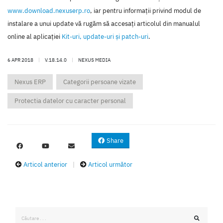
www.download.nexuserp.ro
, iar pentru informaţii privind modul de
instalare a unui update vă rugăm să accesaţi articolul din manualul
online al aplicaţiei
Kit-uri, update-uri şi patch-uri
.
6 APR 2018
|
V.18.14.0
|
NEXUS MEDIA
Nexus ERP
Categorii persoane vizate
Protectia datelor cu caracter personal
Share
Articol anterior
|
Articol următor