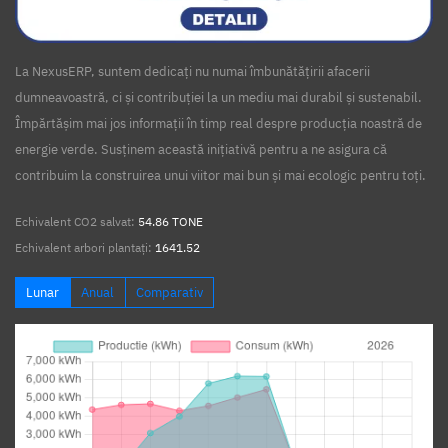
La NexusERP, suntem dedicați nu numai îmbunătățirii afacerii
dumneavoastră, ci și contribuției la un mediu mai durabil și sustenabil.
Împărtășim mai jos informații în timp real despre producția noastră de
energie verde. Susținem această inițiativă pentru a ne asigura că
contribuim la construirea unui viitor mai bun și mai ecologic pentru toți.
Echivalent CO2 salvat:
54.86 TONE
Echivalent arbori plantați:
1641.52
Lunar
Anual
Comparativ