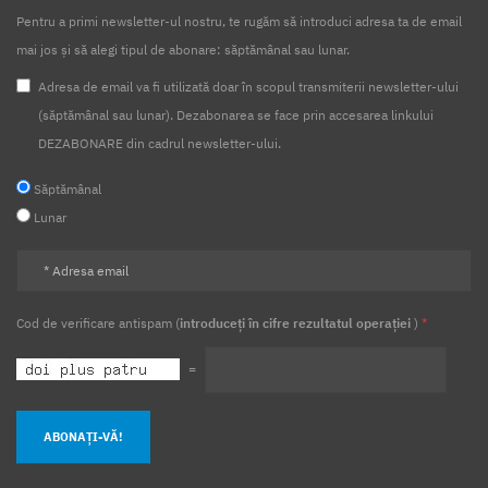
Pentru a primi newsletter-ul nostru, te rugăm să introduci adresa ta de email
mai jos și să alegi tipul de abonare: săptămânal sau lunar.
Adresa de email va fi utilizată doar în scopul transmiterii newsletter-ului
(săptămânal sau lunar). Dezabonarea se face prin accesarea linkului
DEZABONARE din cadrul newsletter-ului.
Săptămânal
Lunar
Cod de verificare antispam (
introduceți în cifre rezultatul operației
)
*
=
ABONAȚI-VĂ!