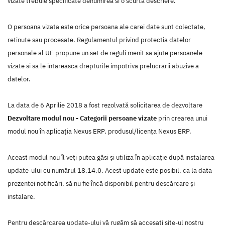
vizate trebuie specificate denumirea si o scurta descriere.
O persoana vizata este orice persoana ale carei date sunt colectate,
retinute sau procesate. Regulamentul privind protectia datelor
personale al UE propune un set de reguli menit sa ajute persoanele
vizate si sa le intareasca drepturile impotriva prelucrarii abuzive a
datelor.
La data de 6 Aprilie 2018 a fost rezolvată solicitarea de dezvoltare
Dezvoltare modul nou - Categorii persoane vizate
prin crearea unui
modul nou în aplicaţia Nexus ERP, produsul/licenţa Nexus ERP.
Aceast modul nou îl veţi putea găsi şi utiliza în aplicaţie după instalarea
update-ului cu numărul 18.14.0. Acest update este posibil, ca la data
prezentei notificări, să nu fie încă disponibil pentru descărcare şi
instalare.
Pentru descărcarea update-ului vă rugăm să accesaţi site-ul nostru