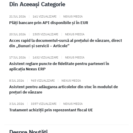
Din Aceeași Categorie
21 IUL 2026
|
161 VIZUALIZARI
|
NEXUS MEDIA
Plăți bancare prin API disponibile și în EUR
20 IUL 2026
|
1505 VIZUALIZARI
|
NEXUS MEDIA
Acces rapid la documentul-sursă al prețului de vânzare, direct
din „Bunuri și servicii – Articole”
17 IUL 2026
|
1432 VIZUALIZARI
|
NEXUS MEDIA
Asistent reglare puncte de fidelitate pentru parteneri în
aplicația Nexus ERP
8 IUL 2026
|
945 VIZUALIZARI
|
NEXUS MEDIA
Asistent pentru adăugarea articolelor din stoc în modulul de
prețuri de vânzare
3 IUL 2026
|
3357 VIZUALIZARI
|
NEXUS MEDIA
Tratament achiziții prin reprezentant fiscal UE
Despre Noutăți