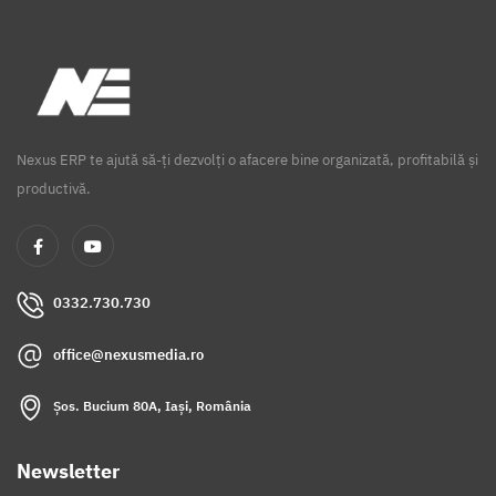
Nexus ERP te ajută să-ți dezvolți o afacere bine organizată, profitabilă și
productivă.
0332.730.730
office@nexusmedia.ro
Șos. Bucium 80A, Iași, România
Newsletter