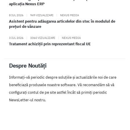
aplicația Nexus ERP
8 IUL 2026
|
949 VIZUALIZARI
|
NEXUS MEDIA
Asistent pentru adăugarea articolelor din stoc în modulul de
prețuri de vânzare
3 IUL 2026
|
3360 VIZUALIZARI
|
NEXUS MEDIA
Tratament achiziții prin reprezentant fiscal UE
Despre Noutăți
Informați-vă periodic despre soluțiile și actualizările noi de care
beneficiază produsele noastre software. Vă recomandăm să vă
configurați contul de pe site astfel încât să primiți periodic
NewsLetter-ul nostru.