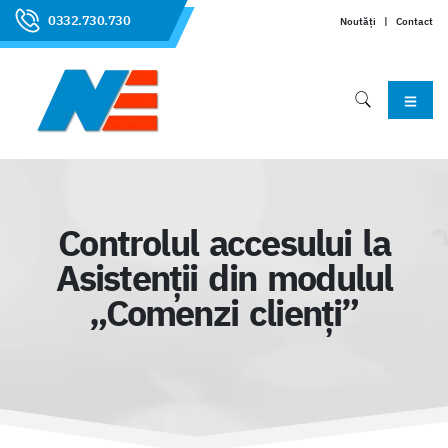
0332.730.730
Noutăți
|
Contact
Controlul accesului la
Asistenții din modulul
„Comenzi clienți”