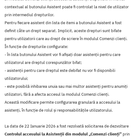
contextual al butonului Asistent poate fi controlat la nivel de utilizator
prin intermediul drepturilor.
Pentru fiecare asistent din lista de itemi a butonului Asistent a fost
definit câte un drept separat. Implicit, aceste drepturi sunt bifate
pentru utilizatorii care au drept de scriere în modulul Comenzi clienți.
În funcție de drepturile configurate:
- în lista butonului Asistent vor fi afișați doar asistenții pentru care
utilizatorul are dreptul corespunzător bifat;
- asistenții pentru care dreptul este debifat nu vor fi disponibili
utilizatorului;
- este posibilă inhibarea unuia sau mai multor asistenți pentru anumiți
utilizatori, fără a afecta accesul la modulul Comenzi clienți.
Această modificare permite configurarea granulară a accesului la
asistenți, în funcție de rolul și responsabilitățile utilizatorului.
La data de 22 Ianuarie 2026 a fost rezolvată solicitarea de dezvoltare
Controlul accesului la Asistenții din modulul „Comenzi clienți”
prin