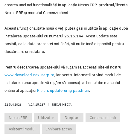
crearea unei noi funcţionalităţi în aplicaţia Nexus ERP, produsul/licenţa
Nexus ERP şi modulul Comenzi clienti.
Această funcţionalitate nouă o veţi putea găsi şi utiliza în aplicaţie după
instalarea update-ului cu numărul 25.15.144. Acest update este
posibil, ca la data prezentei notificări, să nu fie încă disponibil pentru
descărcare şi instalare.
Pentru descărcarea update-ului vă rugăm să accesaţi site-ul nostru
www.download.nexuserp.ro
, iar pentru informaţii privind modul de
instalare a unui update vă rugăm să accesaţi articolul din manualul
online al aplicaţiei
Kit-uri, update-uri şi patch-uri
.
22 IAN 2026
|
V.24.15.167
|
NEXUS MEDIA
Nexus ERP
Utilizator
Drepturi
Comenzi clienti
Asistenti modul
Inhibare acces