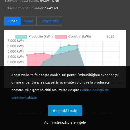
Echivalent CO2 salvat:
54.89 TONE
Echivalent arbori plantați:
1642.63
Lunar
Anual
Comparativ
Acest website folosește cookie-uri pentru îmbunătățirea experienței
online si pentru a realiza setări avansate cu privire la produsele
noastre. Vă rugăm să citiți mai multe despre
Politica noastră de
confidențialitate
Acceptă toate
Nexus Media srl. © 2026. Toate drepturile sunt rezervate
Administrează preferințele