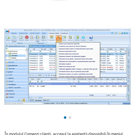
În modulul Comenzi clienți, accesul la asistenții disponibili în meniul