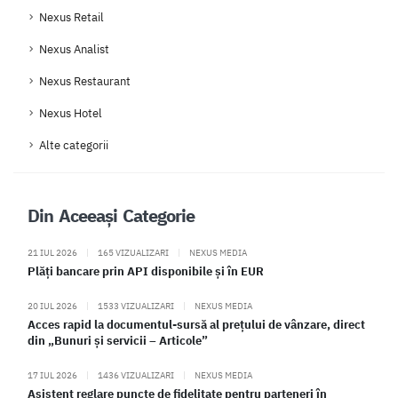
Nexus Retail
Nexus Analist
Nexus Restaurant
Nexus Hotel
Alte categorii
Din Aceeași Categorie
21 IUL 2026
|
165 VIZUALIZARI
|
NEXUS MEDIA
Plăți bancare prin API disponibile și în EUR
20 IUL 2026
|
1533 VIZUALIZARI
|
NEXUS MEDIA
Acces rapid la documentul-sursă al prețului de vânzare, direct
din „Bunuri și servicii – Articole”
17 IUL 2026
|
1436 VIZUALIZARI
|
NEXUS MEDIA
Asistent reglare puncte de fidelitate pentru parteneri în