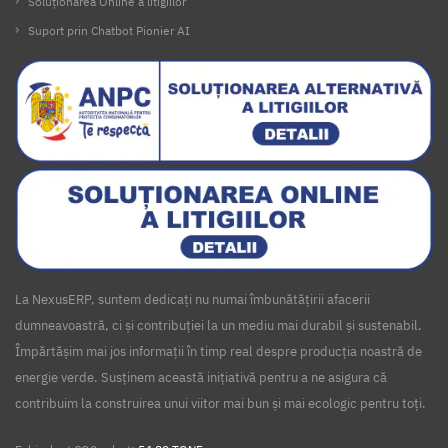
Soluționarea Online a litigiilor
Suport prin Chatbot Pionier AI
La NexusERP, suntem dedicați nu numai îmbunătățirii afacerii
dumneavoastră, ci și contribuției la un mediu mai durabil și sustenabil.
Împărtășim mai jos informații în timp real despre producția noastră de
energie verde. Susținem această inițiativă pentru a ne asigura că
contribuim la construirea unui viitor mai bun și mai ecologic pentru toți.