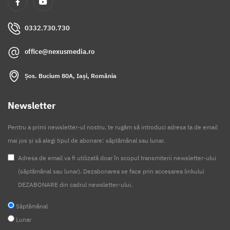
0332.730.730
office@nexusmedia.ro
Șos. Bucium 80A, Iași, România
Newsletter
Pentru a primi newsletter-ul nostru, te rugăm să introduci adresa ta de email
mai jos și să alegi tipul de abonare: săptămânal sau lunar.
Adresa de email va fi utilizată doar în scopul transmiterii newsletter-ului
(săptămânal sau lunar). Dezabonarea se face prin accesarea linkului
DEZABONARE din cadrul newsletter-ului.
Săptămânal
Lunar