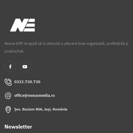
Nexus ERP te ajută să-ți dezvolți o afacere bine organizată, profitabilă și
productivă.
0332.730.730
office@nexusmedia.ro
Șos. Bucium 80A, Iași, România
Newsletter