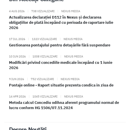
4 AUG 2026
|
738 VIZUALIZARI
|
NEXUS MEDIA
Actualizarea declarației D112 în Nexus și declararea
obligațiilor de plată începând cu perioada de raportare iulie
2026
17 IUL 2026
|
1323 VIZUALIZARI
|
NEXUS MEDIA
Gestionarea pontajului pentru detașările fără suspendare
10 IUN 2026
|
1008 VIZUALIZARI
|
NEXUS MEDIA
Modificări privind concediile medicale începând cu 1 iunie
2026
9 IUN 2026
|
752 VIZUALIZARI
|
NEXUS MEDIA
Pontaje online - Raport situatie prezenta condica in ziua de
14 APR 2026
|
1045 VIZUALIZARI
|
NEXUS MEDIA
Metoda calcul Concediu odihna aferent programului normal de
lucru conform HG 1506/07.11.2024
Despre Noutăți