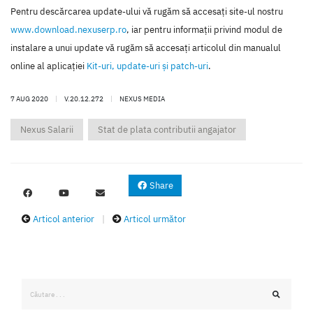
Pentru descărcarea update-ului vă rugăm să accesaţi site-ul nostru
www.download.nexuserp.ro
, iar pentru informaţii privind modul de
instalare a unui update vă rugăm să accesaţi articolul din manualul
online al aplicaţiei
Kit-uri, update-uri şi patch-uri
.
7 AUG 2020
|
V.20.12.272
|
NEXUS MEDIA
Nexus Salarii
Stat de plata contributii angajator
Share
Articol anterior
|
Articol următor