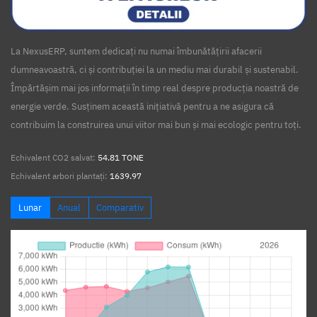
La NexusERP, suntem dedicați nu numai îmbunătățirii afacerii
dumneavoastră, ci și contribuției la un mediu mai durabil și sustenabil.
Împărtășim mai jos informații în timp real despre producția noastră de
energie verde. Susținem această inițiativă pentru a ne asigura că
contribuim la construirea unui viitor mai bun și mai ecologic pentru toți.
Echivalent CO2 salvat:
54.81 TONE
Echivalent arbori plantați:
1639.97
Lunar
Anual
Comparativ