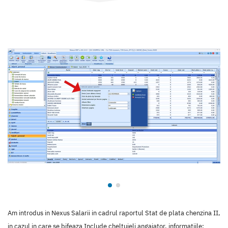
Am introdus in Nexus Salarii in cadrul raportul Stat de plata chenzina II,
in cazul in care se bifeaza Include cheltuieli angajator, informatiile: