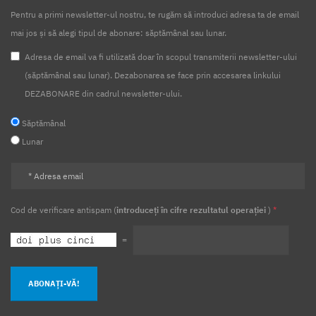
Pentru a primi newsletter-ul nostru, te rugăm să introduci adresa ta de email
mai jos și să alegi tipul de abonare: săptămânal sau lunar.
Adresa de email va fi utilizată doar în scopul transmiterii newsletter-ului
(săptămânal sau lunar). Dezabonarea se face prin accesarea linkului
DEZABONARE din cadrul newsletter-ului.
Săptămânal
Lunar
Cod de verificare antispam (
introduceți în cifre rezultatul operației
)
*
=
ABONAȚI-VĂ!