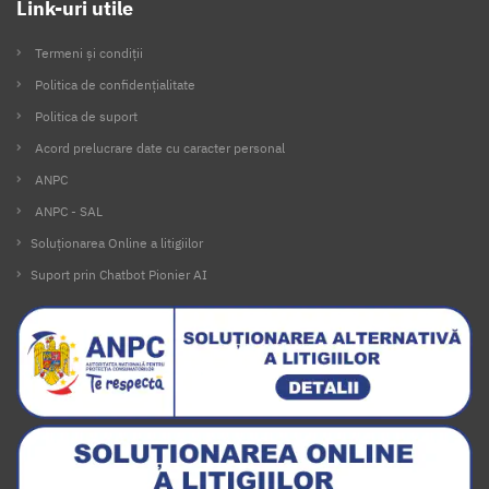
Link-uri utile
Termeni și condiții
Politica de confidențialitate
Politica de suport
Acord prelucrare date cu caracter personal
ANPC
ANPC - SAL
Soluționarea Online a litigiilor
Suport prin Chatbot Pionier AI