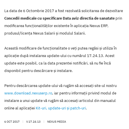
La data de 6 Octombrie 2017 a fost rezolvată solicitarea de dezvoltare
Concedii medicale cu specificare Data aviz directia de sanatate
prin
modificarea funcţionalităţilor existente în aplicaţia Nexus ERP,
produsul/licenţa Nexus Salarii şi modulul Salarii.
Această modificare de funcţionalitate o veţi putea regăsi şi utiliza în
aplicaţie după instalarea update-ului cu numărul 17.24.13. Acest
update este posibil, ca la data prezentei notificări, să nu fie încă
disponibil pentru descărcare şi instalare.
Pentru descărcarea update-ului vă rugăm să accesaţi site-ul nostru
www.download.nexuserp.ro
, iar pentru informaţii privind modul de
instalare a unui update vă rugăm să accesaţi articolul din manualul
online al aplicaţiei
Kit-uri, update-uri şi patch-uri
.
6 OCT 2017
|
V.17.24.13
|
NEXUS MEDIA