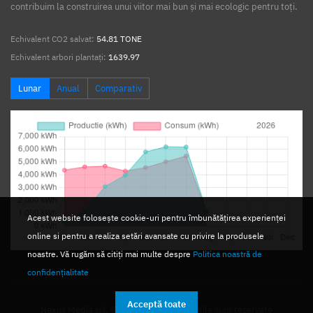
contribuim la construirea unui viitor mai bun și mai ecologic pentru toți.
Echivalent CO2 salvat:
54.81 TONE
Echivalent arbori plantați:
1639.97
Lunar
Anual
Comparativ
Acest website folosește cookie-uri pentru îmbunătățirea experienței
online si pentru a realiza setări avansate cu privire la produsele
noastre. Vă rugăm să citiți mai multe despre
Politica noastră de
confidențialitate
Acceptă toate
Nexus Media srl. © 2026. Toate drepturile sunt rezervate