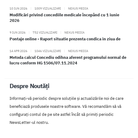
10 IUN 2026
|
1009 VIZUALIZARI
|
NEXUS MEDIA
Modificări privind concediile medicale începând cu 1 iunie
2026
9 IUN 2026
|
752 VIZUALIZARI
|
NEXUS MEDIA
Pontaje online - Raport situatie prezenta condica in ziua de
14 APR 2026
|
1046 VIZUALIZARI
|
NEXUS MEDIA
Metoda calcul Concediu odihna aferent programului normal de
lucru conform HG 1506/07.11.2024
Despre Noutăți
Informați-vă periodic despre soluțiile și actualizările noi de care
beneficiază produsele noastre software. Vă recomandăm să vă
configurați contul de pe site astfel încât să primiți periodic
NewsLetter-ul nostru.