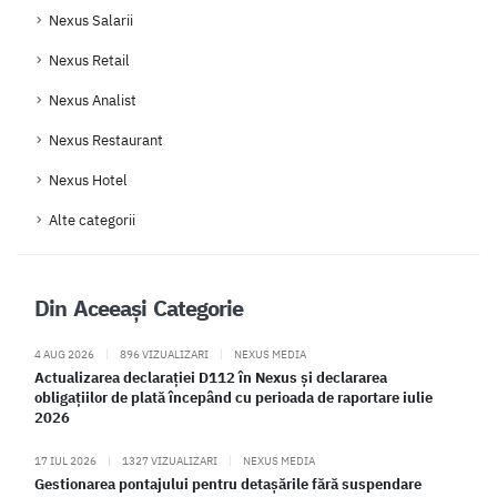
Nexus Salarii
Nexus Retail
Nexus Analist
Nexus Restaurant
Nexus Hotel
Alte categorii
Din Aceeași Categorie
4 AUG 2026
|
896 VIZUALIZARI
|
NEXUS MEDIA
Actualizarea declarației D112 în Nexus și declararea
obligațiilor de plată începând cu perioada de raportare iulie
2026
17 IUL 2026
|
1327 VIZUALIZARI
|
NEXUS MEDIA
Gestionarea pontajului pentru detașările fără suspendare