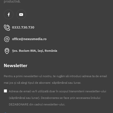
productivă.
0332.730.730
office@nexusmedia.ro
Șos. Bucium 80A, Iași, România
Newsletter
Pentru a primi newsletter-ul nostru, te rugăm să introduci adresa ta de email
mai jos și să alegi tipul de abonare: săptămânal sau lunar.
Adresa de email va fi utilizată doar în scopul transmiterii newsletter-ului
(săptămânal sau lunar). Dezabonarea se face prin accesarea linkului
DEZABONARE din cadrul newsletter-ului.