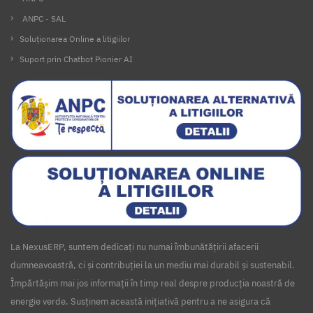
ANPC - SAL
Soluționarea Online a litigiilor
Suport prin Chatbot Pionier AI
La NexusERP, suntem dedicați nu numai îmbunătățirii afacerii
dumneavoastră, ci și contribuției la un mediu mai durabil și sustenabil.
Împărtășim mai jos informații în timp real despre producția noastră de
energie verde. Susținem această inițiativă pentru a ne asigura că