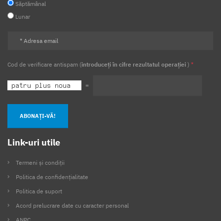
Săptămânal
Lunar
Cod de verificare antispam (
introduceți în cifre rezultatul operației
)
*
=
ABONAȚI-VĂ!
Link-uri utile
Termeni și condiții
Politica de confidențialitate
Politica de suport
Acord prelucrare date cu caracter personal
ANPC