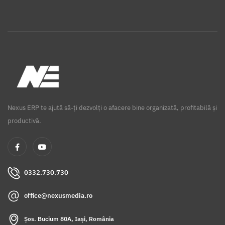
Nexus ERP te ajută să-ți dezvolți o afacere bine organizată, profitabilă și
productivă.
0332.730.730
office@nexusmedia.ro
Șos. Bucium 80A, Iași, România