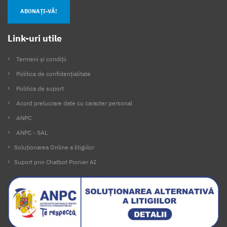
ABONAȚI-VĂ!
Link-uri utile
Termeni și condiții
Politica de confidențialitate
Politica de suport
Acord prelucrare date cu caracter personal
ANPC
ANPC - SAL
Soluționarea Online a litigiilor
Suport prin Chatbot Pionier AI