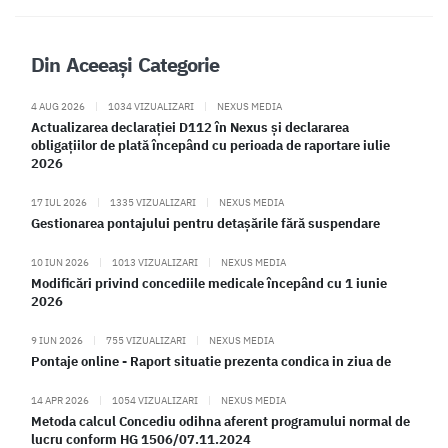
Din Aceeași Categorie
4 AUG 2026
|
1034 VIZUALIZARI
|
NEXUS MEDIA
Actualizarea declarației D112 în Nexus și declararea
obligațiilor de plată începând cu perioada de raportare iulie
2026
17 IUL 2026
|
1335 VIZUALIZARI
|
NEXUS MEDIA
Gestionarea pontajului pentru detașările fără suspendare
10 IUN 2026
|
1013 VIZUALIZARI
|
NEXUS MEDIA
Modificări privind concediile medicale începând cu 1 iunie
2026
9 IUN 2026
|
755 VIZUALIZARI
|
NEXUS MEDIA
Pontaje online - Raport situatie prezenta condica in ziua de
14 APR 2026
|
1054 VIZUALIZARI
|
NEXUS MEDIA
Metoda calcul Concediu odihna aferent programului normal de
lucru conform HG 1506/07.11.2024