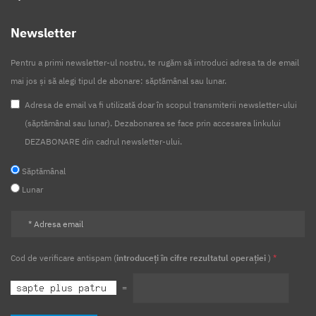
Newsletter
Pentru a primi newsletter-ul nostru, te rugăm să introduci adresa ta de email
mai jos și să alegi tipul de abonare: săptămânal sau lunar.
Adresa de email va fi utilizată doar în scopul transmiterii newsletter-ului
(săptămânal sau lunar). Dezabonarea se face prin accesarea linkului
DEZABONARE din cadrul newsletter-ului.
Săptămânal
Lunar
Cod de verificare antispam (
introduceți în cifre rezultatul operației
)
*
=