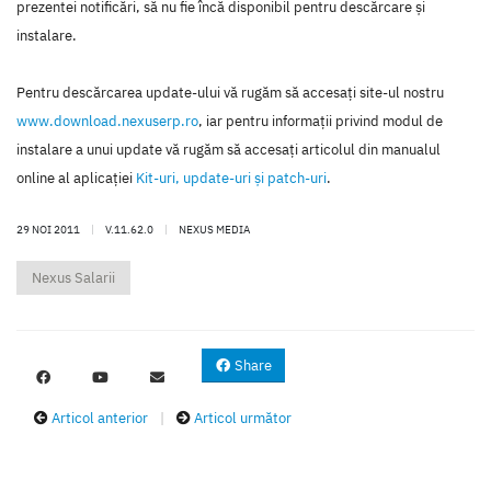
prezentei notificări, să nu fie încă disponibil pentru descărcare şi
instalare.
Pentru descărcarea update-ului vă rugăm să accesaţi site-ul nostru
www.download.nexuserp.ro
, iar pentru informaţii privind modul de
instalare a unui update vă rugăm să accesaţi articolul din manualul
online al aplicaţiei
Kit-uri, update-uri şi patch-uri
.
29 NOI 2011
|
V.11.62.0
|
NEXUS MEDIA
Nexus Salarii
Share
Articol anterior
|
Articol următor