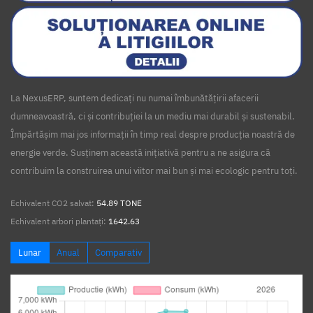
La NexusERP, suntem dedicați nu numai îmbunătățirii afacerii
dumneavoastră, ci și contribuției la un mediu mai durabil și sustenabil.
Împărtășim mai jos informații în timp real despre producția noastră de
energie verde. Susținem această inițiativă pentru a ne asigura că
contribuim la construirea unui viitor mai bun și mai ecologic pentru toți.
Echivalent CO2 salvat:
54.89 TONE
Echivalent arbori plantați:
1642.63
Lunar
Anual
Comparativ