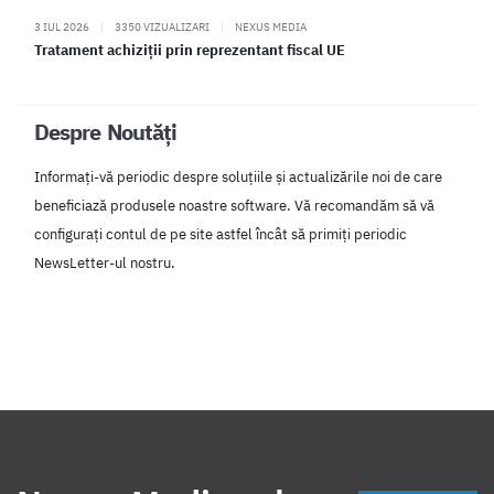
3 IUL 2026
|
3350 VIZUALIZARI
|
NEXUS MEDIA
Tratament achiziții prin reprezentant fiscal UE
Despre Noutăți
Informați-vă periodic despre soluțiile și actualizările noi de care
beneficiază produsele noastre software. Vă recomandăm să vă
configurați contul de pe site astfel încât să primiți periodic
NewsLetter-ul nostru.