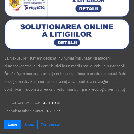
La NexusERP, suntem dedicați nu numai îmbunătățirii afacerii
dumneavoastră, ci și contribuției la un mediu mai durabil și sustenabil.
Împărtășim mai jos informații în timp real despre producția noastră de
energie verde. Susținem această inițiativă pentru a ne asigura că
contribuim la construirea unui viitor mai bun și mai ecologic pentru toți.
Echivalent CO2 salvat:
54.81 TONE
Echivalent arbori plantați:
1639.97
Lunar
Anual
Comparativ