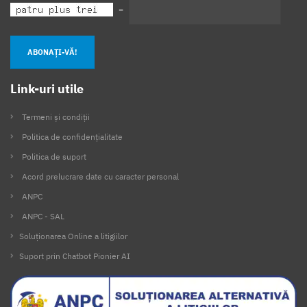
=
ABONAȚI-VĂ!
Link-uri utile
Termeni și condiții
Politica de confidențialitate
Politica de suport
Acord prelucrare date cu caracter personal
ANPC
ANPC - SAL
Soluționarea Online a litigiilor
Suport prin Chatbot Pionier AI