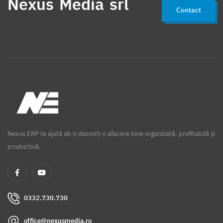
Nexus Media srl
Contact
Nexus ERP te ajută să-ți dezvolți o afacere bine organizată, profitabilă și
productivă.
0332.730.730
office@nexusmedia.ro