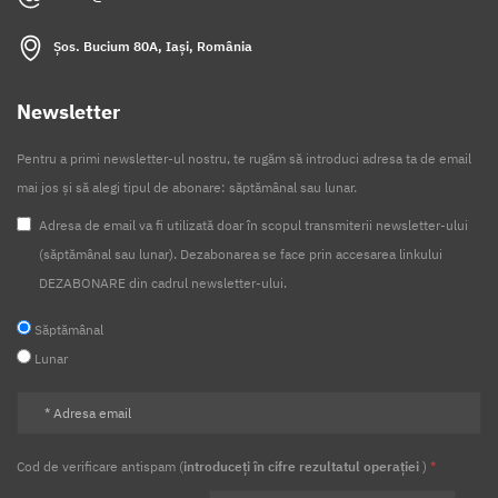
Șos. Bucium 80A, Iași, România
Newsletter
Pentru a primi newsletter-ul nostru, te rugăm să introduci adresa ta de email
mai jos și să alegi tipul de abonare: săptămânal sau lunar.
Adresa de email va fi utilizată doar în scopul transmiterii newsletter-ului
(săptămânal sau lunar). Dezabonarea se face prin accesarea linkului
DEZABONARE din cadrul newsletter-ului.
Săptămânal
Lunar
Cod de verificare antispam (
introduceți în cifre rezultatul operației
)
*