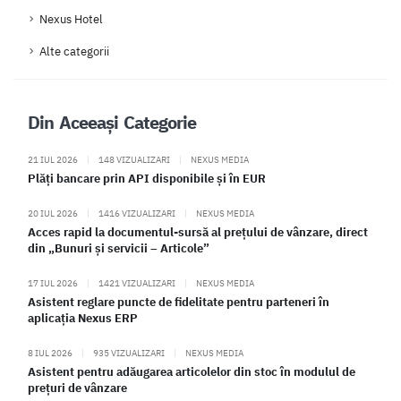
Nexus Hotel
Alte categorii
Din Aceeași Categorie
21 IUL 2026
|
148 VIZUALIZARI
|
NEXUS MEDIA
Plăți bancare prin API disponibile și în EUR
20 IUL 2026
|
1416 VIZUALIZARI
|
NEXUS MEDIA
Acces rapid la documentul-sursă al prețului de vânzare, direct
din „Bunuri și servicii – Articole”
17 IUL 2026
|
1421 VIZUALIZARI
|
NEXUS MEDIA
Asistent reglare puncte de fidelitate pentru parteneri în
aplicația Nexus ERP
8 IUL 2026
|
935 VIZUALIZARI
|
NEXUS MEDIA
Asistent pentru adăugarea articolelor din stoc în modulul de
prețuri de vânzare