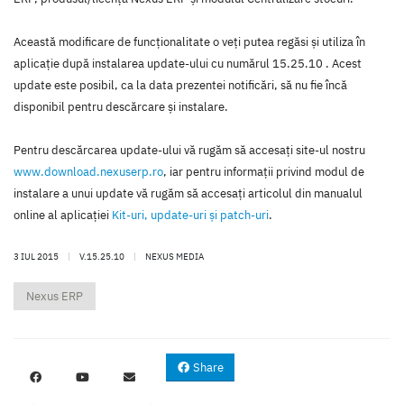
Această modificare de funcţionalitate o veţi putea regăsi şi utiliza în
aplicaţie după instalarea update-ului cu numărul 15.25.10 . Acest
update este posibil, ca la data prezentei notificări, să nu fie încă
disponibil pentru descărcare şi instalare.
Pentru descărcarea update-ului vă rugăm să accesaţi site-ul nostru
www.download.nexuserp.ro
, iar pentru informaţii privind modul de
instalare a unui update vă rugăm să accesaţi articolul din manualul
online al aplicaţiei
Kit-uri, update-uri şi patch-uri
.
3 IUL 2015
|
V.15.25.10
|
NEXUS MEDIA
Nexus ERP
Share