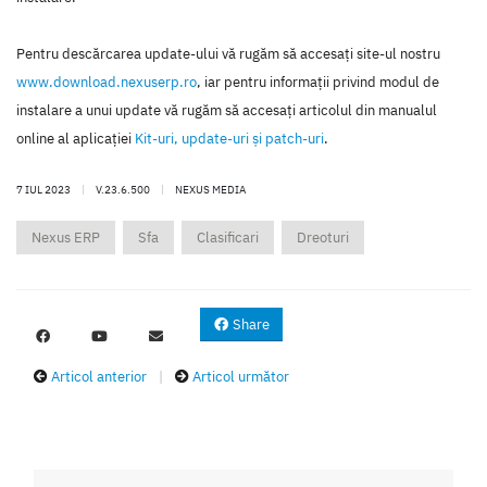
Pentru descărcarea update-ului vă rugăm să accesaţi site-ul nostru
www.download.nexuserp.ro
, iar pentru informaţii privind modul de
instalare a unui update vă rugăm să accesaţi articolul din manualul
online al aplicaţiei
Kit-uri, update-uri şi patch-uri
.
7 IUL 2023
|
V.23.6.500
|
NEXUS MEDIA
Nexus ERP
Sfa
Clasificari
Dreoturi
Share
Articol anterior
|
Articol următor