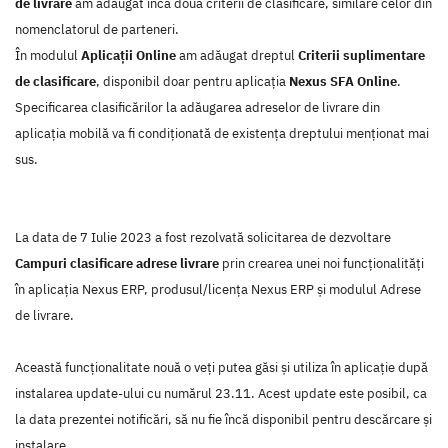
de livrare
am adăugat încă două criterii de clasificare, similare celor din
nomenclatorul de parteneri.
În modulul
Aplicații Online
am adăugat dreptul
Criterii suplimentare
de clasificare
, disponibil doar pentru aplicația
Nexus SFA Online
.
Specificarea clasificărilor la adăugarea adreselor de livrare din
aplicația mobilă va fi condiționată de existența dreptului menționat mai
sus.
La data de 7 Iulie 2023 a fost rezolvată solicitarea de dezvoltare
Campuri clasificare adrese livrare
prin crearea unei noi funcţionalităţi
în aplicaţia Nexus ERP, produsul/licenţa Nexus ERP şi modulul Adrese
de livrare.
Această funcţionalitate nouă o veţi putea găsi şi utiliza în aplicaţie după
instalarea update-ului cu numărul 23.11. Acest update este posibil, ca
la data prezentei notificări, să nu fie încă disponibil pentru descărcare şi
instalare.