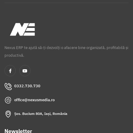
Nexus ERP te ajută să-ți dezvolți o afacere bine organizată, profitabilă și
productivă.
0332.730.730
office@nexusmedia.ro
Șos. Bucium 80A, Iași, România
Newsletter