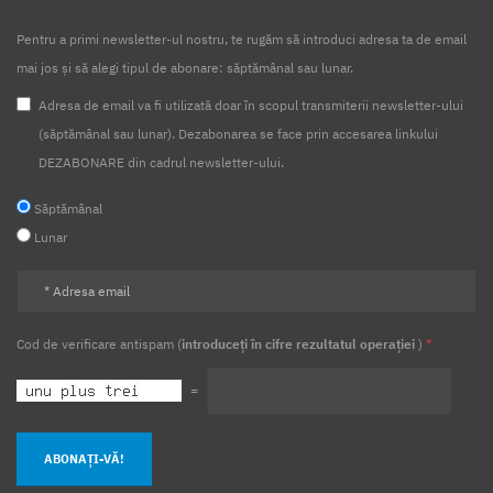
Pentru a primi newsletter-ul nostru, te rugăm să introduci adresa ta de email
mai jos și să alegi tipul de abonare: săptămânal sau lunar.
Adresa de email va fi utilizată doar în scopul transmiterii newsletter-ului
(săptămânal sau lunar). Dezabonarea se face prin accesarea linkului
DEZABONARE din cadrul newsletter-ului.
Săptămânal
Lunar
Cod de verificare antispam (
introduceți în cifre rezultatul operației
)
*
=
ABONAȚI-VĂ!