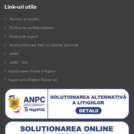
Link-uri utile
Termeni și condiții
Politica de confidențialitate
Politica de suport
Acord prelucrare date cu caracter personal
ANPC
ANPC - SAL
Soluționarea Online a litigiilor
Suport prin Chatbot Pionier AI