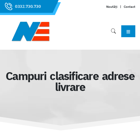
0332.730.730
Noutăți
|
Contact
Campuri clasificare adrese
livrare