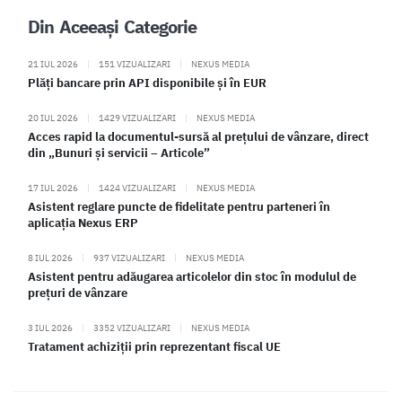
Din Aceeași Categorie
21 IUL 2026
|
151 VIZUALIZARI
|
NEXUS MEDIA
Plăți bancare prin API disponibile și în EUR
20 IUL 2026
|
1429 VIZUALIZARI
|
NEXUS MEDIA
Acces rapid la documentul-sursă al prețului de vânzare, direct
din „Bunuri și servicii – Articole”
17 IUL 2026
|
1424 VIZUALIZARI
|
NEXUS MEDIA
Asistent reglare puncte de fidelitate pentru parteneri în
aplicația Nexus ERP
8 IUL 2026
|
937 VIZUALIZARI
|
NEXUS MEDIA
Asistent pentru adăugarea articolelor din stoc în modulul de
prețuri de vânzare
3 IUL 2026
|
3352 VIZUALIZARI
|
NEXUS MEDIA
Tratament achiziții prin reprezentant fiscal UE