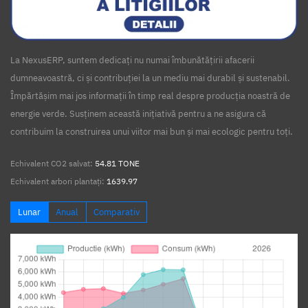
La NexusERP, suntem dedicați nu numai îmbunătățirii afacerii
dumneavoastră, ci și contribuției la un mediu mai durabil și sustenabil.
Împărtășim mai jos informații în timp real despre producția noastră de
energie verde. Susținem această inițiativă pentru a ne asigura că
contribuim la construirea unui viitor mai bun și mai ecologic pentru toți.
Echivalent CO2 salvat:
54.81 TONE
Echivalent arbori plantați:
1639.97
Lunar
Anual
Comparativ