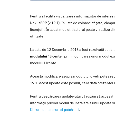
Pentru a facilita vizualizarea informațiilor de intere
NexusERP (v.19.1), în lista de coloane afișate, câmpul
licenței). În acest mod utilizatorul poate vizualiza din
utilizate.
La data de 12 Decembrie 2018 a fost rezolvată solici
modulului "Licențe"
prin modificarea unui modul exi
modulul Licente.
Această modificare asupra modulului o veţi putea regă
19.1. Acest update este posibil, ca la data prezentei n
Pentru descărcarea update-ului vă rugăm să accesaţi
informaţii privind modul de instalare a unui update vă
Kit-uri, update-uri şi patch-uri
.