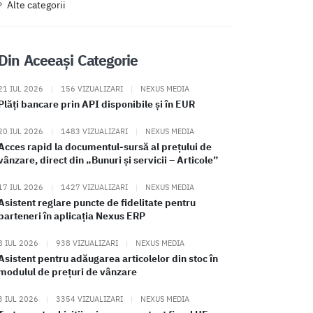
Alte categorii
Din Aceeași Categorie
21 IUL 2026
|
156 VIZUALIZARI
|
NEXUS MEDIA
Plăți bancare prin API disponibile și în EUR
20 IUL 2026
|
1483 VIZUALIZARI
|
NEXUS MEDIA
Acces rapid la documentul-sursă al prețului de
vânzare, direct din „Bunuri și servicii – Articole”
17 IUL 2026
|
1427 VIZUALIZARI
|
NEXUS MEDIA
Asistent reglare puncte de fidelitate pentru
parteneri în aplicația Nexus ERP
8 IUL 2026
|
938 VIZUALIZARI
|
NEXUS MEDIA
Asistent pentru adăugarea articolelor din stoc în
modulul de prețuri de vânzare
3 IUL 2026
|
3354 VIZUALIZARI
|
NEXUS MEDIA