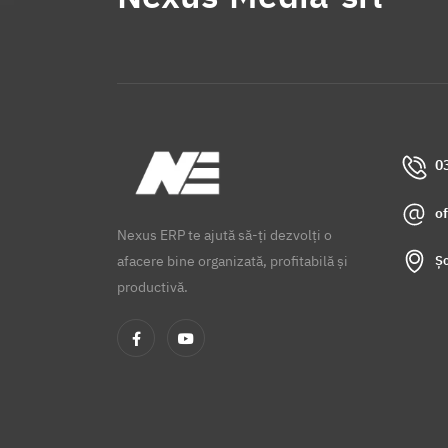
0
o
Nexus ERP te ajută să-ți dezvolți o
Șo
afacere bine organizată, profitabilă și
productivă.