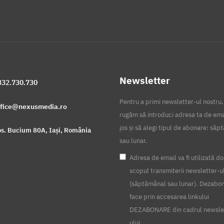
Newsletter
332.730.730
Pentru a primi newsletter-ul nostru,
ffice@nexusmedia.ro
rugăm să introduci adresa ta de ema
jos și să alegi tipul de abonare: să
s. Bucium 80A, Iași, România
sau lunar.
Adresa de email va fi utilizată do
scopul transmiterii newsletter-u
(săptămânal sau lunar). Dezabo
face prin accesarea linkului
DEZABONARE din cadrul newsle
ului.