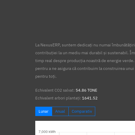
La NexusERP, suntem dedicați nu numai îmbunătățirii
contribuției la un mediu mai durabil și sustenabil. Îm
timp real despre producția noastră de energie verde.
pentru a ne asigura că contribuim la construirea unui 
pentru toți.
Echivalent CO2 salvat:
54.86 TONE
Echivalent arbori plantați:
1641.52
Lunar
Anual
Comparativ