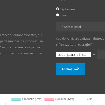
Săptămânal
Lunar
 afacerii dumneavoastră, ci și
Cod de verificare antispam (
introdu
părtășim mai jos informații în
cifre rezultatul operației
)
*
 Susținem această inițiativă
viitor mai bun și mai ecologic
=
ABONAȚI-VĂ!