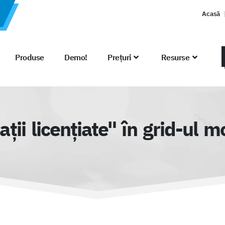
Acasă
Produse
Demo!
Prețuri
Resurse
ții licențiate" în grid-ul m