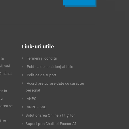
Link-uri utile
Termeni și condiții
 te
il mai
Politica de confidențialitate
ptămânal
Politica de suport
Acord prelucrare date cu caracter
personal
ar în
lui
ANPC
narea se
ANPC - SAL
Soluționarea Online a litigiilor
tter-
Suport prin Chatbot Pionier AI