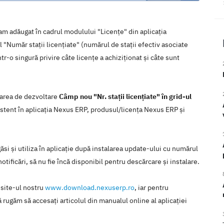
s am adăugat în cadrul modulului "Licențe" din aplicația
 "Număr stații licențiate" (numărul de stații efectiv asociate
tr-o singură privire câte licențe a achiziționat și câte sunt
tarea de dezvoltare
Câmp nou "Nr. stații licențiate" în grid-ul
stent în aplicaţia Nexus ERP, produsul/licenţa Nexus ERP şi
si şi utiliza în aplicaţie după instalarea update-ului cu numărul
otificări, să nu fie încă disponibil pentru descărcare şi instalare.
 site-ul nostru
www.download.nexuserp.ro
, iar pentru
 rugăm să accesaţi articolul din manualul online al aplicaţiei