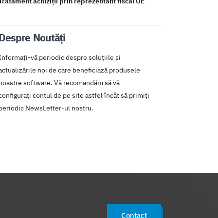
Tratament achiziții prin reprezentant fiscal UE
Despre Noutăți
Informați-vă periodic despre soluțiile și
actualizările noi de care beneficiază produsele
noastre software. Vă recomandăm să vă
configurați contul de pe site astfel încât să primiți
periodic NewsLetter-ul nostru.
Contact