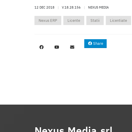
12 DEC 2018
|
V.18.28.156
|
NEXUS MEDIA
Nexus ERP
Licente
Statii
Licentiate
Share
Nexus Media srl