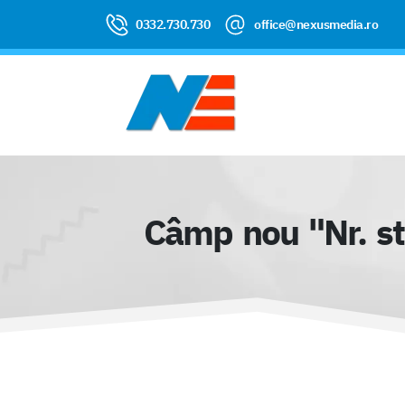
0332.730.730
office@nexusmedia.ro
Câmp nou "Nr. sta