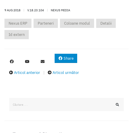
9 AUG 2018
|
V.18.23.104
|
NEXUS MEDIA
Nexus ERP
Parteneri
Coloane modul
Detalii
Id extern
Share
Articol anterior
|
Articol următor