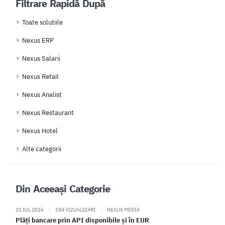
Filtrare Rapidă După
Toate solutiile
Nexus ERP
Nexus Salarii
Nexus Retail
Nexus Analist
Nexus Restaurant
Nexus Hotel
Alte categorii
Din Aceeași Categorie
21 IUL 2026
|
154 VIZUALIZARI
|
NEXUS MEDIA
Plăți bancare prin API disponibile și în EUR