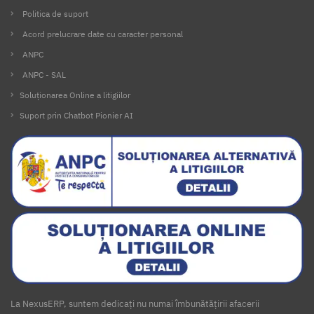
Politica de suport
Acord prelucrare date cu caracter personal
ANPC
ANPC - SAL
Soluționarea Online a litigiilor
Suport prin Chatbot Pionier AI
La NexusERP, suntem dedicați nu numai îmbunătățirii afacerii