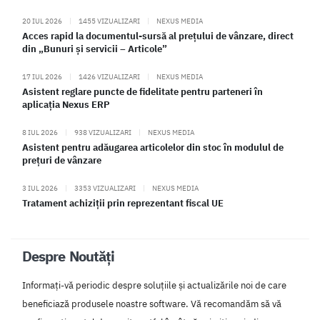
20 IUL 2026
|
1455 VIZUALIZARI
|
NEXUS MEDIA
Acces rapid la documentul-sursă al prețului de vânzare, direct
din „Bunuri și servicii – Articole”
17 IUL 2026
|
1426 VIZUALIZARI
|
NEXUS MEDIA
Asistent reglare puncte de fidelitate pentru parteneri în
aplicația Nexus ERP
8 IUL 2026
|
938 VIZUALIZARI
|
NEXUS MEDIA
Asistent pentru adăugarea articolelor din stoc în modulul de
prețuri de vânzare
3 IUL 2026
|
3353 VIZUALIZARI
|
NEXUS MEDIA
Tratament achiziții prin reprezentant fiscal UE
Despre Noutăți
Informați-vă periodic despre soluțiile și actualizările noi de care
beneficiază produsele noastre software. Vă recomandăm să vă