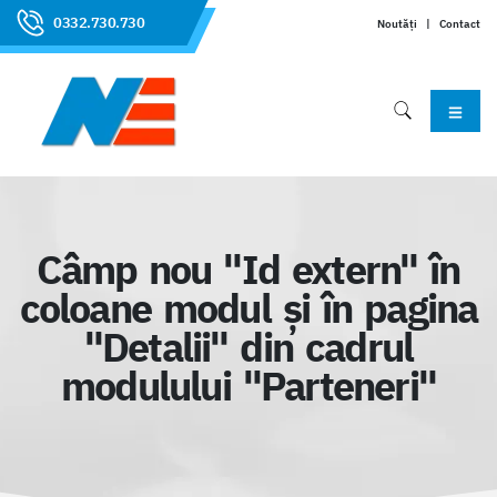
0332.730.730
Noutăți
|
Contact
Câmp nou "Id extern" în
coloane modul și în pagina
"Detalii" din cadrul
modulului "Parteneri"