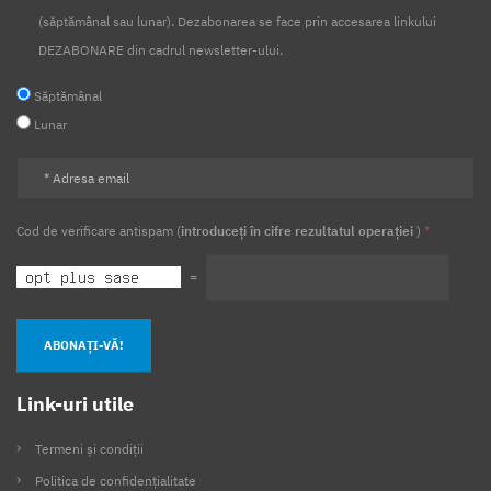
(săptămânal sau lunar). Dezabonarea se face prin accesarea linkului
DEZABONARE din cadrul newsletter-ului.
Săptămânal
Lunar
Cod de verificare antispam (
introduceți în cifre rezultatul operației
)
*
=
ABONAȚI-VĂ!
Link-uri utile
Termeni și condiții
Politica de confidențialitate