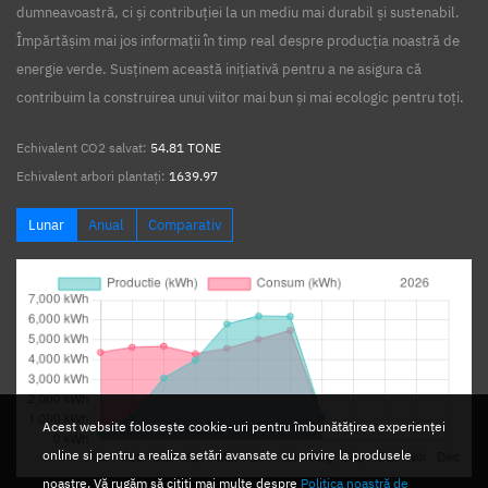
dumneavoastră, ci și contribuției la un mediu mai durabil și sustenabil.
Împărtășim mai jos informații în timp real despre producția noastră de
energie verde. Susținem această inițiativă pentru a ne asigura că
contribuim la construirea unui viitor mai bun și mai ecologic pentru toți.
Echivalent CO2 salvat:
54.81 TONE
Echivalent arbori plantați:
1639.97
Lunar
Anual
Comparativ
Acest website folosește cookie-uri pentru îmbunătățirea experienței
online si pentru a realiza setări avansate cu privire la produsele
noastre. Vă rugăm să citiți mai multe despre
Politica noastră de