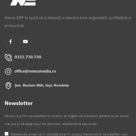
Nexus ERP te ajută să-ți dezvolți o afacere bine organizată, profitabilă și
productivă.
0332.730.730
office@nexusmedia.ro
Șos. Bucium 80A, Iași, România
Newsletter
Pentru a primi newsletter-ul nostru, te rugăm să introduci adresa ta de email
mai jos și să alegi tipul de abonare: săptămânal sau lunar.
Adresa de email va fi utilizată doar în scopul transmiterii newsletter-ului