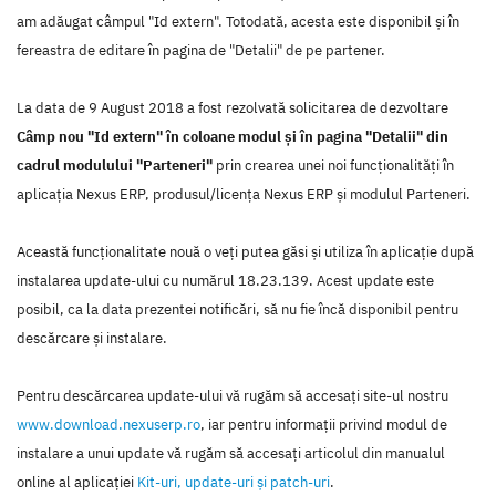
am adăugat câmpul "Id extern". Totodată, acesta este disponibil și în
fereastra de editare în pagina de "Detalii" de pe partener.
La data de 9 August 2018 a fost rezolvată solicitarea de dezvoltare
Câmp nou "Id extern" în coloane modul și în pagina "Detalii" din
cadrul modulului "Parteneri"
prin crearea unei noi funcţionalităţi în
aplicaţia Nexus ERP, produsul/licenţa Nexus ERP şi modulul Parteneri.
Această funcţionalitate nouă o veţi putea găsi şi utiliza în aplicaţie după
instalarea update-ului cu numărul 18.23.139. Acest update este
posibil, ca la data prezentei notificări, să nu fie încă disponibil pentru
descărcare şi instalare.
Pentru descărcarea update-ului vă rugăm să accesaţi site-ul nostru
www.download.nexuserp.ro
, iar pentru informaţii privind modul de
instalare a unui update vă rugăm să accesaţi articolul din manualul
online al aplicaţiei
Kit-uri, update-uri şi patch-uri
.