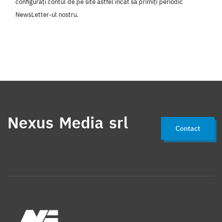
configurați contul de pe site astfel încât să primiți periodic
NewsLetter-ul nostru.
Nexus Media srl
Contact