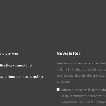
Newsletter
332.730.730
Pentru a primi newsletter-ul nostru,
ffice@nexusmedia.ro
rugăm să introduci adresa ta de ema
jos și să alegi tipul de abonare: să
s. Bucium 80A, Iași, România
sau lunar.
Adresa de email va fi utilizată do
scopul transmiterii newsletter-u
(săptămânal sau lunar). Dezabo