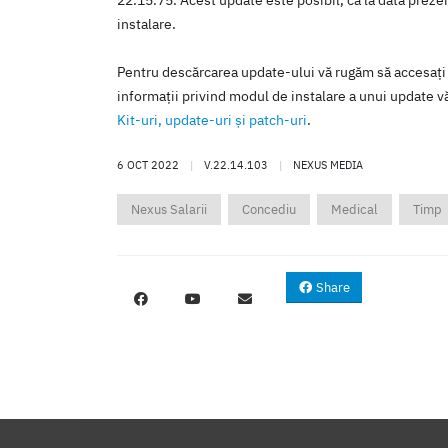
22.15.75. Acest update este posibil, ca la data prezent
instalare.
Pentru descărcarea update-ului vă rugăm să accesaţi
informaţii privind modul de instalare a unui update vă
Kit-uri, update-uri şi patch-uri
.
6 OCT 2022
|
V.22.14.103
|
NEXUS MEDIA
Nexus Salarii
Concediu
Medical
Timp
Share