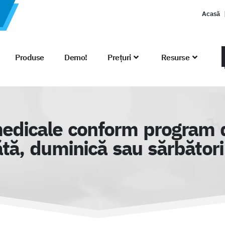
Acasă
Produse
Demo!
Prețuri
Resurse
medicale conform program de
ă, duminică sau sărbători