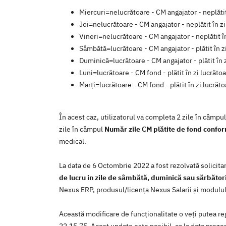
Miercuri=nelucrătoare - CM angajator - neplătit
Joi=nelucrătoare - CM angajator - neplătit în z
Vineri=nelucrătoare - CM angajator - neplătit î
Sâmbătă=lucrătoare - CM angajator - plătit în z
Duminică=lucrătoare - CM angajator - plătit în 
Luni=lucrătoare - CM fond - plătit în zi lucrăto
Marți=lucrătoare - CM fond - plătit în zi lucrăt
În acest caz, utilizatorul va completa 2 zile în câmpu
zile în câmpul
Număr zile CM plătite de fond confor
medical.
La data de 6 Octombrie 2022 a fost rezolvată solicit
de lucru in zile de sâmbătă, duminică sau sărbători
Nexus ERP, produsul/licenţa Nexus Salarii şi modulu
Această modificare de funcţionalitate o veţi putea reg