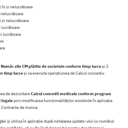
 în zi nelucrătoare
i nelucrătoare
n zi nelucrătoare
i lucrătoare
zi lucrătoare
are
oare
l
Număr zile CM plătite de societate conform timp lucru
și 2
m timp lucru
și va executa operațiunea de Calcul concediu
area de dezvoltare
Calcul concedii medicale conform program
 legale
prin modificarea funcţionalităţilor existente în aplicaţia
l Contracte de munca.
ăsi şi utiliza în aplicaţie după instalarea update-ului cu numărul