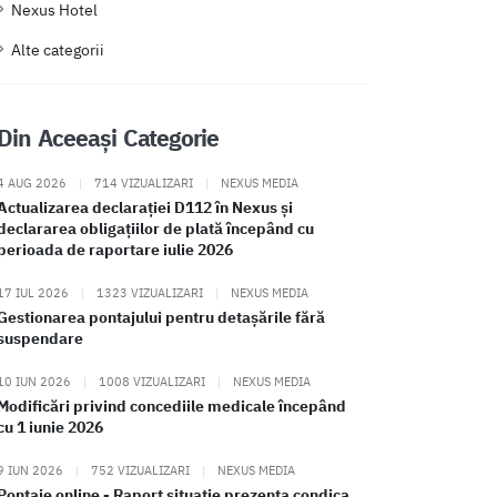
Nexus Hotel
Alte categorii
Din Aceeași Categorie
4 AUG 2026
|
714 VIZUALIZARI
|
NEXUS MEDIA
Actualizarea declarației D112 în Nexus și
declararea obligațiilor de plată începând cu
perioada de raportare iulie 2026
17 IUL 2026
|
1323 VIZUALIZARI
|
NEXUS MEDIA
Gestionarea pontajului pentru detașările fără
suspendare
10 IUN 2026
|
1008 VIZUALIZARI
|
NEXUS MEDIA
Modificări privind concediile medicale începând
cu 1 iunie 2026
9 IUN 2026
|
752 VIZUALIZARI
|
NEXUS MEDIA
Pontaje online - Raport situatie prezenta condica