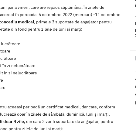
luni pana vineri, care are repaos săptămânal în zilele de
 acordat în perioada: 5 octombrie 2022 (miercuri) -11 octombrie
 concediu medical
, primele 3 suportate de angajator pentru
ortate din fond pentru zilele de luni si marți:
i lucrătoare
ătoare
ucrătoare
 în zi nelucrătoare
t în zi nelucrătoare
re
oare
ntru aceeași perioadă un certificat medical, dar care, conform
lucrează doar în zilele de sâmbătă, duminică, luni și marți,
i doar 4 zile
, din care 2 vor fi suportate de angajator, pentru
ond pentru zilele de luni si marți: