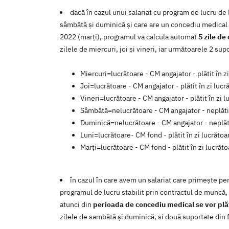
dacă în cazul unui salariat cu program de lucru de 
sâmbătă și duminică și care are un concediu medical
2022 (marți), programul va calcula automat
5 zile de
zilele de miercuri, joi și vineri, iar următoarele 2 sup
Miercuri=lucrătoare - CM angajator - plătit în z
Joi=lucrătoare - CM angajator - plătit în zi lucr
Vineri=lucrătoare - CM angajator - plătit în zi l
Sâmbătă=nelucrătoare - CM angajator - neplătit
Duminică=nelucrătoare - CM angajator - neplăti
Luni=lucrătoare- CM fond - plătit în zi lucrătoa
Marți=lucrătoare - CM fond - plătit în zi lucrăt
în cazul în care avem un salariat care primește pe
programul de lucru stabilit prin contractul de muncă, 
atunci din
perioada de concediu medical se vor plăt
zilele de sambătă și duminică, si două suportate din f