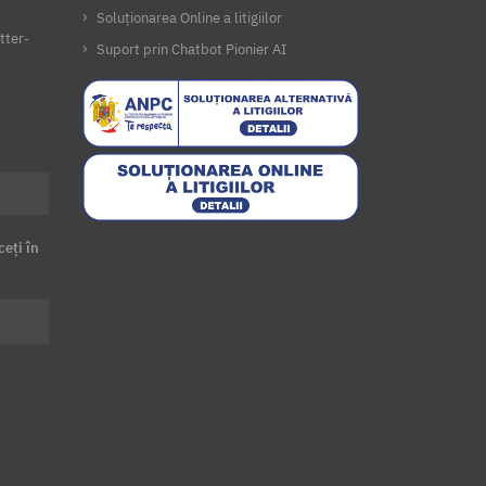
Soluționarea Online a litigiilor
tter-
Suport prin Chatbot Pionier AI
ceți în