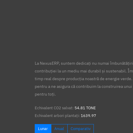
La NexusERP, suntem dedicați nu numai îmbunătățirii
contribuției la un mediu mai durabil și sustenabil. Îm
timp real despre producția noastră de energie verde.
pentru a ne asigura că contribuim la construirea unui 
pentru toți.
Echivalent CO2 salvat:
54.81 TONE
Echivalent arbori plantați:
1639.97
Lunar
Anual
Comparativ