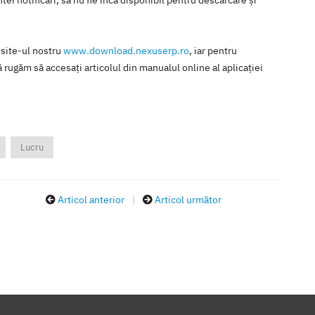
ei notificări, să nu fie încă disponibil pentru descărcare şi
 site-ul nostru
www.download.nexuserp.ro
, iar pentru
 rugăm să accesaţi articolul din manualul online al aplicaţiei
Lucru
Articol anterior
|
Articol următor