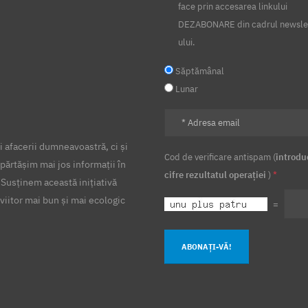
face prin accesarea linkului
DEZABONARE din cadrul newsle
ului.
Săptămânal
Lunar
 afacerii dumneavoastră, ci și
Cod de verificare antispam (
introdu
părtășim mai jos informații în
cifre rezultatul operației
)
*
 Susținem această inițiativă
viitor mai bun și mai ecologic
=
ABONAȚI-VĂ!