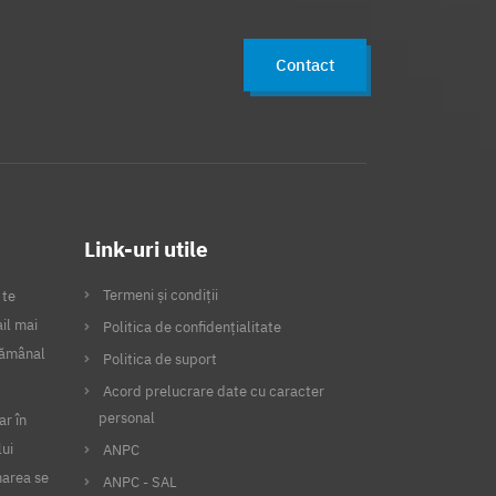
Contact
Link-uri utile
Termeni și condiții
 te
il mai
Politica de confidențialitate
ptămânal
Politica de suport
Acord prelucrare date cu caracter
personal
ar în
lui
ANPC
narea se
ANPC - SAL