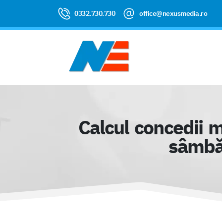
0332.730.730
office@nexusmedia.ro
Calcul concedii 
sâmbăt