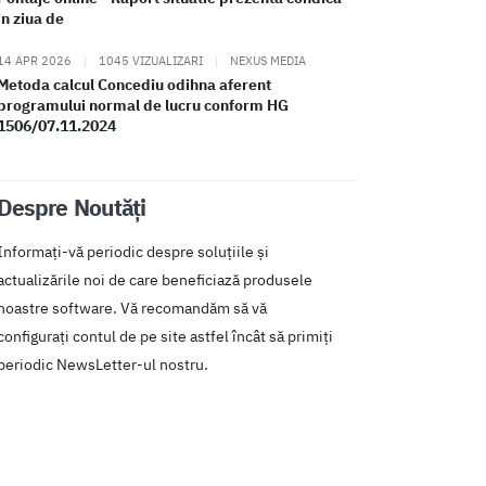
in ziua de
14 APR 2026
|
1045 VIZUALIZARI
|
NEXUS MEDIA
Metoda calcul Concediu odihna aferent
programului normal de lucru conform HG
1506/07.11.2024
Despre Noutăți
Informați-vă periodic despre soluțiile și
actualizările noi de care beneficiază produsele
noastre software. Vă recomandăm să vă
configurați contul de pe site astfel încât să primiți
periodic NewsLetter-ul nostru.