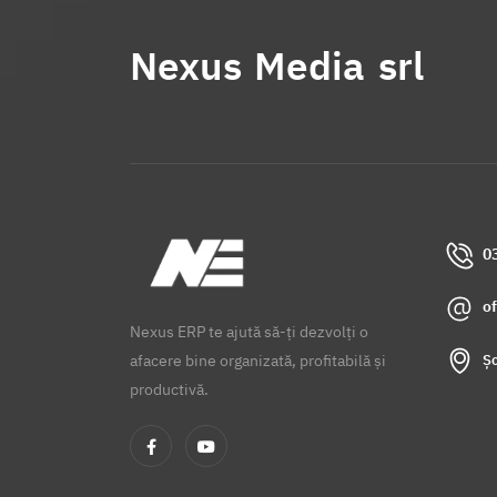
Nexus Media srl
0
o
Nexus ERP te ajută să-ți dezvolți o
Șo
afacere bine organizată, profitabilă și
productivă.