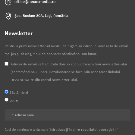
office@nexusmedia.ro
Șos. Bucium 80A, Iași, România
Newsletter
Pentru a primi newsletter-ul nostru, te rugăm să introduci adresa ta de email
mai jos și să alegi tipul de abonare: săptămânal sau lunar.
Adresa de email va fi utilizată doar în scopul transmiterii newsletter-ului
(săptămânal sau lunar). Dezabonarea se face prin accesarea linkului
DEZABONARE din cadrul newsletter-ului.
Săptămânal
Lunar
Cod de verificare antispam (
introduceți în cifre rezultatul operației
)
*