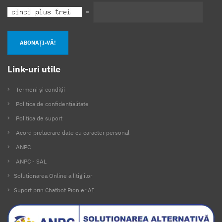
=
ABONAȚI-VĂ!
Link-uri utile
Termeni și condiții
Politica de confidențialitate
Politica de suport
Acord prelucrare date cu caracter personal
ANPC
ANPC - SAL
Soluționarea Online a litigiilor
Suport prin Chatbot Pionier AI