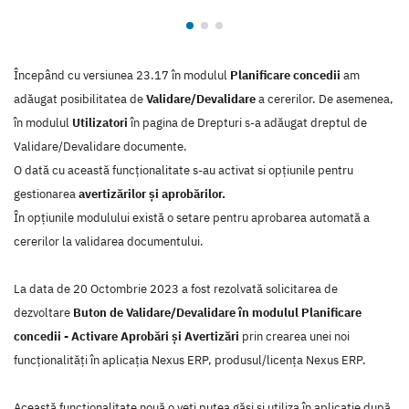
Începând cu versiunea 23.17 în modulul
Planificare concedii
am
adăugat posibilitatea de
Validare/Devalidare
a cererilor. De asemenea,
în modulul
Utilizatori
în pagina de Drepturi s-a adăugat dreptul de
Validare/Devalidare documente.
O dată cu această funcționalitate s-au activat si opțiunile pentru
gestionarea
avertizărilor și aprobărilor.
În opțiunile modulului există o setare pentru aprobarea automată a
cererilor la validarea documentului.
La data de 20 Octombrie 2023 a fost rezolvată solicitarea de
dezvoltare
Buton de Validare/Devalidare în modulul Planificare
concedii - Activare Aprobări și Avertizări
prin crearea unei noi
funcţionalităţi în aplicaţia Nexus ERP, produsul/licenţa Nexus ERP.
Această funcţionalitate nouă o veţi putea găsi şi utiliza în aplicaţie după