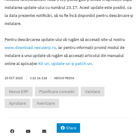
instalarea update-ului cu numărul 23.17. Acest update este posibil, ca
la data prezentei notificări, să nu fie încă disponibil pentru descărcare şi
instalare.
Pentru descărcarea update-ului vă rugăm să accesaţi site-ul nostru
www.download.nexuserp.ro
, iar pentru informaţii privind modul de
instalare a unui update vă rugăm să accesaţi articolul din manualul
online al aplicaţiei
Kit-uri, update-uri şi patch-uri
.
20 OCT 2023
|
V.22.16.118
|
NEXUS MEDIA
Nexus ERP
Planificare concedii
Validare
Aprobare
Avertizare
Share