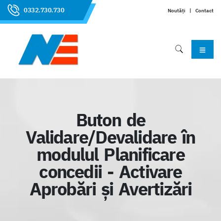
0332.730.730
Noutăți
|
Contact
Buton de
Validare/Devalidare în
modulul Planificare
concedii - Activare
Aprobări și Avertizări