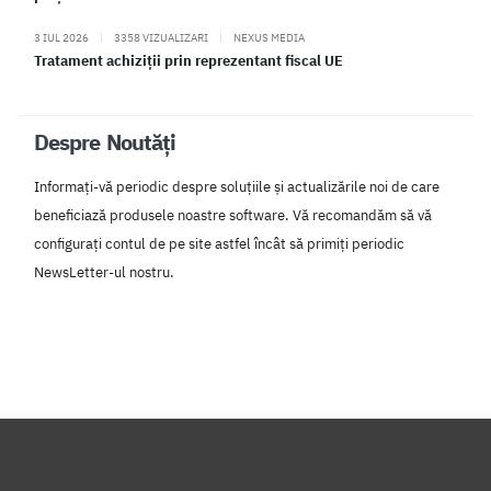
3 IUL 2026
|
3358 VIZUALIZARI
|
NEXUS MEDIA
Tratament achiziții prin reprezentant fiscal UE
Despre Noutăți
Informați-vă periodic despre soluțiile și actualizările noi de care
beneficiază produsele noastre software. Vă recomandăm să vă
configurați contul de pe site astfel încât să primiți periodic
NewsLetter-ul nostru.