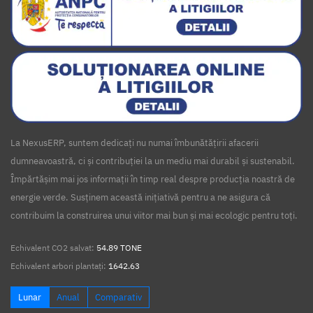
La NexusERP, suntem dedicați nu numai îmbunătățirii afacerii
dumneavoastră, ci și contribuției la un mediu mai durabil și sustenabil.
Împărtășim mai jos informații în timp real despre producția noastră de
energie verde. Susținem această inițiativă pentru a ne asigura că
contribuim la construirea unui viitor mai bun și mai ecologic pentru toți.
Echivalent CO2 salvat:
54.89 TONE
Echivalent arbori plantați:
1642.63
Lunar
Anual
Comparativ