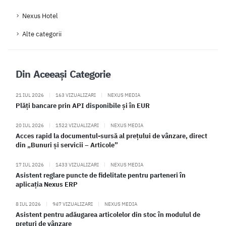
Nexus Hotel
Alte categorii
Din Aceeași Categorie
21 IUL 2026
|
163 VIZUALIZARI
|
NEXUS MEDIA
Plăți bancare prin API disponibile și în EUR
20 IUL 2026
|
1522 VIZUALIZARI
|
NEXUS MEDIA
Acces rapid la documentul-sursă al prețului de vânzare, direct
din „Bunuri și servicii – Articole”
17 IUL 2026
|
1433 VIZUALIZARI
|
NEXUS MEDIA
Asistent reglare puncte de fidelitate pentru parteneri în
aplicația Nexus ERP
8 IUL 2026
|
947 VIZUALIZARI
|
NEXUS MEDIA
Asistent pentru adăugarea articolelor din stoc în modulul de
prețuri de vânzare