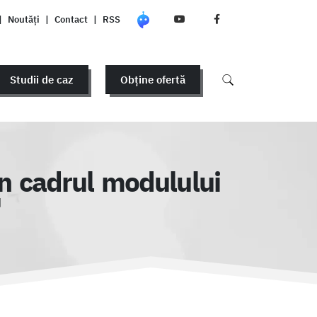
|
Noutăți
|
Contact
|
RSS
Studii de caz
Obține ofertă
în cadrul modulului
"