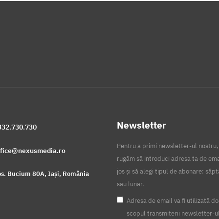
Newsletter
332.730.730
Pentru a primi newsletter-ul nostru,
ffice@nexusmedia.ro
rugăm să introduci adresa ta de ema
jos și să alegi tipul de abonare: să
s. Bucium 80A, Iași, România
sau lunar.
Adresa de email va fi utilizată do
scopul transmiterii newsletter-u