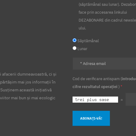
(săptămânal sau lunar). Dezabo
face prin accesarea linkului
DEZABONARE din cadrul newsle
ului.
Săptămânal
Lunar
 afacerii dumneavoastră, ci și
Cod de verificare antispam (
introdu
părtășim mai jos informații în
cifre rezultatul operației
)
*
 Susținem această inițiativă
viitor mai bun și mai ecologic
=
ABONAȚI-VĂ!