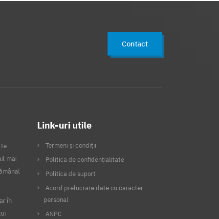
Contact
Link-uri utile
Termeni și condiții
 te
il mai
Politica de confidențialitate
ptămânal
Politica de suport
Acord prelucrare date cu caracter
personal
ar în
lui
ANPC