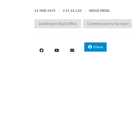
11 MAR 2019
|
V.19.14.120
|
NEXUS MEDIA
Dashboard BackOffice
Comenzi pentru furnizori
Share