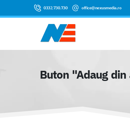
0332.730.730
office@nexusmedia.ro
Buton "Adaug din a