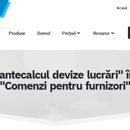
Acasă
Produse
Demo!
Prețuri
Resurse
ntecalcul devize lucrări" 
"Comenzi pentru furnizori