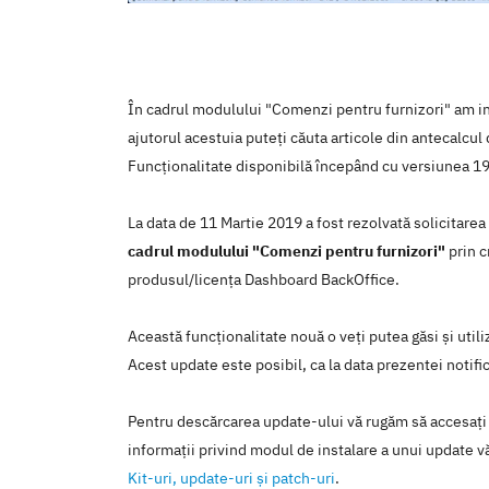
În cadrul modulului "Comenzi pentru furnizori" am in
ajutorul acestuia puteți căuta articole din antecalcul d
Funcționalitate disponibilă începând cu versiunea 19
La data de 11 Martie 2019 a fost rezolvată solicitare
cadrul modulului "Comenzi pentru furnizori"
prin c
produsul/licenţa Dashboard BackOffice.
Această funcţionalitate nouă o veţi putea găsi şi util
Acest update este posibil, ca la data prezentei notific
Pentru descărcarea update-ului vă rugăm să accesaţi
informaţii privind modul de instalare a unui update vă
Kit-uri, update-uri şi patch-uri
.