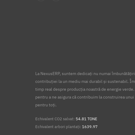
La NexusERP, suntem dedicați nu numai îmbunătățirii
contribuției la un mediu mai durabil și sustenabil. Îm
timp real despre producția noastră de energie verde.
pentru a ne asigura că contribuim la construirea unui 
pentru toți.
Echivalent CO2 salvat:
54.81 TONE
Echivalent arbori plantați:
1639.97