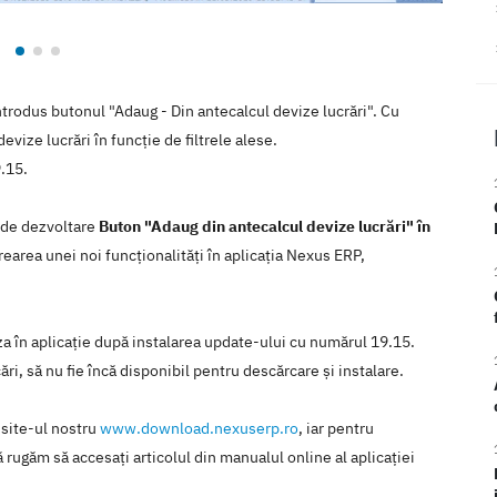
trodus butonul "Adaug - Din antecalcul devize lucrări". Cu
evize lucrări în funcție de filtrele alese.
.15.
a de dezvoltare
Buton "Adaug din antecalcul devize lucrări" în
rearea unei noi funcţionalităţi în aplicaţia Nexus ERP,
iza în aplicaţie după instalarea update-ului cu numărul 19.15.
ări, să nu fie încă disponibil pentru descărcare şi instalare.
 site-ul nostru
www.download.nexuserp.ro
, iar pentru
 rugăm să accesaţi articolul din manualul online al aplicaţiei