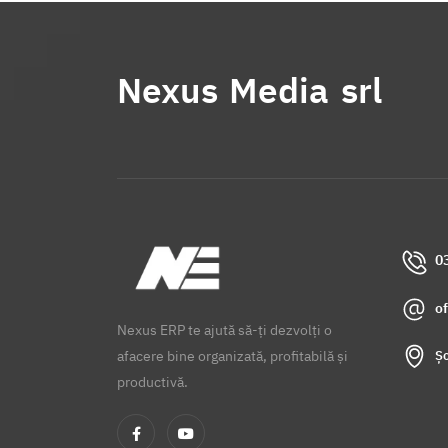
Nexus Media srl
0
o
Nexus ERP te ajută să-ți dezvolți o
Șo
afacere bine organizată, profitabilă și
productivă.