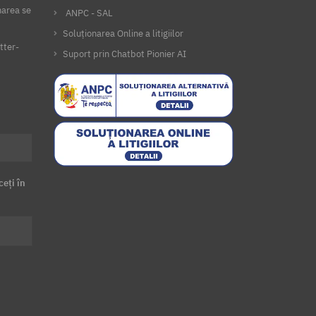
narea se
ANPC - SAL
Soluționarea Online a litigiilor
tter-
Suport prin Chatbot Pionier AI
ceți în