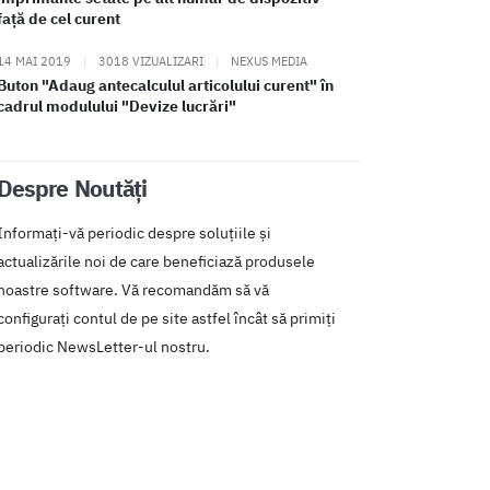
față de cel curent
14 MAI 2019
|
3018 VIZUALIZARI
|
NEXUS MEDIA
Buton "Adaug antecalculul articolului curent" în
cadrul modulului "Devize lucrări"
Despre Noutăți
Informați-vă periodic despre soluțiile și
actualizările noi de care beneficiază produsele
noastre software. Vă recomandăm să vă
configurați contul de pe site astfel încât să primiți
periodic NewsLetter-ul nostru.