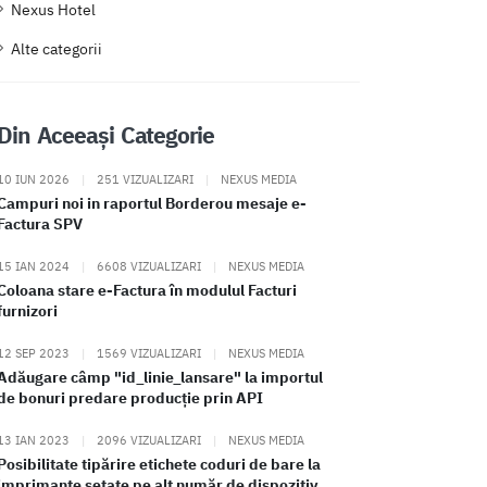
Nexus Hotel
Alte categorii
Din Aceeași Categorie
10 IUN 2026
|
251 VIZUALIZARI
|
NEXUS MEDIA
Campuri noi in raportul Borderou mesaje e-
Factura SPV
15 IAN 2024
|
6608 VIZUALIZARI
|
NEXUS MEDIA
Coloana stare e-Factura în modulul Facturi
furnizori
12 SEP 2023
|
1569 VIZUALIZARI
|
NEXUS MEDIA
Adăugare câmp "id_linie_lansare" la importul
de bonuri predare producție prin API
13 IAN 2023
|
2096 VIZUALIZARI
|
NEXUS MEDIA
Posibilitate tipărire etichete coduri de bare la
imprimante setate pe alt număr de dispozitiv