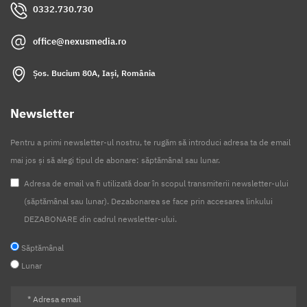
0332.730.730
office@nexusmedia.ro
Șos. Bucium 80A, Iași, România
Newsletter
Pentru a primi newsletter-ul nostru, te rugăm să introduci adresa ta de email
mai jos și să alegi tipul de abonare: săptămânal sau lunar.
Adresa de email va fi utilizată doar în scopul transmiterii newsletter-ului
(săptămânal sau lunar). Dezabonarea se face prin accesarea linkului
DEZABONARE din cadrul newsletter-ului.
Săptămânal
Lunar