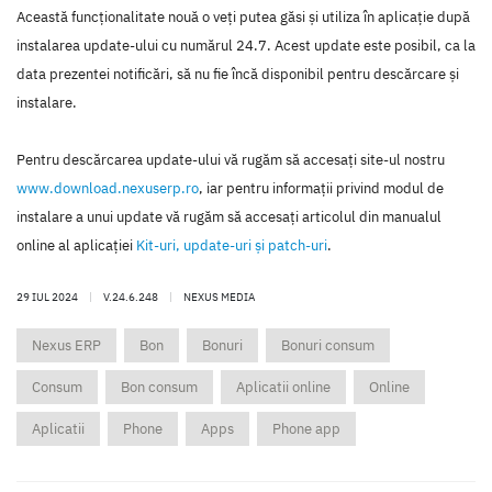
Această funcţionalitate nouă o veţi putea găsi şi utiliza în aplicaţie după
instalarea update-ului cu numărul 24.7. Acest update este posibil, ca la
data prezentei notificări, să nu fie încă disponibil pentru descărcare şi
instalare.
Pentru descărcarea update-ului vă rugăm să accesaţi site-ul nostru
www.download.nexuserp.ro
, iar pentru informaţii privind modul de
instalare a unui update vă rugăm să accesaţi articolul din manualul
online al aplicaţiei
Kit-uri, update-uri şi patch-uri
.
29 IUL 2024
|
V.24.6.248
|
NEXUS MEDIA
Nexus ERP
Bon
Bonuri
Bonuri consum
Consum
Bon consum
Aplicatii online
Online
Aplicatii
Phone
Apps
Phone app