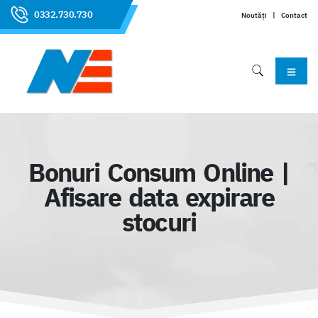
0332.730.730
Noutăți
|
Contact
Bonuri Consum Online |
Afisare data expirare
stocuri