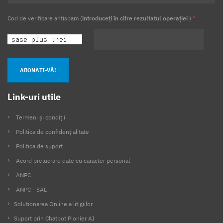
Cod de verificare antispam (
introduceți în cifre rezultatul operației
)
*
=
ABONAȚI-VĂ!
Link-uri utile
Termeni și condiții
Politica de confidențialitate
Politica de suport
Acord prelucrare date cu caracter personal
ANPC
ANPC - SAL
Soluționarea Online a litigiilor
Suport prin Chatbot Pionier AI