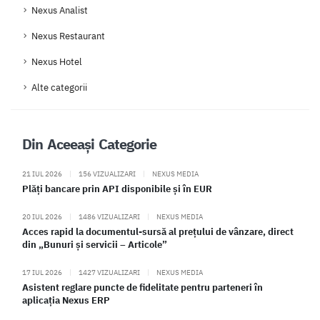
Nexus Analist
Nexus Restaurant
Nexus Hotel
Alte categorii
Din Aceeași Categorie
21 IUL 2026
|
156 VIZUALIZARI
|
NEXUS MEDIA
Plăți bancare prin API disponibile și în EUR
20 IUL 2026
|
1486 VIZUALIZARI
|
NEXUS MEDIA
Acces rapid la documentul-sursă al prețului de vânzare, direct
din „Bunuri și servicii – Articole”
17 IUL 2026
|
1427 VIZUALIZARI
|
NEXUS MEDIA
Asistent reglare puncte de fidelitate pentru parteneri în
aplicația Nexus ERP