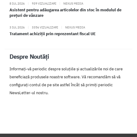
8 IUL 2026
|
939 VIZUALIZARI
|
NEXUS MEDIA
Asistent pentru adăugarea articolelor din stoc în modulul de
prețuri de vânzare
3 IUL 2026
|
3356 VIZUALIZARI
|
NEXUS MEDIA
Tratament achiziții prin reprezentant fiscal UE
Despre Noutăți
Informați-vă periodic despre soluțiile și actualizările noi de care
beneficiază produsele noastre software. Vă recomandăm să vă
configurați contul de pe site astfel încât să primiți periodic
NewsLetter-ul nostru.