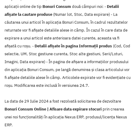
aplicații online de tip
Bonuri Consum
două câmpuri noi: -
Detalii
afișate la cautare produse
(Numar lot, Stoc, Data expirare) - La
căutarea unui articol în aplicația Bonuri Consum, în cadrul rezultatelor
returnate vor fi afișate detaliile alese in câmp. În cazul în care data de
expirare a unui articol este anterioara datei curente, aceasta va fi
afișată cu roșu. -
Detalii afișate în pagina Informații produs
(Cod, Cod
selectie, UM, Stoc gestiune curenta, Stoc alte gestiuni, Serii/Loturi,
Imagini, Data expirare) - În pagina de afișare a informațiilor produsului
din aplicația Bonuri Consum, pe langă denumirea și clasa articolului vor
fi afișate detaliile alese în câmp. Articolele expirate vor fi evidențiate cu
roșu. Modificarea este inclusă în versiunea 24.7.
La data de 29 Iulie 2024 a fost rezolvată solicitarea de dezvoltare
Bonuri Consum Online | Afisare data expirare stocuri
prin crearea
unei noi funcţionalităţi în aplicaţia Nexus ERP, produsul/licenţa Nexus
ERP.