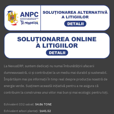
La NexusERP, suntem dedicați nu numai îmbunătățirii afacerii
dumneavoastră, ci și contribuției la un mediu mai durabil și sustenabil.
Împărtășim mai jos informații în timp real despre producția noastră de
energie verde. Susținem această inițiativă pentru a ne asigura că
contribuim la construirea unui viitor mai bun și mai ecologic pentru toți.
Echivalent CO2 salvat:
54.86 TONE
Echivalent arbori plantați:
1641.52